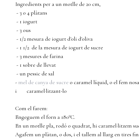
Ingredients per a un motlle de 20 cm,
- 3 o 4 plàtans
- 1 iogurt
- 3 ous
- 1/2 mesura de iogurt d'oli d'oliva
- 1 1/2 de la mesura de iogurt de sucre
- 3 mesures de farina
- 1 sobre de llevat
- un pessic de sal
-
mel de canya de sucre
o caramel líquid, o el fem nosa
i caramel·litzant-lo
Com el farem:
Engeguem el forn a 180ºC.
En un motlle pla, rodó o quadrat, hi caramel·litzem su
Agafem un plàtan, o dos, i el tallem al llarg en tires fi