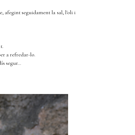
 afegint seguidament la sal, l'oli i
t.
er a refredar-lo.
s segur...