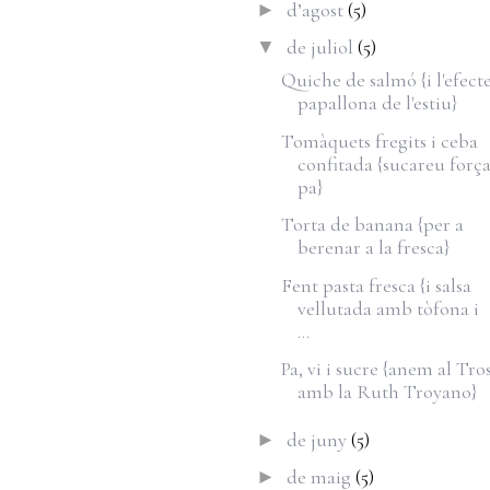
d’agost
(5)
►
de juliol
(5)
▼
Quiche de salmó {i l'efect
papallona de l'estiu}
Tomàquets fregits i ceba
confitada {sucareu forç
pa}
Torta de banana {per a
berenar a la fresca}
Fent pasta fresca {i salsa
vellutada amb tòfona i
...
Pa, vi i sucre {anem al Tro
amb la Ruth Troyano}
de juny
(5)
►
de maig
(5)
►