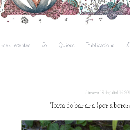
Índex receptes
Jo
Quiosc
Publicacions
X
dimarts, 18 de juliol del 20
Torta de banana {per a berena