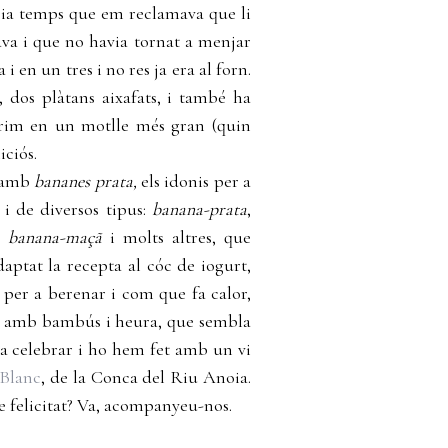
Feia temps que em reclamava que li
ava i que no havia tornat a menjar
 i en un tres i no res ja era al forn.
, dos plàtans aixafats, i també ha
prim en un motlle més gran (quin
iciós.
a amb
bananes prata,
els idonis per a
 i de diversos tipus:
banana-prata
,
,
banana-maçã
i molts altres, que
aptat la recepta al cóc de iogurt,
 per a berenar i com que fa calor,
sc amb bambús i heura, que sembla
a celebrar i ho hem fet amb un vi
 Blanc
, de la Conca del Riu Anoia.
 felicitat? Va, acompanyeu-nos.