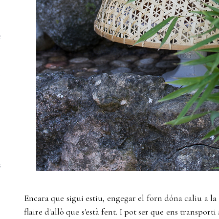
e
a
s
Encara que sigui estiu, engegar el forn dóna caliu a 
flaire d'allò que s'està fent. I pot ser que ens transport