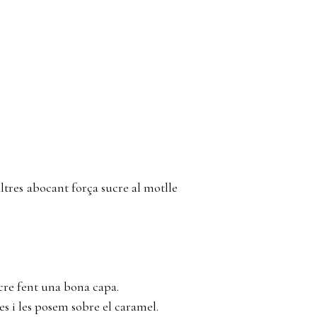
ltres abocant força sucre al motlle
cre fent una bona capa.
nes i les posem sobre el caramel.