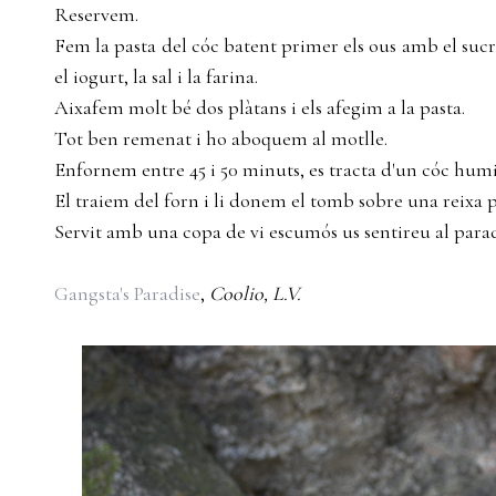
Reservem.
Fem la pasta del cóc batent primer els ous amb el sucre,
el iogurt, la sal i la farina.
Aixafem molt bé dos plàtans i els afegim a la pasta.
Tot ben remenat i ho aboquem al motlle.
Enfornem entre 45 i 50 minuts, es tracta d'un cóc humi
El traiem del forn i li donem el tomb sobre una reixa p
Servit amb una copa de vi escumós us sentireu al paradí
Gangsta's Paradise
,
Coolio, L.V.