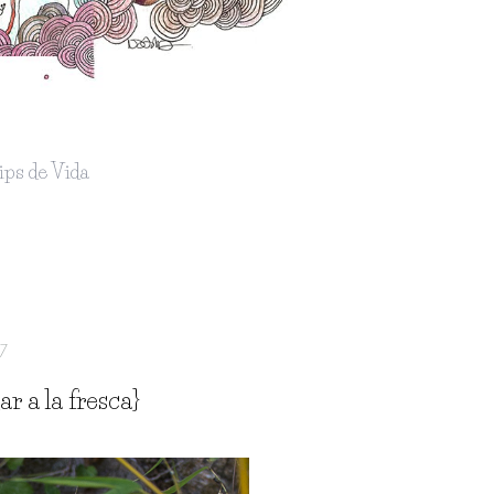
ips de Vida
17
r a la fresca}