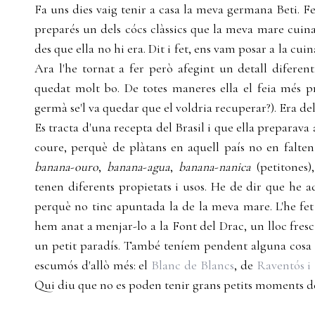
Fa uns dies vaig tenir a casa la meva germana Beti. 
preparés un dels cócs clàssics que la meva mare cuin
des que ella no hi era. Dit i fet, ens vam posar a la cuina
Ara l'he tornat a fer però afegint un detall diferent
quedat molt bo. De totes maneres ella el feia més 
germà se'l va quedar que el voldria recuperar?). Era del
Es tracta d'una recepta del Brasil i que ella preparav
coure, perquè de plàtans en aquell país no en falten
banana
-
ouro
,
banana
-
agua
,
banana
-
nanica
(petitones)
tenen diferents propietats i usos. He de dir que he ad
perquè no tinc apuntada la de la meva mare. L'he fet
hem anat a menjar-lo a la Font del Drac, un lloc fre
un petit paradís. També teníem pendent alguna cosa 
escumós d'allò més: el
Blanc de Blancs
, de
Raventós i
Qui diu que no es poden tenir grans petits moments de