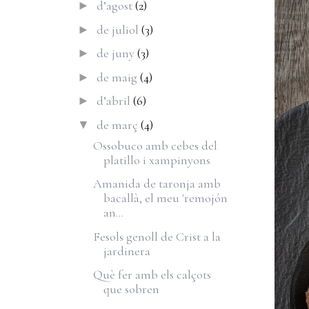
d’agost
(2)
►
de juliol
(3)
►
de juny
(3)
►
de maig
(4)
►
d’abril
(6)
►
de març
(4)
▼
Ossobuco amb cebes del
platillo i xampinyons
Amanida de taronja amb
bacallà, el meu 'remojón
an...
Fesols genoll de Crist a la
jardinera
Què fer amb els calçots
que sobren