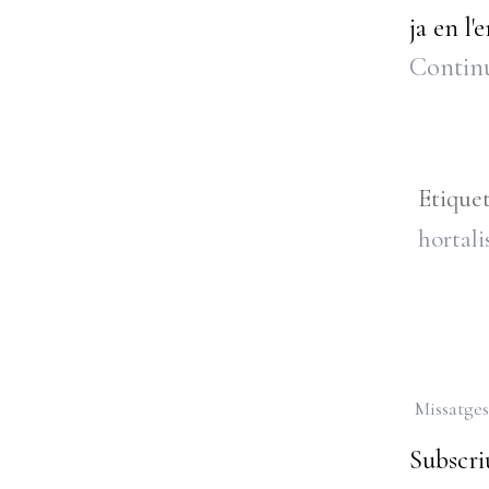
ja en l
Continu
Etique
hortali
Missatges
Subscriu