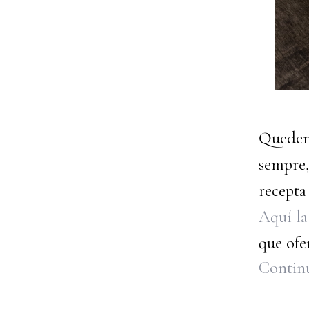
Queden 
sempre,
recepta
Aquí la
que ofer
Continu