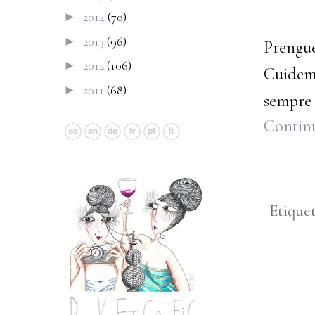
2014
(70)
►
2013
(96)
►
Prengue
2012
(106)
►
Cuidem 
2011
(68)
►
sempre 
Continu
Etique