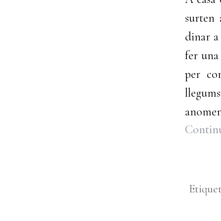
surten 
dinar a
fer una
per co
llegums
anomena
Continu
Etique