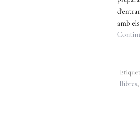
d'entra
amb els
Continu
Etique
llibres