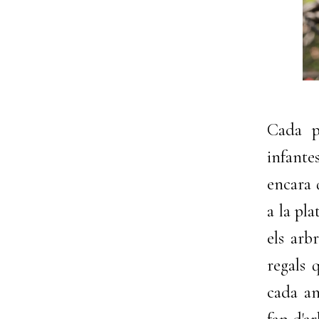
Cada p
infante
encara 
a la pl
els arb
regals 
cada an