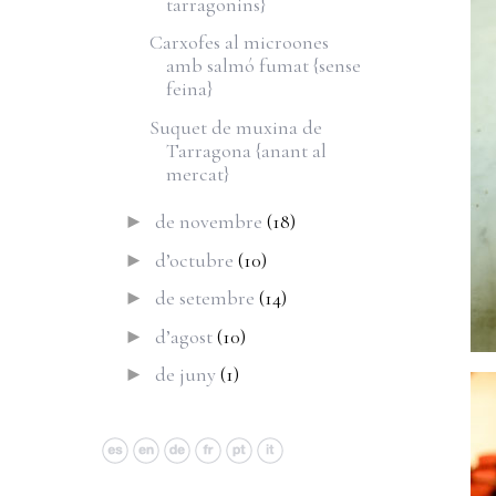
tarragonins}
Carxofes al microones
amb salmó fumat {sense
feina}
Suquet de muxina de
Tarragona {anant al
mercat}
de novembre
(18)
►
d’octubre
(10)
►
de setembre
(14)
►
d’agost
(10)
►
de juny
(1)
►