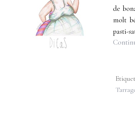
de bona
molt bé
pasti-sa
Continu
Etique
Tarrag