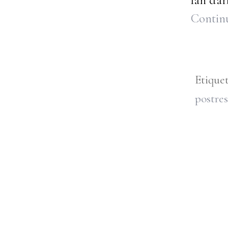
fan d'a
Continu
Etique
postres