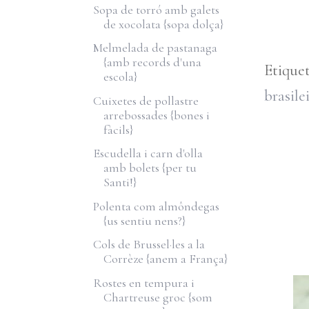
Sopa de torró amb galets
de xocolata {sopa dolça}
Melmelada de pastanaga
{amb records d'una
Etique
escola}
brasile
Cuixetes de pollastre
arrebossades {bones i
fàcils}
Escudella i carn d'olla
amb bolets {per tu
Santi!}
Polenta com almôndegas
{us sentiu nens?}
Cols de Brussel·les a la
Corrèze {anem a França}
Rostes en tempura i
Chartreuse groc {som