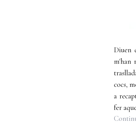
Diuen q
m'han r
traslla
cocs, m
a recap
fer aqu
Continu