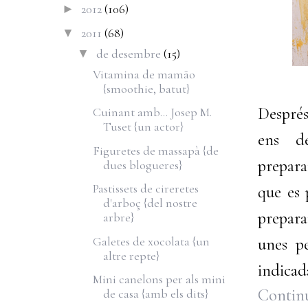
2012
(106)
►
2011
(68)
▼
de desembre
(15)
▼
Vitamina de mamão
{smoothie, batut}
Després
Cuinant amb... Josep M.
Tuset {un actor}
ens de
Figuretes de massapà {de
prepar
dues blogueres}
Pastissets de cireretes
que es 
d'arboç {del nostre
prepara
arbre}
Galetes de xocolata {un
unes pe
altre repte}
indicada
Mini canelons per als mini
Continu
de casa {amb els dits}