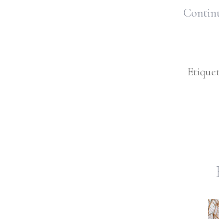
Continu
Etique