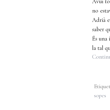
Avui toc
no esta
Adrià e
saber q
És una 
la tal qu
Continu
Etique
sopes