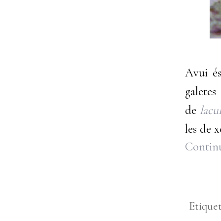
Avui é
galete
de
lacu
les de x
Continu
Etique