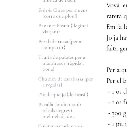
música de Bach}
Vovà e
Fish & Chips per a nens
rateta 
{corre que plou!}
Bananes Foster {llegint i
Em fa fe
viatjant}
Jo ja h
Ensalada russa {per a
compartir}
falta ge
Truita de patates per a
mandrosos {ràpida i
Per a q
bona}
Chutney de carabassa {per
Per el b
a regalar}
- 1 os d
Pão de queijo {do Brasil}
- 1 os f
Bacallà confitat amb
pèsols negres i
- 300 g
melmelada de ...
- 1 pit 
Galetes espiadimonis