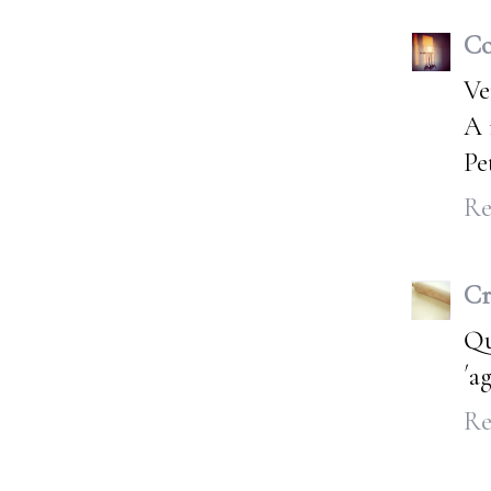
Co
Ve
A 
Pe
Re
Cr
Qu
´a
Re