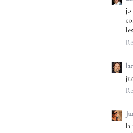
jo
co
l'e
Re
la
jua
Re
Ju
la