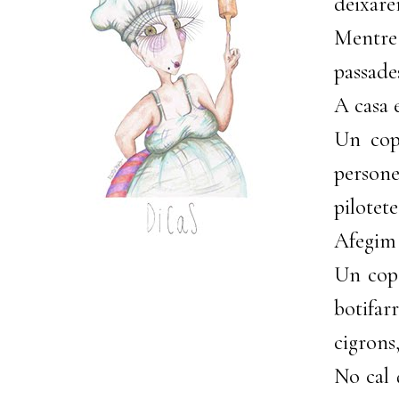
deixare
Mentre 
passades
A casa e
Un cop 
person
pilotet
Afegim 
Un cop 
botifa
cigrons,
No cal 