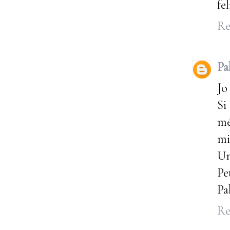
fel
Re
Pa
Jo
Si
mé
mi
Un
Pe
Pa
Re