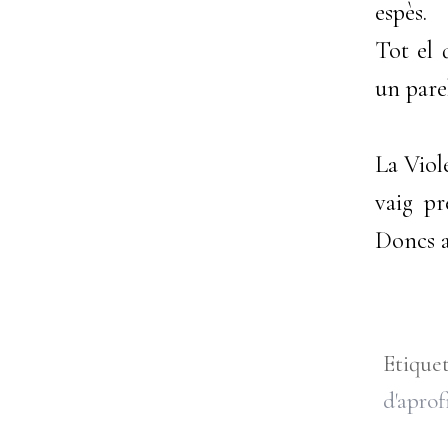
espès.
Tot el 
un parel
La Viol
vaig pr
Doncs a
Etiqu
d'apro