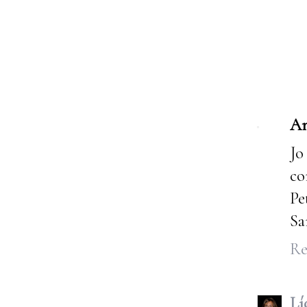
A
Jo
co
Pe
Sa
Re
Lí