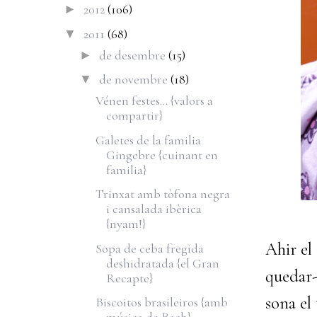
2012
(106)
►
2011
(68)
▼
de desembre
(15)
►
de novembre
(18)
▼
Vénen festes... {valors a
compartir}
Galetes de la familia
Gingebre {cuinant en
familia}
Trinxat amb tòfona negra
i cansalada ibèrica
{nyam!}
Ahir el
Sopa de ceba fregida
deshidratada {el Gran
quedar-t
Recapte}
sona el
Biscoitos brasileiros {amb