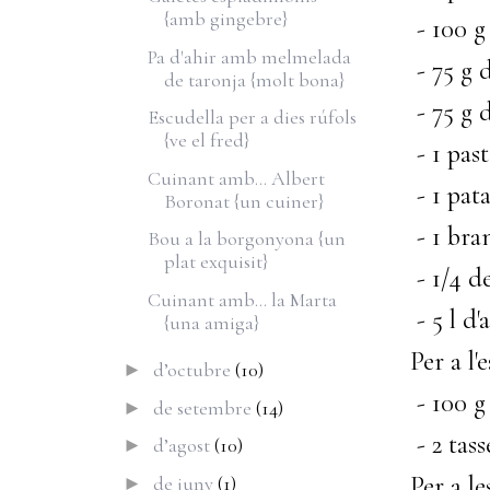
{amb gingebre}
- 100 g
Pa d'ahir amb melmelada
- 75 g 
de taronja {molt bona}
- 75 g 
Escudella per a dies rúfols
{ve el fred}
- 1 pas
Cuinant amb... Albert
- 1 pat
Boronat {un cuiner}
- 1 bra
Bou a la borgonyona {un
plat exquisit}
- 1/4 d
Cuinant amb... la Marta
- 5 l d'
{una amiga}
Per a l'
d’octubre
(10)
►
- 100 g 
de setembre
(14)
►
- 2 tass
d’agost
(10)
►
Per a le
de juny
(1)
►