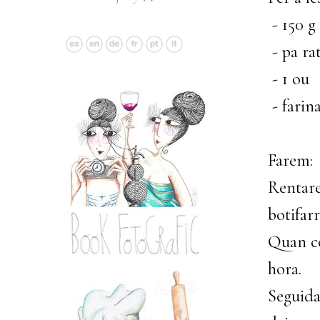
- 150 g
- pa rat
- 1 ou
- farin
Farem:
Rentar
botifarr
Quan co
hora.
Seguida