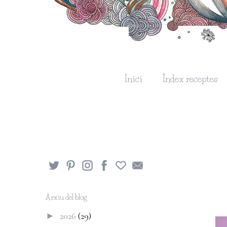
Inici
Índex receptes
Arxiu del blog
2026
(29)
►