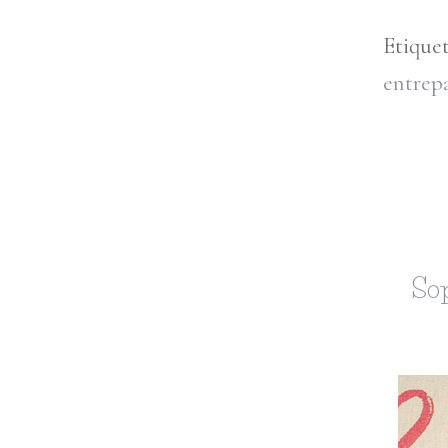
Etique
entrep
Sop