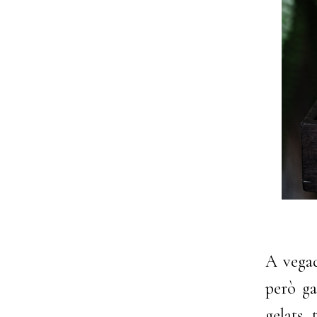
A vegad
però ga
gelats,