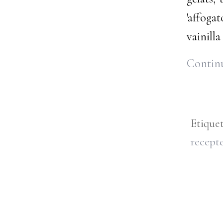
'affoga
vainilla
Continu
Etique
recepte