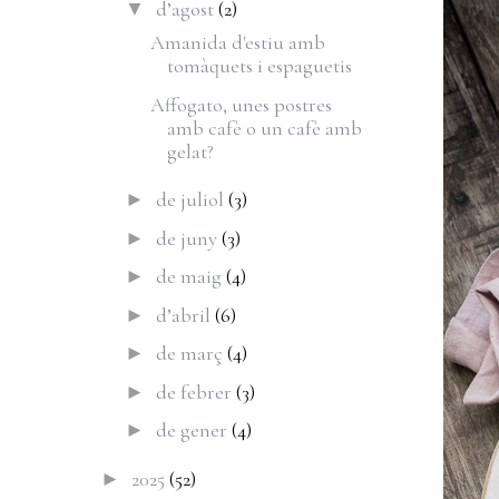
d’agost
(2)
▼
Amanida d'estiu amb
tomàquets i espaguetis
Affogato, unes postres
amb cafè o un cafè amb
gelat?
de juliol
(3)
►
de juny
(3)
►
de maig
(4)
►
d’abril
(6)
►
de març
(4)
►
de febrer
(3)
►
de gener
(4)
►
2025
(52)
►