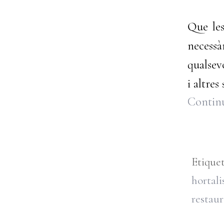
Que les
necess
qualsev
i altre
Continu
Etique
hortali
restaur