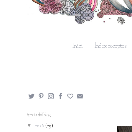
Inici
Índex receptes
Arxiu del blog
2026
(29)
▼