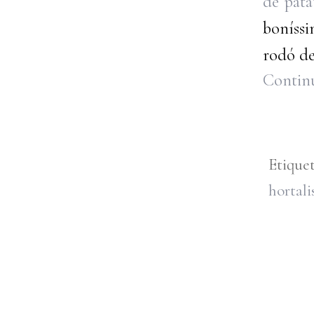
de pata
boníssim
rodó de 
Continu
Etique
hortali