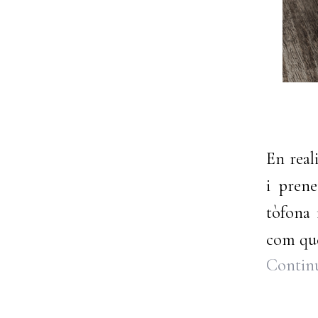
En reali
i pren
tòfona 
com qu
Continu