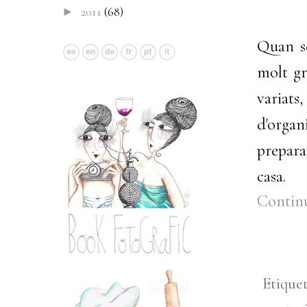
2011
(68)
►
Quan se
molt gr
variat
d'organ
preparar
casa.
Continu
Etiqu