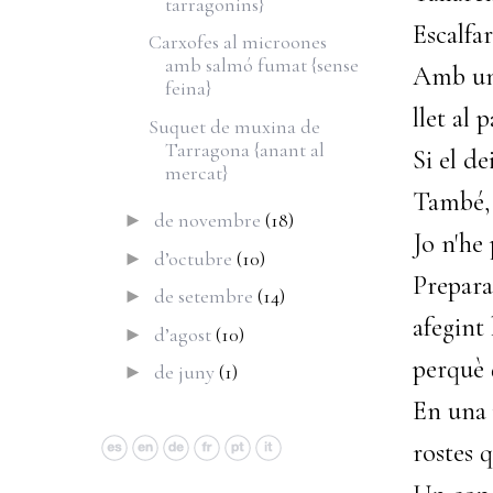
tarragonins}
Escalfa
Carxofes al microones
amb salmó fumat {sense
Amb una
feina}
llet al p
Suquet de muxina de
Tarragona {anant al
Si el d
mercat}
També, 
de novembre
(18)
►
Jo n'he 
d’octubre
(10)
►
Prepara
de setembre
(14)
►
afegint
d’agost
(10)
►
perquè 
de juny
(1)
►
En una p
rostes 