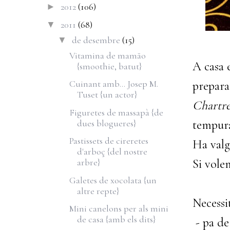
2012
(106)
►
2011
(68)
▼
de desembre
(15)
▼
Vitamina de mamão
A casa 
{smoothie, batut}
Cuinant amb... Josep M.
prepara
Tuset {un actor}
Chartre
Figuretes de massapà {de
dues blogueres}
tempura
Pastissets de cireretes
Ha valg
d'arboç {del nostre
Si vole
arbre}
Galetes de xocolata {un
altre repte}
Necessi
Mini canelons per als mini
de casa {amb els dits}
- pa de 