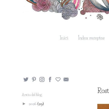
Inici
Índex receptes
Rost
Arxiu del blog
2026
(29)
►