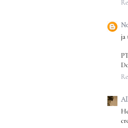
Re
No
ja
P
Do
Re
Al
He
cr