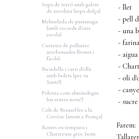
Sopa de torró amb galets
- llet
de xocolata {sopa dolça}
- pell 
Melmelada de pastanaga
{amb records d'una
- una b
escola}
- farin
Cuixetes de pollastre
arrebossades {bones i
- aigua
fàcils}
- Chart
Escudella i carn d'olla
amb bolets {per tu
- oli d'
Santi!}
- canye
Polenta com almôndegas
{us sentiu nens?}
- sucre
Cols de Brussel·les a la
Corrèze {anem a França}
Farem:
Rostes en tempura i
Chartreuse groc {som
Tallare