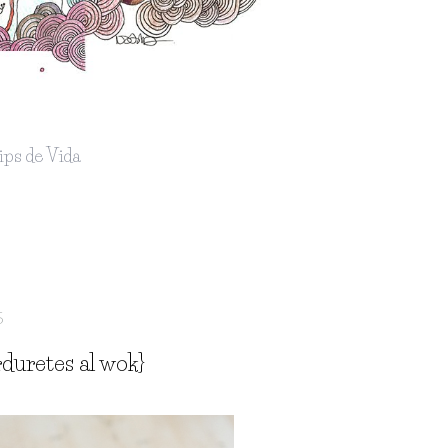
ips de Vida
5
rduretes al wok}