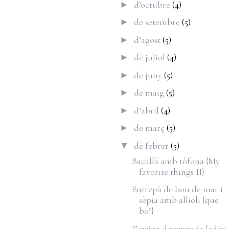
d’octubre
(4)
►
de setembre
(5)
►
d’agost
(5)
►
de juliol
(4)
►
de juny
(5)
►
de maig
(5)
►
d’abril
(4)
►
de març
(5)
►
de febrer
(5)
▼
Bacallà amb tòfona {My
favorite things II}
Entrepà de bou de mar i
sèpia amb allioli {que
bo!}
Terrina d'arengada {adéu