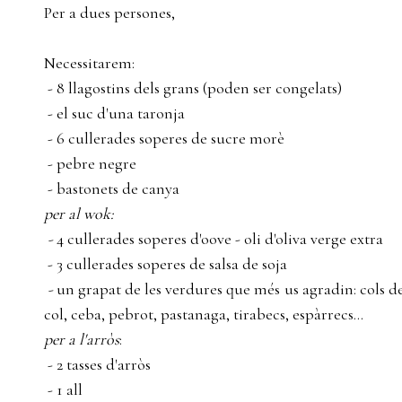
Per a dues persones,
Necessitarem:
- 8 llagostins dels grans (poden ser congelats)
- el suc d'una taronja
- 6 cullerades soperes de sucre morè
- pebre negre
- bastonets de canya
per al wok:
-
4 cullerades soperes d'oove - oli d'oliva verge extra
- 3 cullerades soperes de salsa de soja
-
un grapat de les verdures que més us agradin: cols de
col, ceba, pebrot, pastanaga, tirabecs, espàrrecs...
per a l'arròs
:
- 2 tasses d'arròs
- 1 all