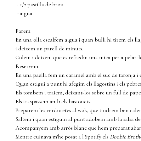
- 1/2 pastilla de brou
- aigua
Farem:
En una olla escalfem aigua i quan bulli hi tirem els ll
i deixem un parell de minuts.
Colem i deixem que es refredin una mica per a pelar-lo
Reservem.
En una paella fem un caramel amb el suc de taronja i 
Quan estigui a punt hi afegim els llagostins i els pebre
Els tombem i traiem, deixant-los sobre un full de pape
Els traspassem amb els bastonets.
Preparem les verduretes al wok, que tindrem ben calen
Saltem i quan estiguin al punt adobem amb la salsa de 
Acompanyem amb arròs blanc que hem preparat aban
Mentre cuinava m'he posat a l'Spotify els
Doobie Broth