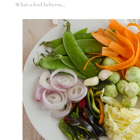
What a fool believes
...