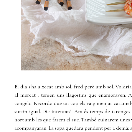
El dia s'ha aixecat amb sol, fred però amb sol. Voldrí
al mercat i tenien uns llagostins que enamoraven. Ai
congelo. Recordo que un cop els vaig menjar caramel·l
surtin igual. Dic intentaré. Ara és temps de taronges 
hort amb les que farem el suc. També cuinarem unes v
acompanyaran. La sopa quedarà pendent per a demà: a