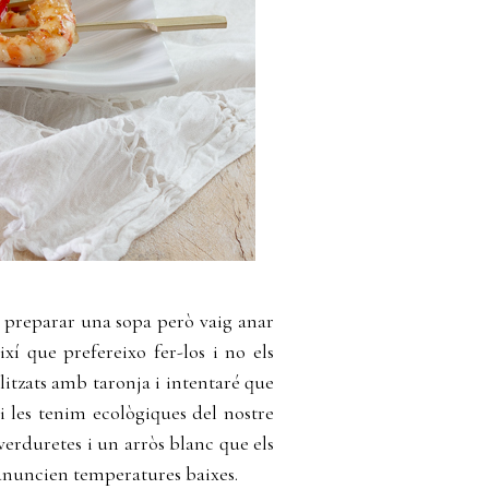
a preparar una sopa però vaig anar
xí que prefereixo fer-los i no els
itzats amb taronja i intentaré que
i les tenim ecològiques del nostre
erduretes i un arròs blanc que els
nuncien temperatures baixes.