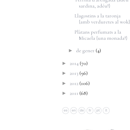
sardina, adéu!}
Llagostins a la taronja
{amb verduretes al wok}
Plàtans perfumats a la
Micaela {una monada!}
de gener
(4)
►
2014
(70)
►
2013
(96)
►
2012
(106)
►
2011
(68)
►