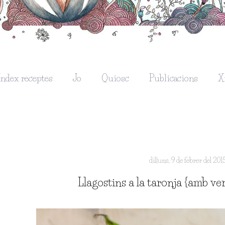
Índex receptes
Jo
Quiosc
Publicacions
X
dilluns, 9 de febrer del 201
Llagostins a la taronja {amb ve