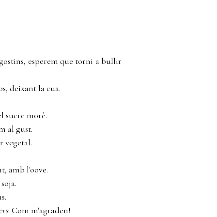
agostins, esperem que torni a bullir
s, deixant la cua.
el sucre morè.
m al gust.
r vegetal.
t, amb l'oove.
soja.
s.
ers
. Com m'agraden!