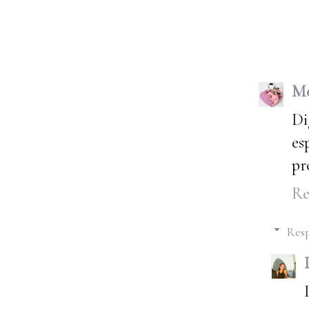
Me
Di
es
pr
Re
Resp