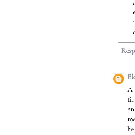
Res
El
A 
ti
en
me
he