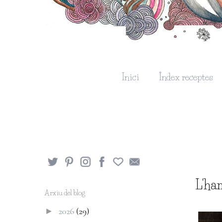
Inici
Índex receptes
L'ha
Arxiu del blog
2026
(29)
►