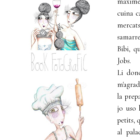
màximes
cuina c
mercat
samarre
Bibi, q
Jobs.
Li dono
m'agrad
la prepa
jo uso 
petits,
al pala