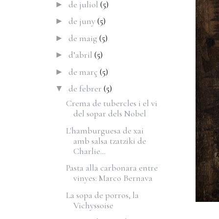
de juliol
(5)
►
de juny
(5)
►
de maig
(5)
►
d’abril
(5)
►
de març
(5)
►
de febrer
(5)
▼
Crema de tubercles i el vi
del sopar dels Nobel
L'hamburguesa de xai
amb salsa tzatziki de
Charlie...
Pasta alla carbonara entre
vinyes: Marco Bernava
La sopa de porros, la
Vichyssoise