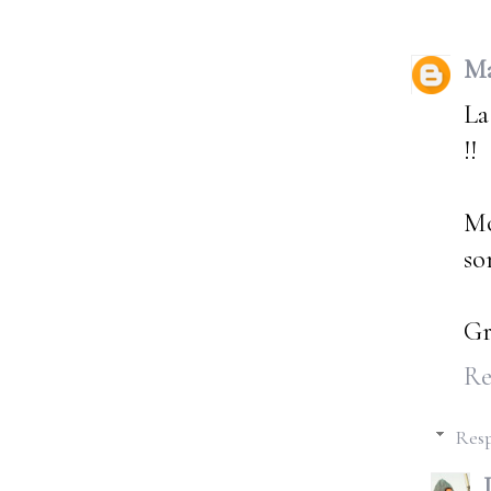
Ma
La
!!
Mo
so
Gr
Re
Resp