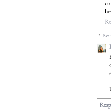
co
be
Re
Resp
Res