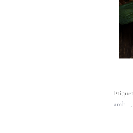
Etique
amb...