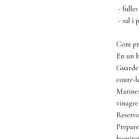
- fulle
- sal i
Com pre
En un b
Guarde
coure-le
Marinem
vinagre 
Reserv
Prepare
humitat,