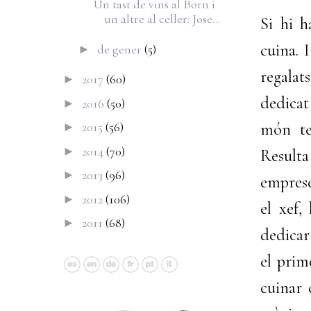
Un tast de vins al Born i
un altre al celler: Jose...
Si hi h
cuina. 
de gener
(5)
►
regalat
2017
(60)
►
dedicat
2016
(50)
►
món te
2015
(56)
►
2014
(70)
►
Resulta
2013
(96)
►
emprese
2012
(106)
►
el xef,
2011
(68)
►
dedicar 
el prim
cuinar 