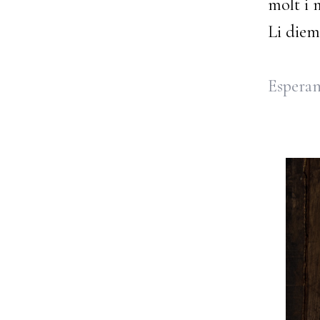
molt i 
Li die
Espera