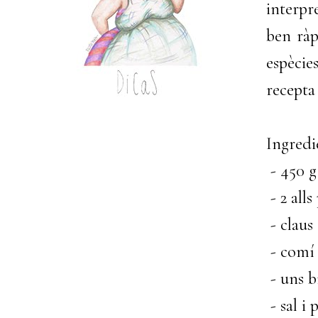
interpr
ben ràp
espècie
recepta
Ingredi
- 450 g
- 2 alls
- claus
- comí 
- uns b
- sal i 