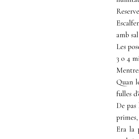
Reserv
Escalfe
amb sal 
Les pos
3 o 4 m
Mentres
Quan le
fulles d
De pas 
primes,
Era la