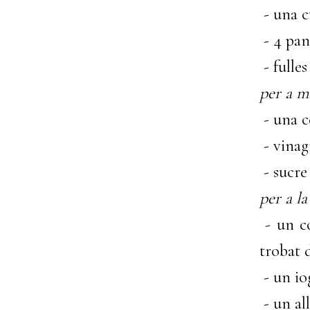
- una cu
- 4 pan
- fulle
per a m
- una c
- vinag
- sucre
per a la
- un co
trobat d
- un iog
- un all