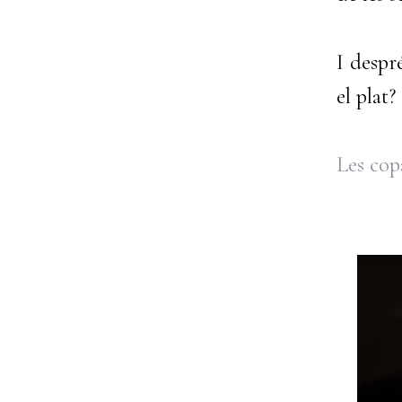
I despr
el plat?
Les cop