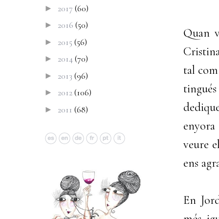
2017
(60)
►
2016
(50)
►
Quan va
2015
(56)
►
Cristin
2014
(70)
►
tal com 
2013
(96)
►
tingués
2012
(106)
►
dedique
2011
(68)
►
enyora 
veure e
ens agr
En Jord
més, igu