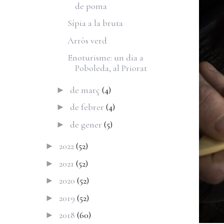
de poma
Sípia a la bruta
Arròs verd
Enoturisme: un dia a
Poboleda, al Priorat
de març
(4)
►
de febrer
(4)
►
de gener
(5)
►
2022
(52)
►
2021
(52)
►
2020
(52)
►
2019
(52)
►
2018
(60)
►