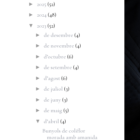
2025
(52)
►
2024
(48)
►
2023
(52)
▼
de desembre
(4)
►
de novembre
(4)
►
d’octubre
(6)
►
de setembre
(4)
►
d’agost
(6)
►
de juliol
(3)
►
de juny
(3)
►
de maig
(5)
►
d’abril
(4)
▼
Bunyols de coliflor
morada amb amanida