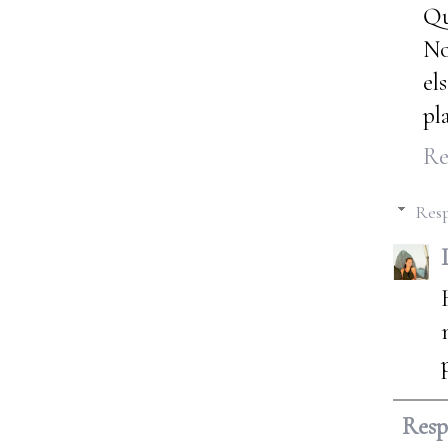
Qu
No
el
pl
Re
Resp
Res