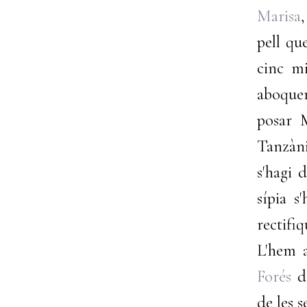
Marisa
pell qu
cinc mi
aboquem
posar M
Tanzàn
s'hagi 
sípia s
rectifiq
L'hem 
Forés
de
de les 