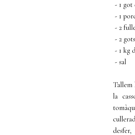
- 1 got 
- 1 por
- 2 full
- 2 gots
- 1 kg 
- sal
Tallem l
la cas
tomàque
cullera
desfer,