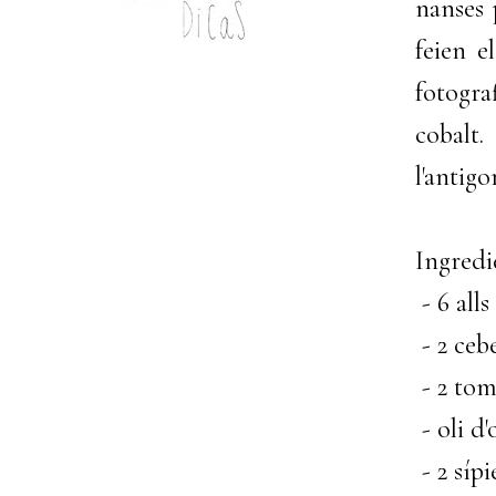
nanses 
feien e
fotogra
cobalt.
l'antig
Ingredi
- 6 alls
- 2 ceb
- 2 to
- oli d'
- 2 síp