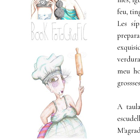
feu, tin
Les sí
prepar
exquisi
verdura
meu ho
grossse
A taula
escudel
M'agrad