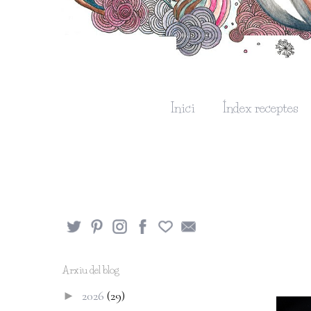
Inici
Índex receptes
Arxiu del blog
2026
(29)
►