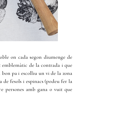
 poble on cada segon diumenge de
t emblemàtic de la contrada i que
bon pa i escolliu un vi de la zona
 de fesols i espinacs (podeu fer la
atre persones amb gana o vuit que