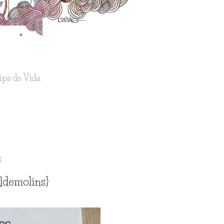
ips de Vida
4
ldemolins}