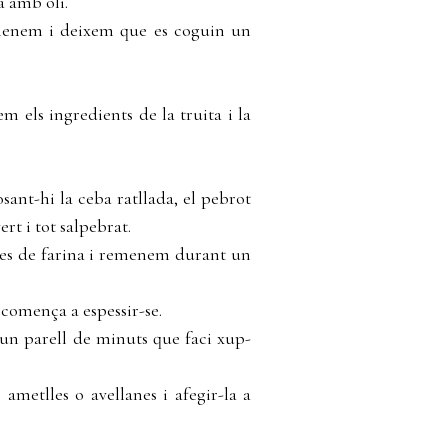
a amb oli.
remenem i deixem que es coguin un
 els ingredients de la truita i la
sant-hi la ceba ratllada, el pebrot
vert i tot salpebrat.
res de farina i remenem durant un
comença a espessir-se.
 un parell de minuts que faci xup-
metlles o avellanes i afegir-la a