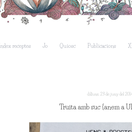
Índex receptes
Jo
Quiosc
Publicacions
X
dilluns, 23 de juny del 201
Truita amb suc {anem a Ul