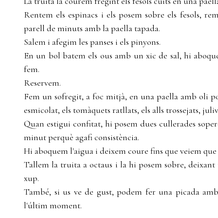
La truita la courem fregint els fesols cuits en una paell
Rentem els espinacs i els posem sobre els fesols, 
parell de minuts amb la paella tapada.
Salem i afegim les panses i els pinyons.
En un bol batem els ous amb un xic de sal, hi aboquem
fem.
Reservem.
Fem un sofregit, a foc mitjà, en una paella amb oli po
esmicolat, els tomàquets ratllats, els alls trossejats, juli
Quan estigui confitat, hi posem dues cullerades sope
minut perquè agafi consistència.
Hi aboquem l'aigua i deixem coure fins que veiem que 
Tallem la truita a octaus i la hi posem sobre, deixant
xup.
També, si us ve de gust, podem fer una picada amb a
l'últim moment.