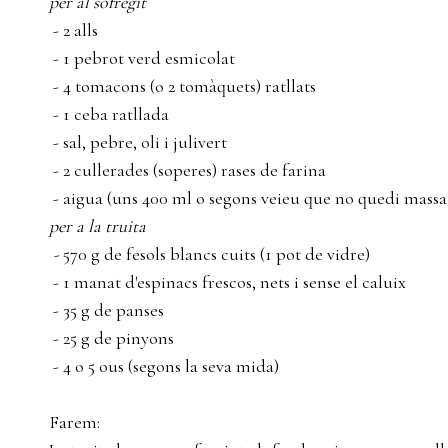
per al sofregit
- 2 alls
- 1 pebrot verd esmicolat
- 4 tomacons (o 2 tomàquets) ratllats
- 1 ceba ratllada
- sal, pebre, oli i julivert
- 2 cullerades (soperes) rases de farina
- aigua (uns 400 ml o segons veieu que no quedi massa
per a la truita
-
570 g de fesols blancs cuits (1 pot de vidre)
- 1 manat d'espinacs frescos, nets i sense el caluix
- 35 g de panses
- 25 g de pinyons
- 4 o 5 ous (segons la seva mida)
Farem: