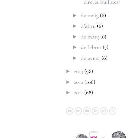
cireres bullides}
de maig
(6)
►
d’abril
(6)
►
de març
(6)
►
de febrer
(7)
►
de gener
(6)
►
2013
(96)
►
2012
(106)
►
2011
(68)
►