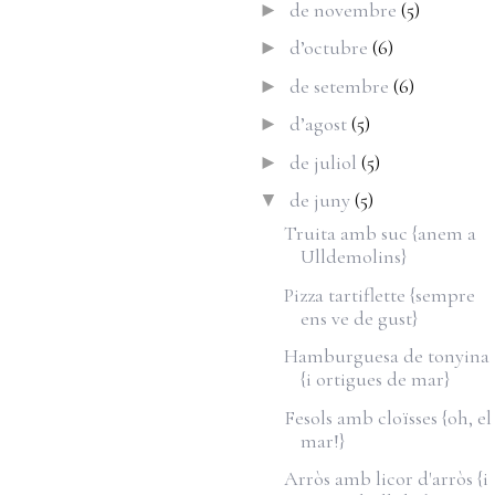
de novembre
(5)
►
d’octubre
(6)
►
de setembre
(6)
►
d’agost
(5)
►
de juliol
(5)
►
de juny
(5)
▼
Truita amb suc {anem a
Ulldemolins}
Pizza tartiflette {sempre
ens ve de gust}
Hamburguesa de tonyina
{i ortigues de mar}
Fesols amb cloïsses {oh, el
mar!}
Arròs amb licor d'arròs {i