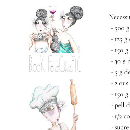
Necessi
- 500 g
- 125 g
- 150 g
- 30 g 
- 5 g de
- 2 ous
- 150 g 
- pell 
- 1/2 co
- sucre