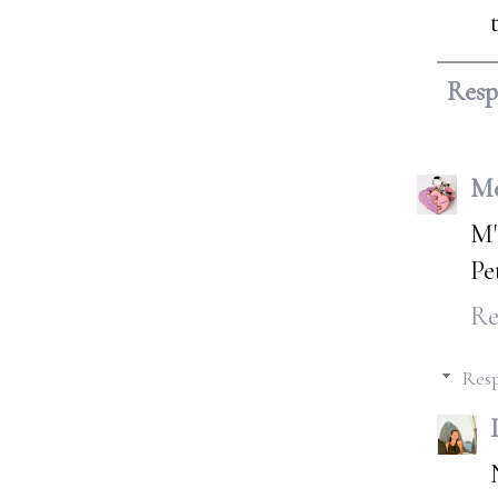
Res
Me
M'
Pe
Re
Resp