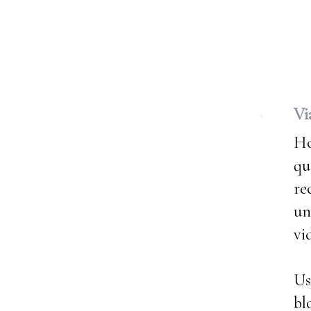
Vi
Ho
qu
re
un
vi
Us
bl