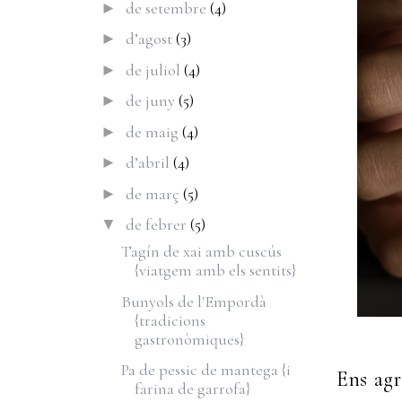
de setembre
(4)
►
d’agost
(3)
►
de juliol
(4)
►
de juny
(5)
►
de maig
(4)
►
d’abril
(4)
►
de març
(5)
►
de febrer
(5)
▼
Tagín de xai amb cuscús
{viatgem amb els sentits}
Bunyols de l'Empordà
{tradicions
gastronòmiques}
Pa de pessic de mantega {i
Ens agr
farina de garrofa}