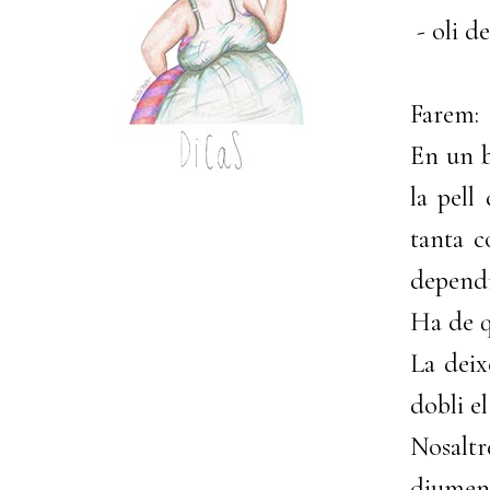
- oli de
Farem:
En un bo
la pell
tanta c
dependr
Ha de q
La deix
dobli e
Nosaltr
diumeng