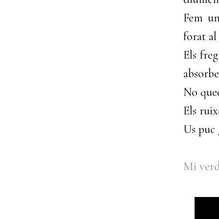
Fem una
forat al
Els fre
absorbe
No qued
Els rui
Us puc 
Mi ver