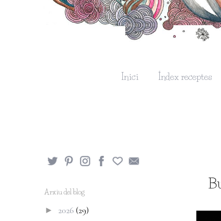
Inici
Índex receptes
Bu
Arxiu del blog
2026
(29)
►