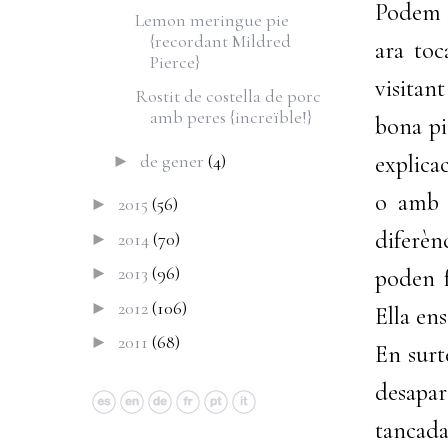
Podem d
Lemon meringue pie
{recordant Mildred
ara toc
Pierce}
visitant
Rostit de costella de porc
amb peres {increïble!}
bona pi
de gener
(4)
explica
►
o amb 
2015
(56)
►
diferènc
2014
(70)
►
2013
(96)
►
poden f
2012
(106)
►
Ella ens
2011
(68)
►
En surt
desapar
tancada