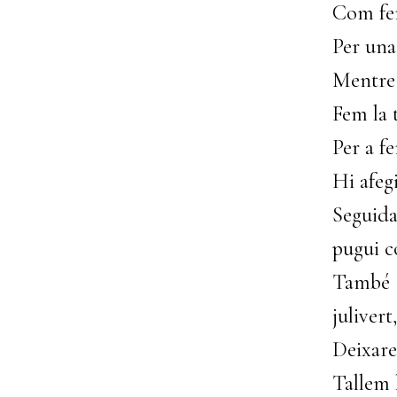
Com fer
Per una
Mentre e
Fem la t
Per a fe
Hi afeg
Seguid
pugui co
També 
julivert
Deixarem
Tallem l