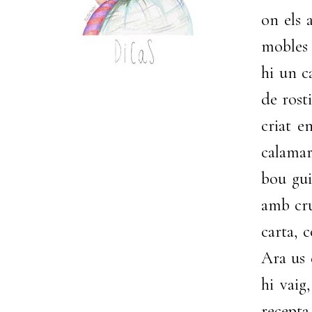
on els 
mobles 
hi un c
de rost
criat e
calamar
bou gui
amb cru
carta, 
Ara us 
hi vaig
recept