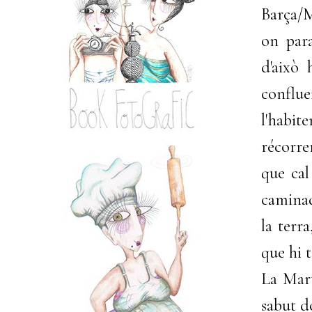
Barça/M
on para
d'això
conflue
l'habit
récorre
que cal
camina
la terr
que hi 
La Mart
sabut d