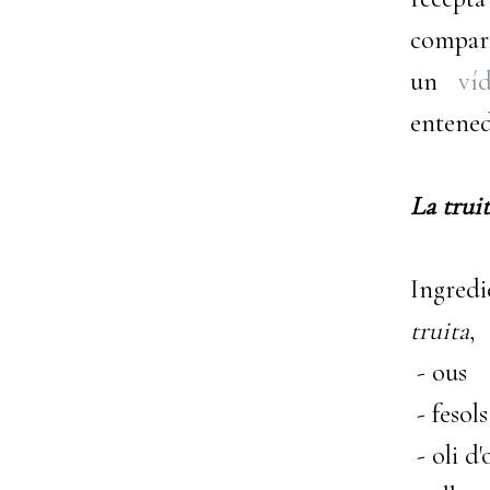
compart
un
ví
entene
La trui
Ingredi
truita
,
- ous
- fesols
- oli d'