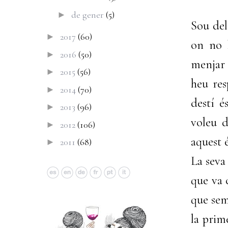
de gener
(5)
►
Sou del
2017
(60)
►
on no 
2016
(50)
►
menjar 
2015
(56)
►
heu res
2014
(70)
►
destí é
2013
(96)
►
voleu d
2012
(106)
►
aquest é
2011
(68)
►
La seva
que va c
que sem
la prime