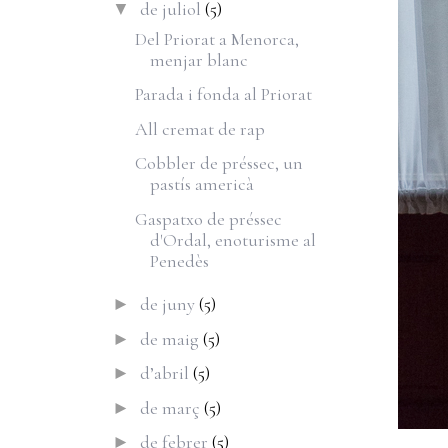
de juliol
(5)
▼
Del Priorat a Menorca,
menjar blanc
Parada i fonda al Priorat
All cremat de rap
Cobbler de préssec, un
pastís americà
Gaspatxo de préssec
d'Ordal, enoturisme al
Penedès
de juny
(5)
►
de maig
(5)
►
d’abril
(5)
►
de març
(5)
►
de febrer
(5)
►