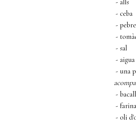
- alls
- ceba
- pebre
- tomàq
- sal
- aigua
- una pi
acompa
- bacall
- farin
- oli d'