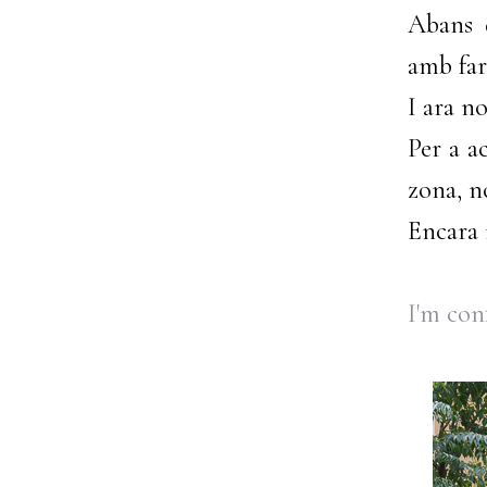
Abans d
amb fari
I ara n
Per a a
zona, no
Encara 
I'm conf