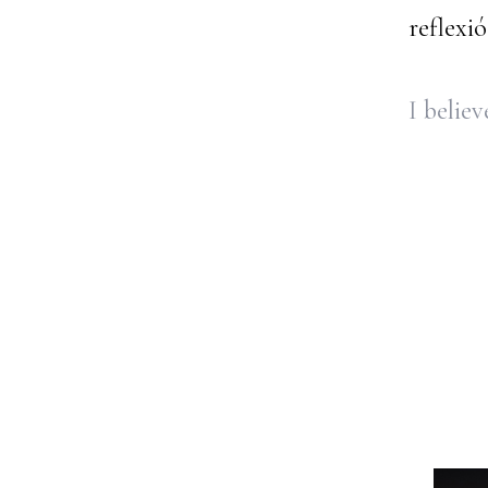
reflexi
I believ
...I u
And l
But n
I'm l
...
I be