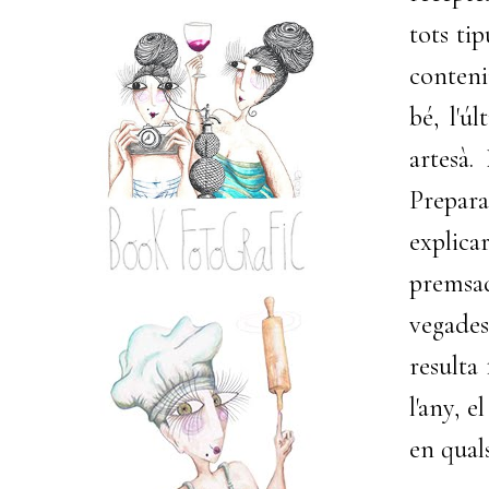
tots ti
conteni
bé, l'ú
artesà.
Prepara
explica
premsad
vegades
resulta
l'any, 
en qual