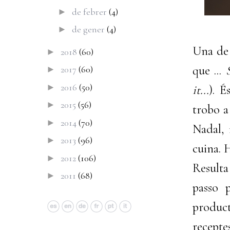
de febrer
(4)
►
de gener
(4)
►
Una de 
2018
(60)
►
que ...
2017
(60)
►
2016
(50)
►
it...
). É
2015
(56)
►
trobo a
2014
(70)
►
Nadal, 
2013
(96)
►
cuina. 
2012
(106)
►
Resulta
2011
(68)
►
passo 
product
recepte