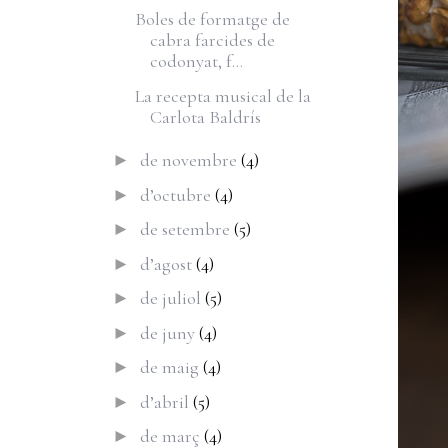
Boles de formatge de
cabra farcides de
codonyat, f...
La recepta musical de la
Carlota Baldrís
de novembre
(4)
►
d’octubre
(4)
►
de setembre
(5)
►
d’agost
(4)
►
de juliol
(5)
►
de juny
(4)
►
de maig
(4)
►
d’abril
(5)
►
de març
(4)
►