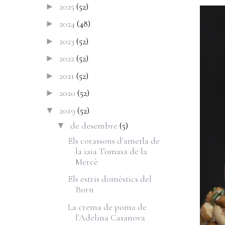
2025
(52)
►
2024
(48)
►
2023
(52)
►
2022
(52)
►
2021
(52)
►
2020
(52)
►
2019
(52)
▼
de desembre
(5)
▼
Els corassons d'ametla de
la iaia Tomasa de la
Mercè
Els estris domèstics del
Born
La crema de poma de
l'Adelina Casanova