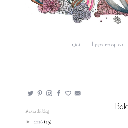
Inici
Índex receptes
Bole
Arxiu del blog
2026
(29)
►