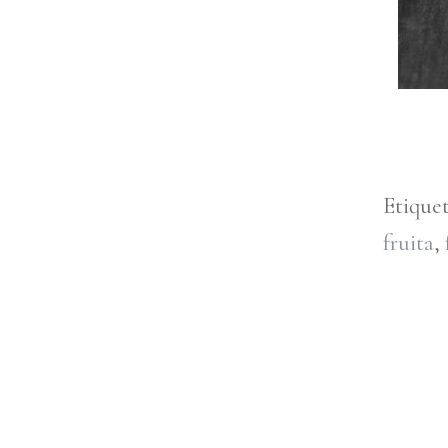
Etique
fruita
,