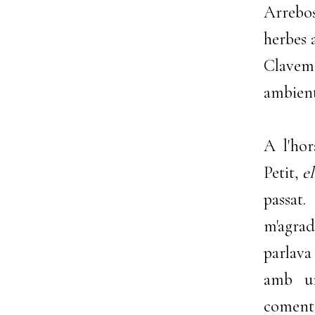
Arrebos
herbes 
Clavem
ambient
A l'hor
Petit,
e
passat
m'agrad
parlava 
amb un
coment