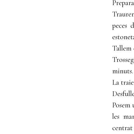
Prepara
Traurem
peces 
estonet
Tallem 
Trosseg
minuts.
La trai
Desfulle
Posem u
les ma
centrat 