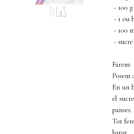
- 100 g
- 1 ou 
- 100 m
- sucre
Farem:
Posem a 
En un b
el sucre
panses.
Tot fent
batut.