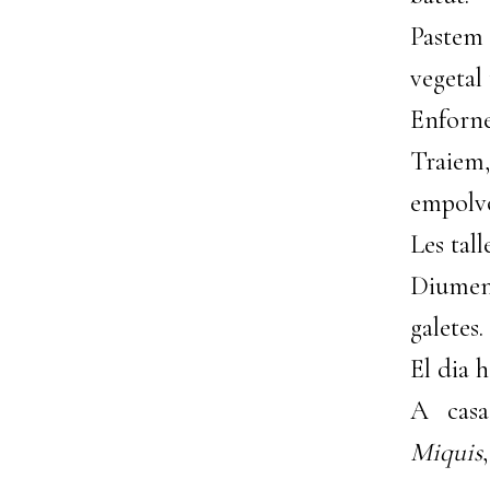
Pastem 
vegetal 
Enforne
Traiem,
empolvo
Les tall
Diumeng
galetes.
El dia h
A cas
Miquis