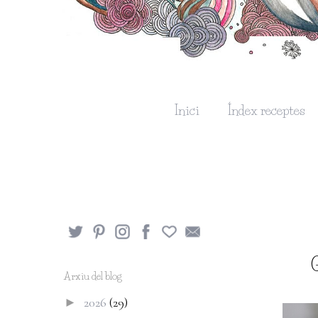
Inici
Índex receptes
Arxiu del blog
2026
(29)
►