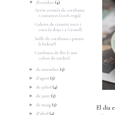
d’octubre
(4)
▼
Arròs cremós de carabassa
i castanyes {100% vegà}
Galetes de cruntxi xoco i
coco {a dojo i a Granel}
Suflé de carabassa i patata
{i bolets!}
Confitura de llet {i uns
colors de tardor}
de setembre
(5)
►
d’agost
(5)
►
de juliol
(4)
►
de juny
(5)
►
de maig
(5)
►
El dia e
d’abril
(4)
►