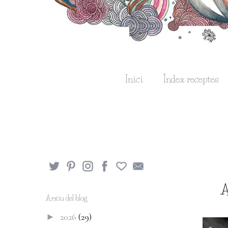
Inici
Índex receptes
A
Arxiu del blog
2026
(29)
►