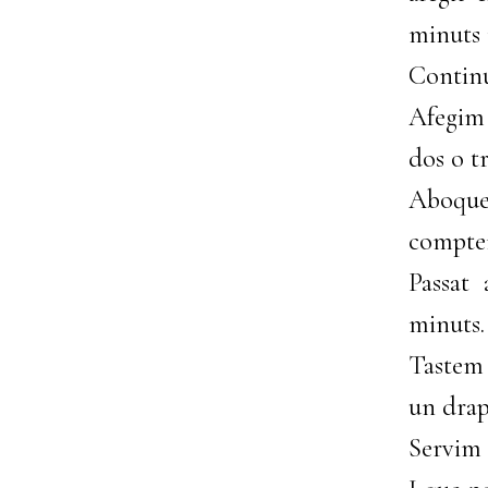
minuts 
Contin
Afegim 
dos o t
Aboque
compte
Passat
minuts.
Tastem 
un drap
Servim 