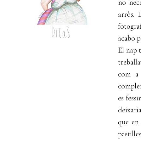
no nece
arròs. 
fotogra
acabo po
El nap 
treball
com a 
complem
es fess
deixari
que en 
pastill