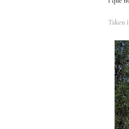
I que n
Taken 