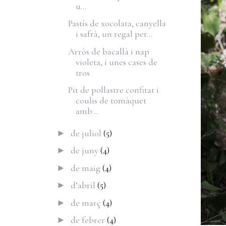
u...
Pastís de xocolata, canyella
i safrà, un regal per...
Arròs de bacallà i nap
violeta, i unes cases de
tros
Pit de pollastre confitat i
coulis de tomàquet
amb...
de juliol
(5)
►
de juny
(4)
►
de maig
(4)
►
d’abril
(5)
►
de març
(4)
►
de febrer
(4)
►