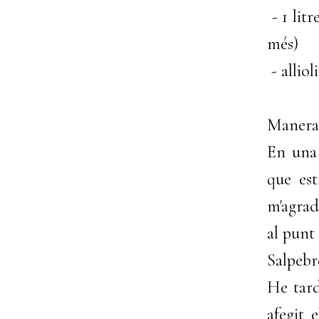
- 1 lit
més)
- allio
Manera 
En una 
que est
m'agrad
al punt
Salpebr
He tard
afegit 