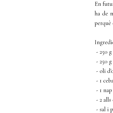
En futu
ha de m
perquè e
Ingredi
- 250 g
- 250 g
- oli d'
- 1 ceb
- 1 nap
- 2 alls
- sal i 