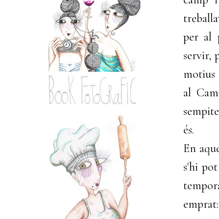
treball
per al 
servir,
motius 
al Cam
sempite
és.
En aque
s'hi po
tempora
emprat: