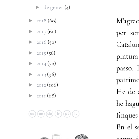
de gener
(4)
►
M'agrad
2018
(60)
►
2017
(60)
►
per se
2016
(50)
►
Catalu
2015
(56)
►
pintur
2014
(70)
►
passo. 
2013
(96)
►
patrimo
2012
(106)
►
He de d
2011
(68)
►
he hagu
finques
En el s
camp i