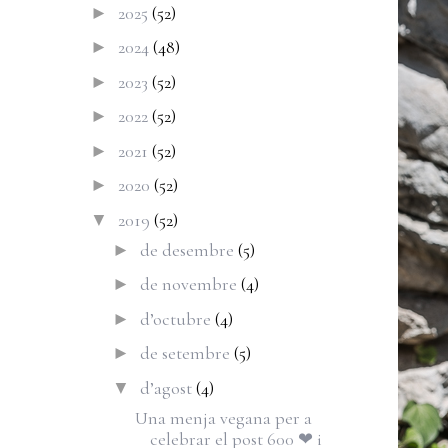
2025
(52)
►
2024
(48)
►
2023
(52)
►
2022
(52)
►
2021
(52)
►
2020
(52)
►
2019
(52)
▼
de desembre
(5)
►
de novembre
(4)
►
d’octubre
(4)
►
de setembre
(5)
►
d’agost
(4)
▼
Una menja vegana per a
celebrar el post 600 ❤︎ i