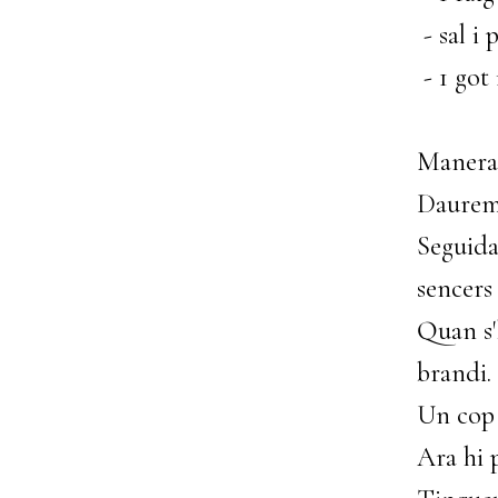
- sal i 
- 1 got
Manera 
Daurem 
Seguida
sencers 
Quan s'
brandi.
Un cop 
Ara hi p