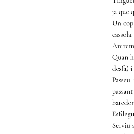
Tingueu
ja que q
Un cop 
cassola.
Anirem 
Quan ha
desfà) i
Passeu 
passant
batedora
Esfileg
Serviu 