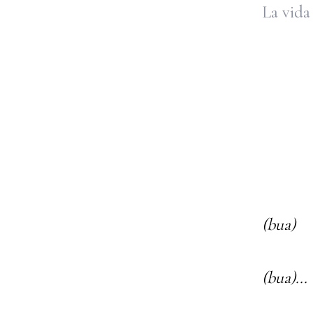
La vida
...par
para 
para 
para
para
para
par
(bua)
par
(bua)...