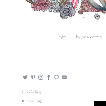
Inici
Índex receptes
Arxiu del blog
2026
(29)
►