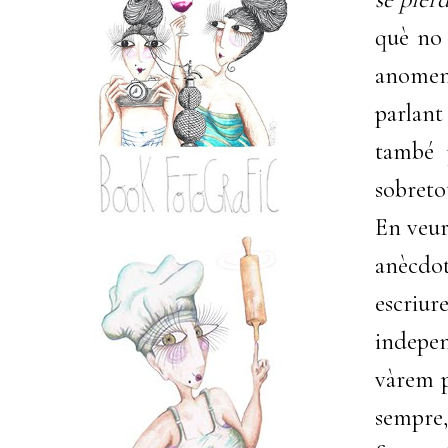
què no 
anomene
parlant
també 
sobretot
En veur
anècdot
escriur
indepen
vàrem p
sempre