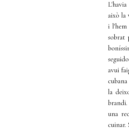
L'havia
això la
i l'hem
sobrat 
boníssi
seguido
avui fa
cubana 
la deix
brandi.
una rec
cuinar.