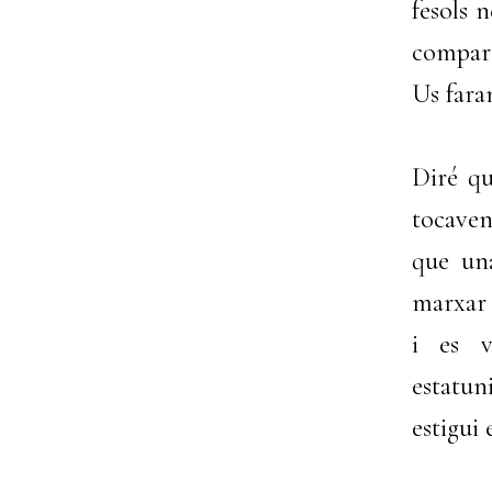
fesols n
compart
Us fara
Diré qu
tocaven
que un
marxar 
i es v
estatun
estigui