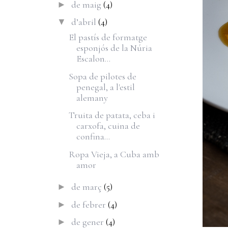
de maig
(4)
►
d’abril
(4)
▼
El pastís de formatge
esponjós de la Núria
Escalon...
Sopa de pilotes de
penegal, a l'estil
alemany
Truita de patata, ceba i
carxofa, cuina de
confina...
Ropa Vieja, a Cuba amb
amor
de març
(5)
►
de febrer
(4)
►
de gener
(4)
►