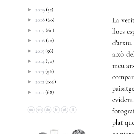
2019
(52)
►
La veri
2018
(60)
►
2017
(60)
►
llocs e
2016
(50)
►
d'arxiu
2015
(56)
►
això de
2014
(70)
►
meu arx
2013
(96)
►
compart
2012
(106)
►
paisat
2011
(68)
►
evident
fotogra
plat qu
se pier