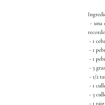
Ingredi
- una c
recordo
- 1 ceb
- 1 peb
- 1 peb
- 3 gran
- 1/2 t
- 1 cul
- 3 cull
- 1 rai