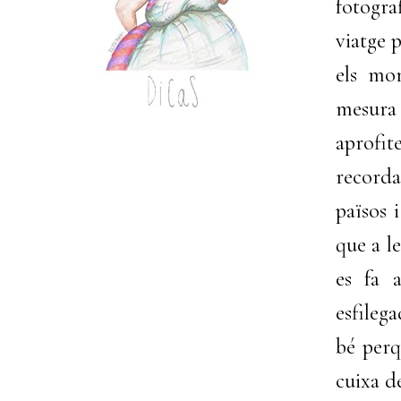
fotogra
viatge 
els mo
mesura
aprofi
recorda
països 
que a l
es fa 
esfileg
bé perq
cuixa d