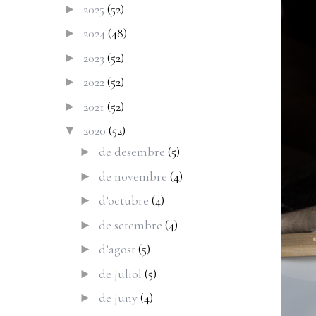
2025
(52)
►
2024
(48)
►
2023
(52)
►
2022
(52)
►
2021
(52)
►
2020
(52)
▼
de desembre
(5)
►
de novembre
(4)
►
d’octubre
(4)
►
de setembre
(4)
►
d’agost
(5)
►
de juliol
(5)
►
de juny
(4)
►