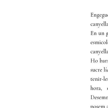
Engegu
canyell
En un g
esmicol
canyella
Ho barr
sucre l
tenir-
hora, 
Desemmo
posem 