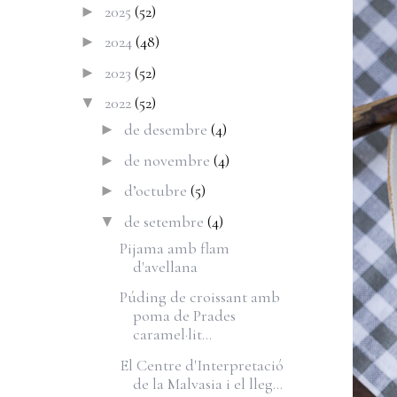
2025
(52)
►
2024
(48)
►
2023
(52)
►
2022
(52)
▼
de desembre
(4)
►
de novembre
(4)
►
d’octubre
(5)
►
de setembre
(4)
▼
Pijama amb flam
d'avellana
Púding de croissant amb
poma de Prades
caramel·lit...
El Centre d'Interpretació
de la Malvasia i el lleg...