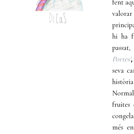
fent aq
valorar
princip
hi ha 
passat,
Portes'
seva ca
històri
Normalm
fruites
congela
més en