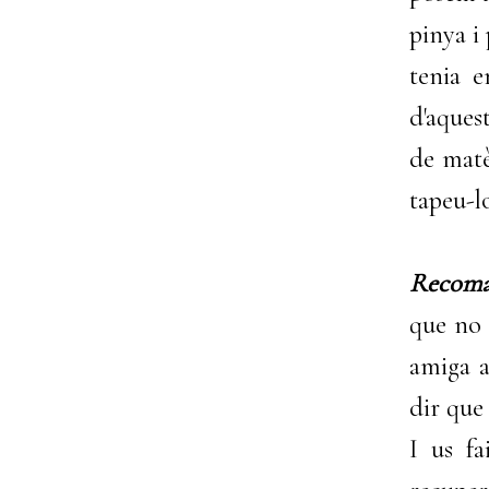
pinya i
tenia e
d'aques
de matè
tapeu-l
Recoman
que no 
amiga a
dir que
I us fa