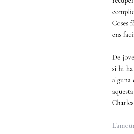
recupe
complic
Coses fà
ens faci
De jove
si hi h
alguna 
aquesta
Charles 
L'amour