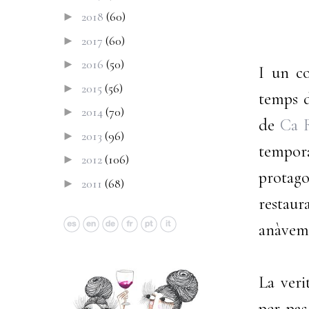
2018
(60)
►
2017
(60)
►
2016
(50)
►
I un co
2015
(56)
►
temps d
2014
(70)
►
de
Ca 
2013
(96)
►
tempor
2012
(106)
►
protago
2011
(68)
►
restaur
anàvem 
La veri
per pas