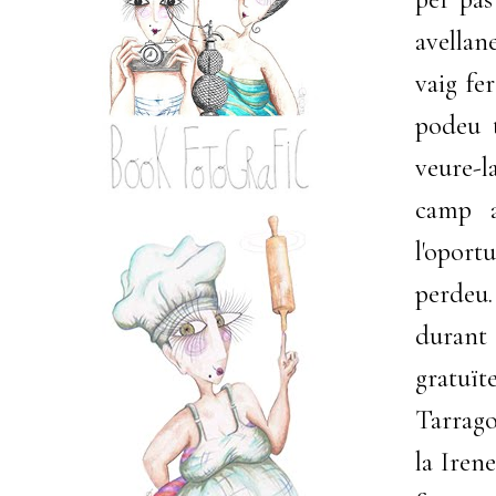
avellan
vaig fe
podeu t
veure-l
camp a
l'oport
perdeu
durant 
gratuï
Tarrago
la Irene