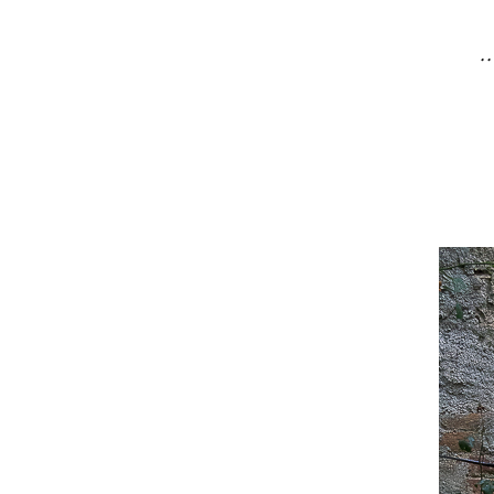
... C'
Une 
Une 