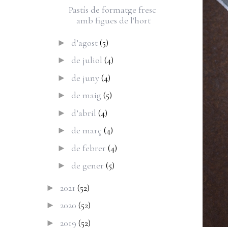
Pastís de formatge fresc
amb figues de l'hort
d’agost
(5)
►
de juliol
(4)
►
de juny
(4)
►
de maig
(5)
►
d’abril
(4)
►
de març
(4)
►
de febrer
(4)
►
de gener
(5)
►
2021
(52)
►
2020
(52)
►
2019
(52)
►