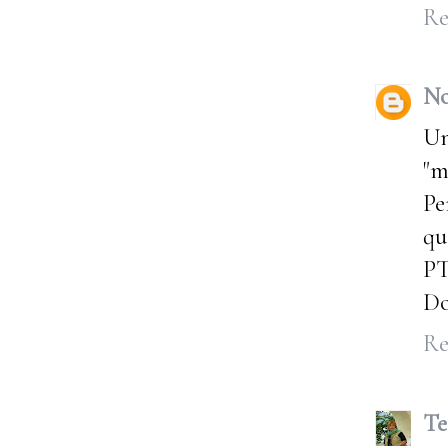
Re
No
Un
"m
Pe
qu
P
Do
Re
Te