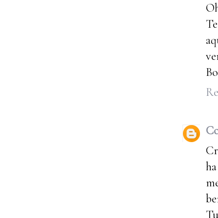
O
Te
aq
ve
Bo
Re
Co
Cr
ha
me
be
Tu