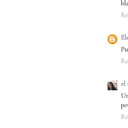
bl
Re
El
Pu
Re
el
Un
pe
Re