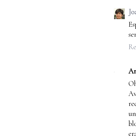
Jo
Es
se
Re
A
Oh
Av
re
un
bl
er