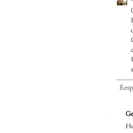
Res
Ge
Ho