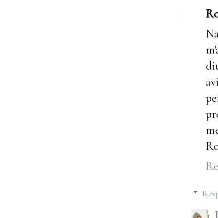
Ro
Na
m'
di
av
pe
pr
me
Ro
Re
Resp