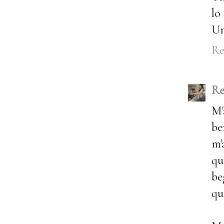
lo
Un
Re
Re
M'
be
m'
qu
be
qu