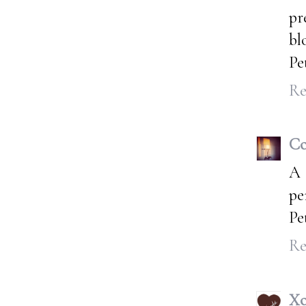
pr
bl
Pe
Re
Co
A 
pe
Pe
Re
Xo