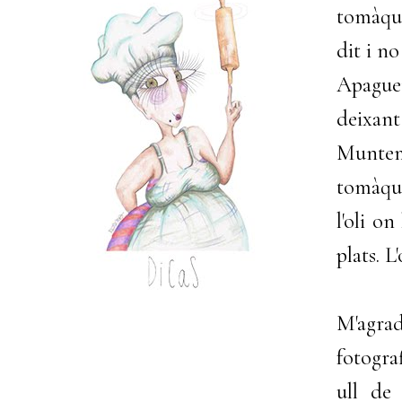
tomàque
dit i n
Apaguem
deixant
Muntem
tomàquet
l'oli o
plats. L
M'agra
fotograf
ull de