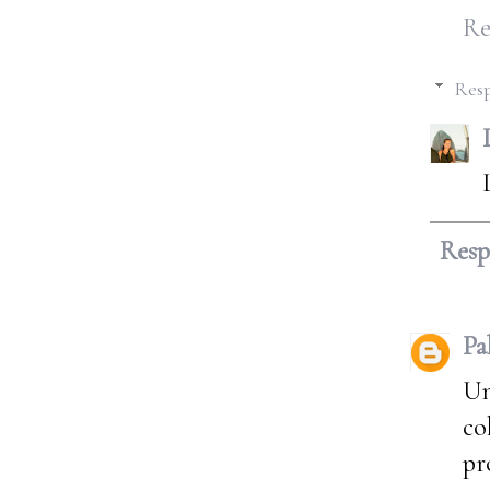
Re
Resp
Res
Pa
Un
co
pr