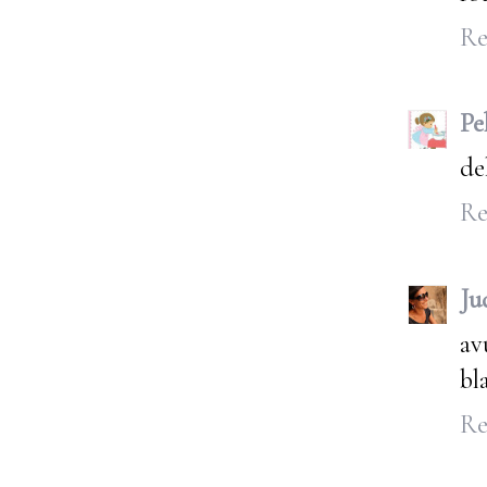
Re
Pe
de
Re
Ju
av
bl
Re