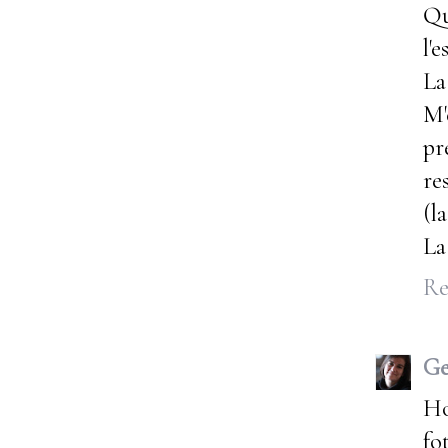
Qu
l'
La
M'
pr
re
(l
La
Re
Ge
Ho
fo