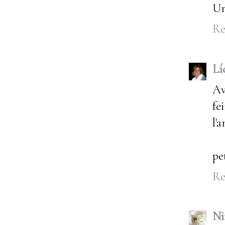
Un
Re
Lí
Av
fe
l'a
pe
Re
Ni