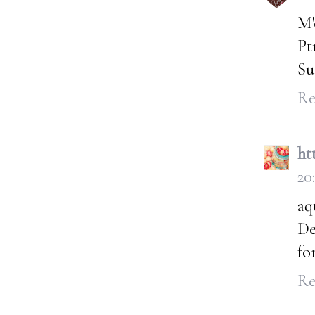
M'
Pt
Su
Re
ht
20
aq
De
fo
Re