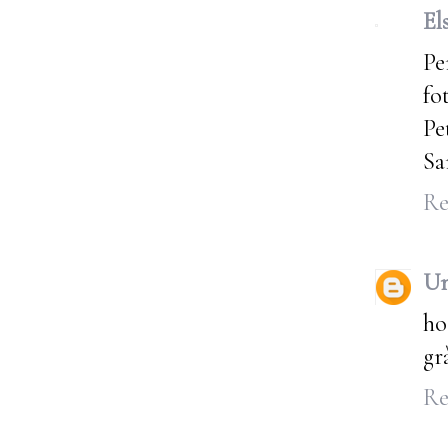
El
Pe
fo
Pe
Sa
Re
U
ho
gr
Re