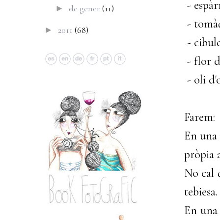
- espàr
de gener
(11)
►
- tomàq
2011
(68)
►
- cibul
- flor d
- oli d'
Farem:
En una 
pròpia 
No cal 
tebiesa.
En una 