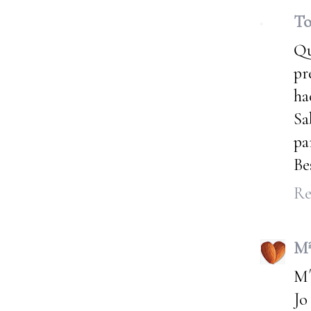
To
Qu
pr
ha
Sa
pa
Be
Re
Mª
M´
Jo