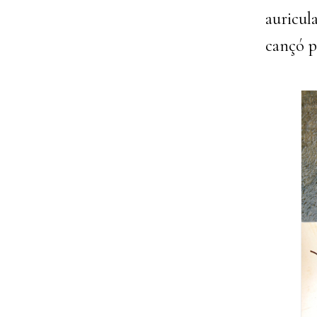
auricul
cançó p