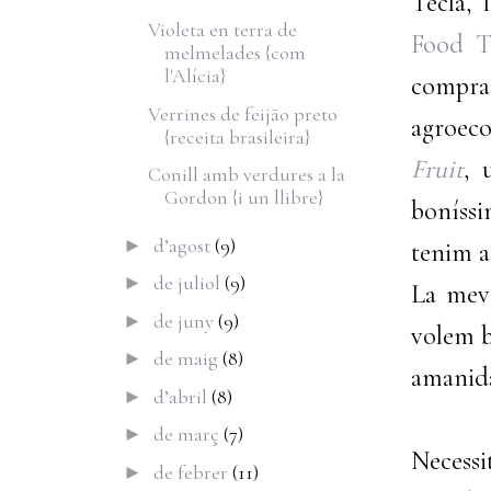
Tecla,
Violeta en terra de
Food T
melmelades {com
l'Alícia}
comprar
Verrines de feijão preto
agroeco
{receita brasileira}
Fruit
, 
Conill amb verdures a la
Gordon {i un llibre}
boníssi
d’agost
(9)
►
tenim a
de juliol
(9)
►
La meva
de juny
(9)
►
volem b
de maig
(8)
►
amanida
d’abril
(8)
►
de març
(7)
►
Necessi
de febrer
(11)
►