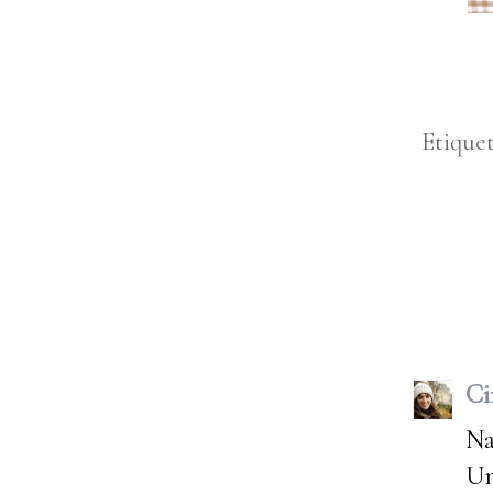
Etique
Ci
Na
Un