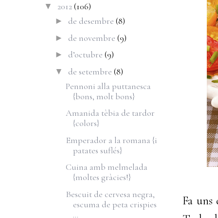
2012
(106)
▼
de desembre
(8)
►
de novembre
(9)
►
d’octubre
(9)
►
de setembre
(8)
▼
Pennoni alla puttanesca
{bons, molt bons}
Amanida tèbia de tardor
{colors}
Emperador a la romana {i
patates suflés}
Cuina amb melmelada
{moltes gràcies!}
Bescuit de cervesa negra,
Fa uns 
escuma de peta crispies
...