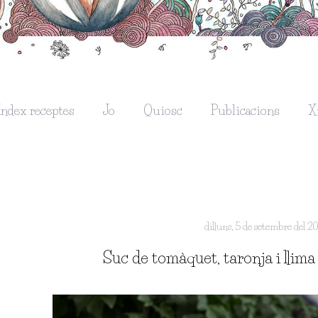
Índex receptes
Jo
Quiosc
Publicacions
X
dilluns, 5 de setembre del 2
Suc de tomàquet, taronja i llima 