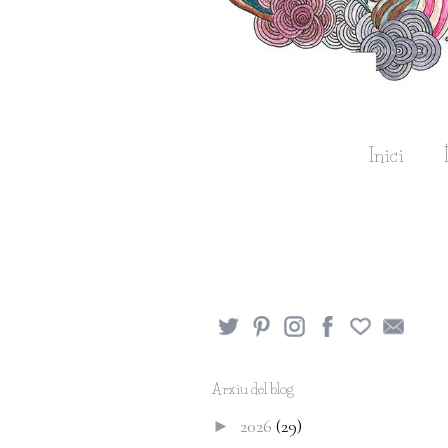
Inici
Arxiu del blog
2026
(29)
►