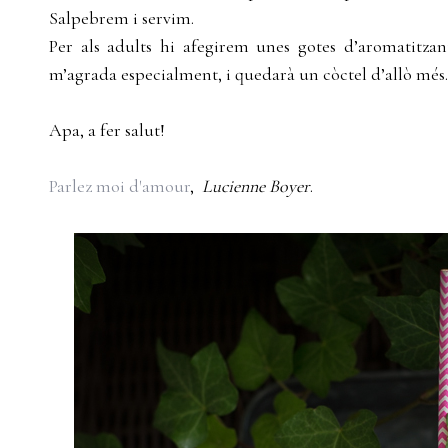
Salpebrem i servim.
Per als adults hi afegirem unes gotes d’aromatitz
m’agrada especialment, i quedarà un còctel d’allò més.
Apa, a fer salut!
Parlez moi d'amour
,
Lucienne Boyer
.