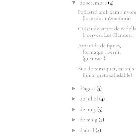
de setembre
(4)
▼
Pollastró amb xampinyon
{la tardor m'enamora}
Guisat de jarret de vedell
{i cervesa Les Clandes...
Amanida de figues,
formatge i pernil
{gustosa...}
Suc de tomàquet, taronja 
llima {dieta saludable}
d’agost
(3)
►
de juliol
(4)
►
de juny
(5)
►
de maig
(4)
►
d’abril
(4)
►