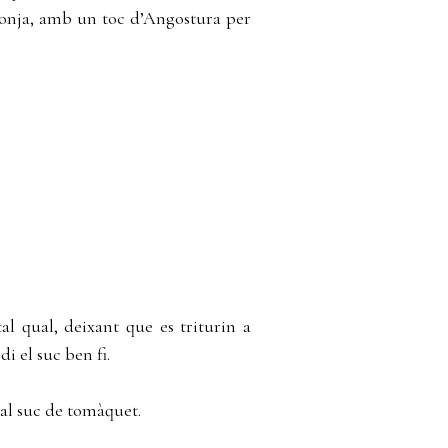
ronja, amb un toc d’Angostura per
l qual, deixant que es triturin a
 el suc ben fi.
 al suc de tomàquet.