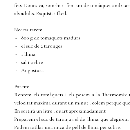
fets. Doncs va, som-hi i fem un de tomàquet amb ta
als adults. Exquisit i fàcil.
Necessitarem:
-
800 g de tomàquets madurs
-
el suc de 2 taronges
-
1 llima
-
sal i pebre
-
Angostura
Farem:
Rentem els tomàquets i els posem a la Thermomix ta
velocitat màxima durant un minut i colem perquè quedi
En sortirà un litre i quart aproximadament.
Preparem el suc de taronja i el de
llima, que afegirem
Podem ratllar una mica de pell de llima per sobre.