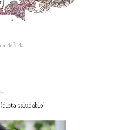
ips de Vida
016
{dieta saludable}