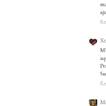
ma
aj
Re
Xo
M'
aq
Pt
Su
Re
Ma