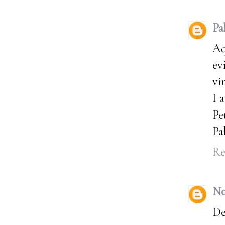
Pa
Aq
ev
vi
I 
Pe
Pa
Re
No
De