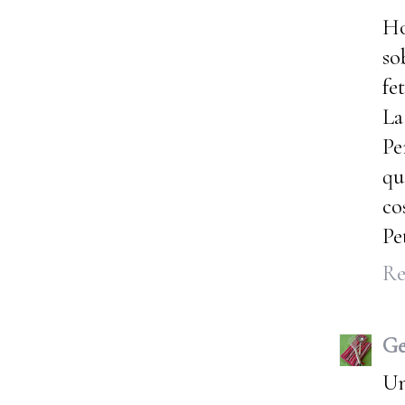
Ho
so
fe
La
Pe
qu
co
Pe
Re
G
Un