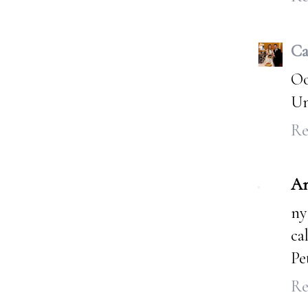
Ca
Oo
Un
Re
A
ny
ca
Pe
Re