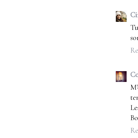
Ci
Tu
so
Re
Co
M'
te
Le
Bo
Re