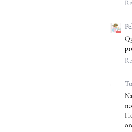
Re
Pe
Qu
pr
Re
To
Na
no
Ho
or