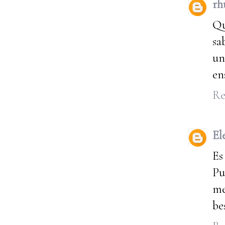
rh
Qu
sa
un
en
Re
El
Es
Pu
me
be