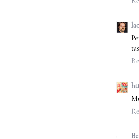
Re
la
Pe
ta
Re
ht
Mo
Re
Be