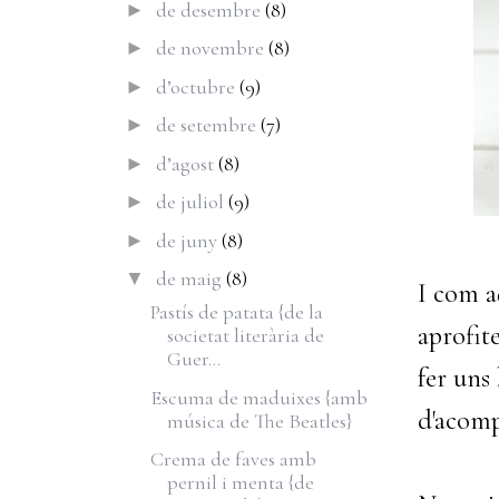
de desembre
(8)
►
de novembre
(8)
►
d’octubre
(9)
►
de setembre
(7)
►
d’agost
(8)
►
de juliol
(9)
►
de juny
(8)
►
de maig
(8)
▼
I com a
Pastís de patata {de la
aprofit
societat literària de
Guer...
fer uns
Escuma de maduixes {amb
d'acomp
música de The Beatles}
Crema de faves amb
pernil i menta {de