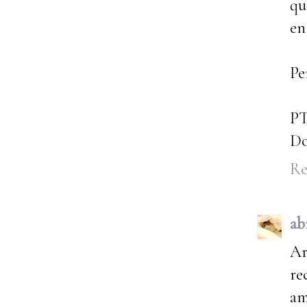
qu
en
Pe
P
Do
Re
ab
Ar
re
am