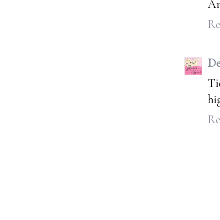
Am
Re
De
Ti
hi
Re