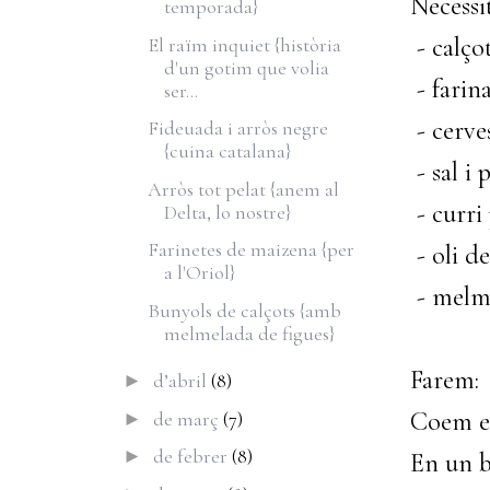
Necessi
temporada}
- calçot
El raïm inquiet {història
d'un gotim que volia
- farin
ser...
- cerve
Fideuada i arròs negre
{cuina catalana}
- sal i 
Arròs tot pelat {anem al
- curri
Delta, lo nostre}
Farinetes de maizena {per
- oli de
a l'Oriol}
- melme
Bunyols de calçots {amb
melmelada de figues}
Farem:
d’abril
(8)
►
Coem els
de març
(7)
►
de febrer
(8)
►
En un b