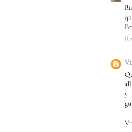
Bu
qu
Pe
Re
Vi
Qu
al
y 
gu
Vi