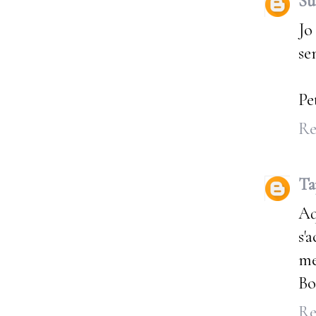
Su
Jo
se
Pe
Re
Ta
Aq
s'
me
Bo
Re