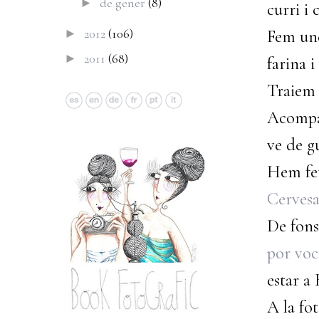
de gener
(8)
►
curri i
2012
(106)
Fem une
►
2011
(68)
►
farina 
Traiem 
Acompan
ve de g
Hem fet
Cerves
De fons
por voc
estar a 
A la fo