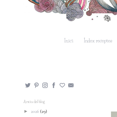
Inici
Índex receptes
Arxiu del blog
2026
(29)
►