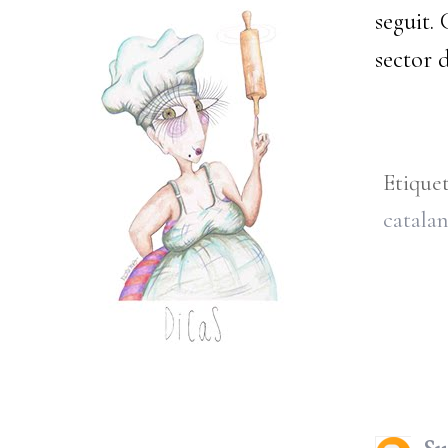
seguit.
sector d
Etique
catala