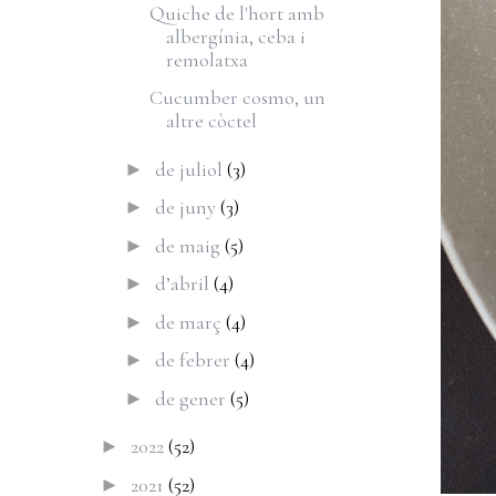
Quiche de l'hort amb
albergínia, ceba i
remolatxa
Cucumber cosmo, un
altre còctel
de juliol
(3)
►
de juny
(3)
►
de maig
(5)
►
d’abril
(4)
►
de març
(4)
►
de febrer
(4)
►
de gener
(5)
►
2022
(52)
►
2021
(52)
►