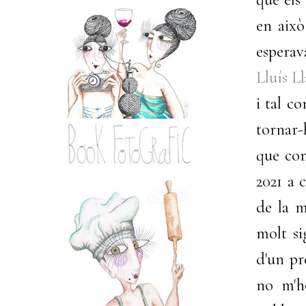
en això
esperava
Lluís L
i tal c
tornar-
que com
2021 a 
de la m
molt si
d'un pr
no m'ho