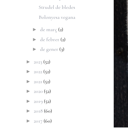
Strudel de bledes
Bolonyesa vegana
de març
(2)
►
de febrer
(2)
►
de gener
(3)
►
2023
(52)
►
2022
(52)
►
2021
(52)
►
2020
(52)
►
2019
(52)
►
2018
(60)
►
2017
(60)
►