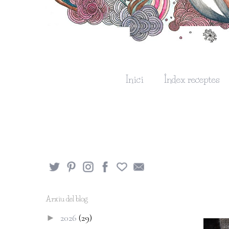
Inici
Índex receptes
Arxiu del blog
2026
(29)
►