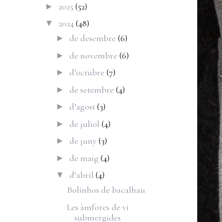
2025
(52)
►
2024
(48)
▼
de desembre
(6)
►
de novembre
(6)
►
d’octubre
(7)
►
de setembre
(4)
►
d’agost
(3)
►
de juliol
(4)
►
de juny
(3)
►
de maig
(4)
►
d’abril
(4)
▼
Bolinhos de bacalhau
Les àmfores de vi
submergides