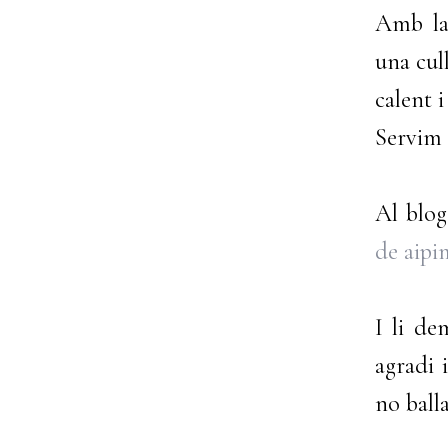
Amb la
una cul
calent 
Servim 
Al blog
de aipi
I li de
agradi 
no balla