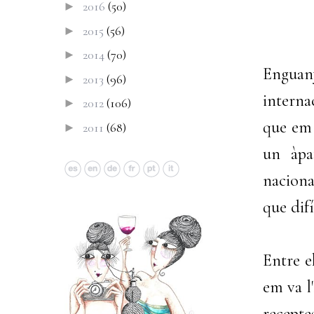
2016
(50)
►
2015
(56)
►
2014
(70)
►
Enguan
2013
(96)
►
interna
2012
(106)
►
que em 
2011
(68)
►
un àpa
naciona
que dif
Entre e
em va l
recepte