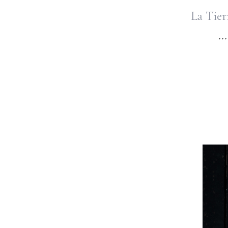
La Tier
... Co
Por l
Como
Como 