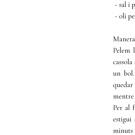
- sal i 
- oli pe
Manera 
Pelem l
cassola
un bol.
quedar
mentre 
Per al 
estigui
minuts i