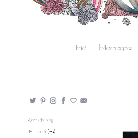
Inici
Índex receptes
Arxiu del blog
2026
(29)
►