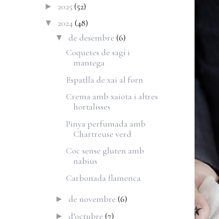
2025
(52)
►
2024
(48)
▼
de desembre
(6)
▼
Coquetes de sagí i
mantega
Espatlla de xai al forn
Crema amb xaiota i altres
hortalisses
Pinya perfumada amb
Chartreuse verd
Coc sense gluten amb
nabius
Carbonada flamenca
de novembre
(6)
►
d’octubre
(7)
►