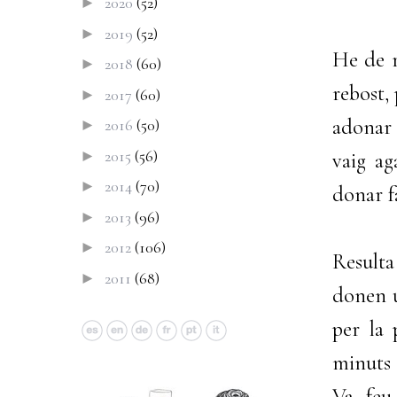
2020
(52)
►
2019
(52)
►
He de r
2018
(60)
►
rebost,
2017
(60)
►
adonar 
2016
(50)
►
2015
(56)
►
vaig ag
2014
(70)
►
donar fa
2013
(96)
►
2012
(106)
►
Resulta
2011
(68)
►
donen u
per la
minuts 
Va, feu