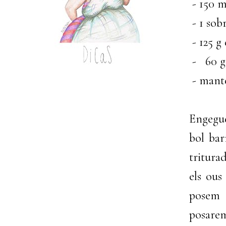
- 150 ml
- 1 sobr
- 125 g
- 60 g 
- mant
Engegue
bol bar
tritura
els ous
posem 
posarem