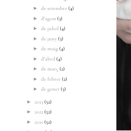
de setembre
(4)
►
d’agost
(3)
►
de juliol
(4)
►
de juny
(3)
►
de maig
(4)
►
d’abril
(4)
►
de març
(2)
►
de febrer
(2)
►
de gener
(3)
►
2023
(52)
►
2022
(52)
►
2021
(52)
►