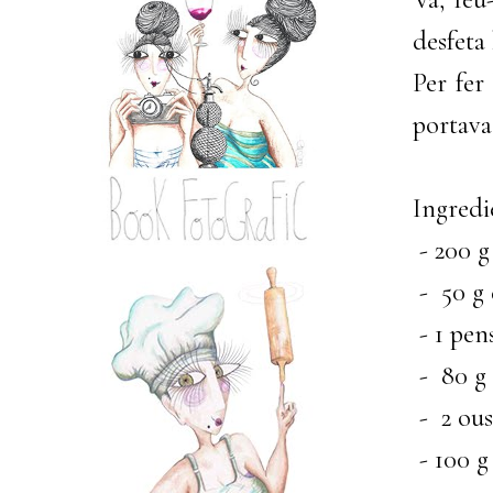
desfeta
Per fer 
portava
Ingredi
- 200 g
- 50 g 
- 1 pen
- 80 g 
- 2 ous
- 100 g