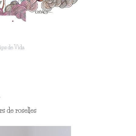
ips de Vida
5
s de roselles