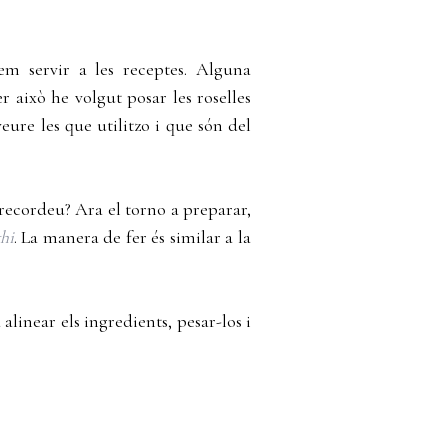
em servir a les receptes. Alguna
 això he volgut posar les roselles
eure les que utilitzo i que són del
 recordeu? Ara el torno a preparar,
hi
. La manera de fer és similar a la
alinear els ingredients, pesar-los i