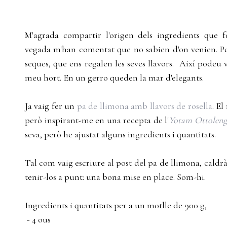
M'agrada compartir l'origen dels ingredients que f
vegada m'han comentat que no sabien d'on venien. Per
seques, que ens regalen les seves llavors. Així podeu v
meu hort. En un gerro queden la mar d'elegants.
Ja vaig fer un
pa de llimona amb llavors de rosella
. El
però inspirant-me en una recepta de l'
Yotam Ottoleng
seva, però he ajustat alguns ingredients i quantitats.
Tal com vaig escriure al post del pa de llimona, caldrà 
tenir-los a punt: una bona mise en place. Som-hi.
Ingredients i quantitats per a un motlle de 900 g,
- 4 ous