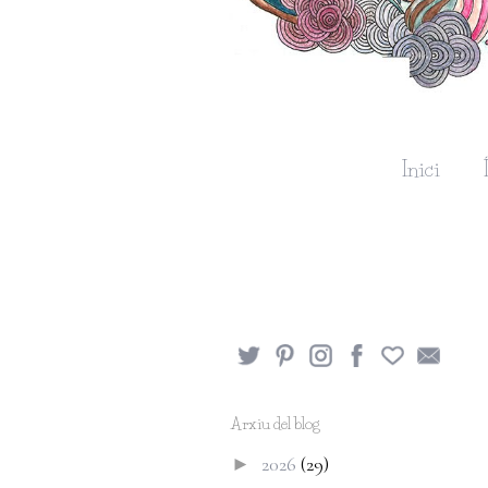
Inici
Arxiu del blog
2026
(29)
►