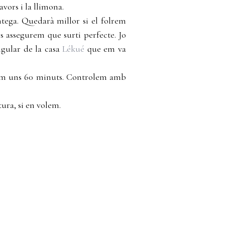
vors i la llimona.
ega. Quedarà millor si el folrem
 assegurem que surti perfecte. Jo
ngular de la casa
Lékué
que em va
ixem uns 60 minuts. Controlem amb
ura, si en volem.