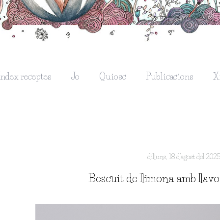
Índex receptes
Jo
Quiosc
Publicacions
X
dilluns, 18 d’agost del 202
Bescuit de llimona amb llavor