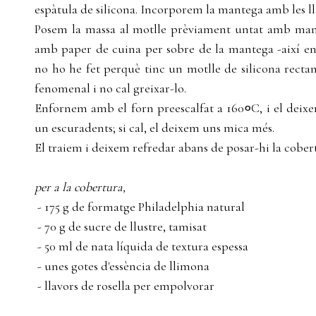
espàtula de silicona. Incorporem la mantega amb les lla
Posem la massa al motlle prèviament untat amb mant
amb paper de cuina per sobre de la mantega -així ens
no ho he fet perquè tinc un motlle de silicona recta
fenomenal i no cal greixar-lo.
Enfornem amb el forn preescalfat a 160𑇑C, i el de
un escuradents; si cal, el deixem uns mica més.
El traiem i deixem refredar abans de posar-hi la cobert
per a la cobertura,
- 175 g de formatge Philadelphia natural
- 70 g de sucre de llustre, tamisat
- 50 ml de nata líquida de textura espessa
- unes gotes d'essència de llimona
- llavors de rosella per empolvorar