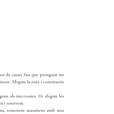
obot de cuina fins que prenguin un
inuts. Afegim la nata i continuem
gons als microones. Hi afegim les
em i reservem.
els ous, remenem suaument amb una