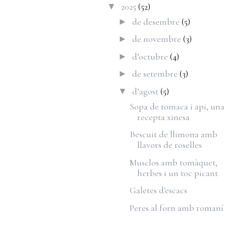
2025
(52)
▼
de desembre
(5)
►
de novembre
(3)
►
d’octubre
(4)
►
de setembre
(3)
►
d’agost
(5)
▼
Sopa de tomaca i api, una
recepta xinesa
Bescuit de llimona amb
llavors de roselles
Musclos amb tomàquet,
herbes i un toc picant
Galetes d'escacs
Peres al forn amb romaní