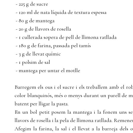
- 225 g de sucre
- 120 ml de nata líquida de textura espessa
- 80 g de mantega
- 20 g de llavors de rosella
- 1 cullerada sopera de pell de llimona ratllada
- 180 g de farina, passada pel tamís
- 3 g de llevat químic
- 1 polsim de sal
- mantega per untar el motlle
Barregem els ous i el sucre i els treballem amb el r
color blanquinós, més o menys durant un parell de m
batent per lligar la pasta.
En un bol petit posem la mantega i la fonem uns se
llavors de rosella i la pela de llimona ratllada. Remen
Afegim la farina, la sal i el llevat a la barreja d