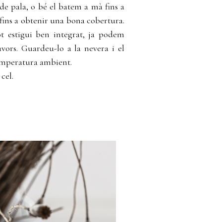
de pala, o bé el batem a mà fins a
fins a obtenir una bona cobertura.
ot estigui ben integrat, ja podem
vors. Guardeu-lo a la nevera i el
 temperatura ambient.
 cel.