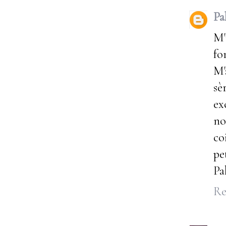
Pa
M'
fo
M'
sè
ex
no
co
pe
Pa
Re