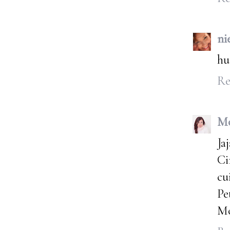
ni
hu
Re
Mó
Ja
Ci
cu
Pe
Mó