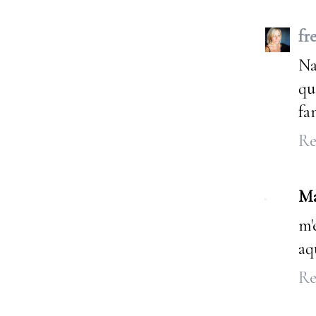
fr
Na
qu
fa
Re
Ma
m'
aq
Re