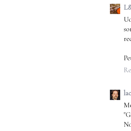
L
Uo
so
re
Pe
Re
la
Mo
"G
No