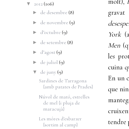
molt),
2012
(106)
▼
grava
de desembre
(8)
►
de novembre
(9)
desespe
►
d’octubre
(9)
►
York
(a
de setembre
(8)
►
Men
(q
d’agost
(9)
►
les pro
de juliol
(9)
►
cuina q
de juny
(9)
▼
En un ca
Sardines de Tarragona
{amb patates de Prades}
que ning
Núvol de mató, estrelles
mantega
de mel {i pluja de
maracujà}
cruixen
Les móres d'esbarzer
tendre 
{sortim al camp}