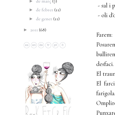
de març
(7)
►
- sal i 
de febrer
(11)
►
- oli d'
de gener
(11)
►
2011
(68)
►
Farem:
Posarem
bullire
desfaci.
El trau
El farc
farigola
Omplir
Punxare