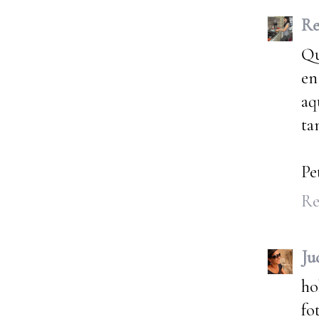
Re
Qu
en
aq
ta
Pe
Re
Ju
ho
fo