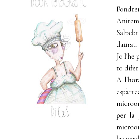
Fondrem
Anirem 
Salpebr
daurat.
Jo l'he
to difer
A l'hor
espàrre
microon
per la 
microon
les ver