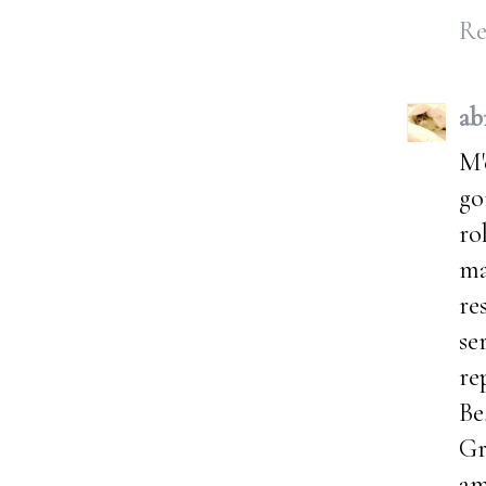
Re
ab
M'
go
ro
ma
re
se
re
Be
Gr
am