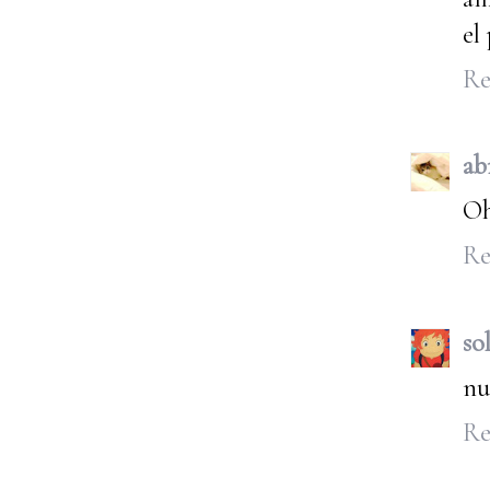
el 
Re
ab
Oh
Re
so
nu
Re