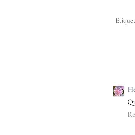
Etique
He
Qu
Re