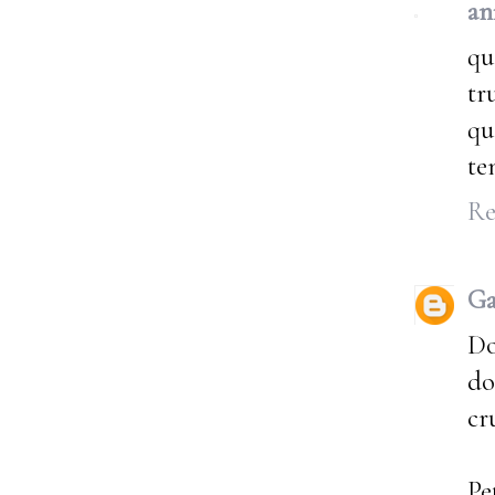
an
qu
tr
qu
te
Re
Ga
Do
do
cr
Pe