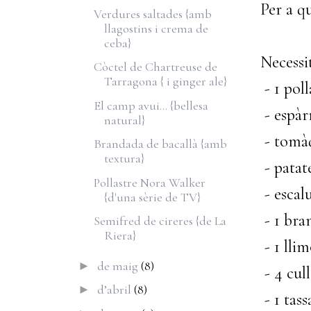
Per a q
Verdures saltades {amb
llagostins i crema de
ceba}
Necessi
Còctel de Chartreuse de
Tarragona { i ginger ale}
- 1 poll
El camp avui... {bellesa
- espàr
natural}
- tomàq
Brandada de bacallà {amb
textura}
- patate
Pollastre Nora Walker
- escal
{d'una sèrie de TV}
- 1 bra
Semifred de cireres {de La
Riera}
- 1 lli
de maig
(8)
►
- 4 cul
d’abril
(8)
►
- 1 tass