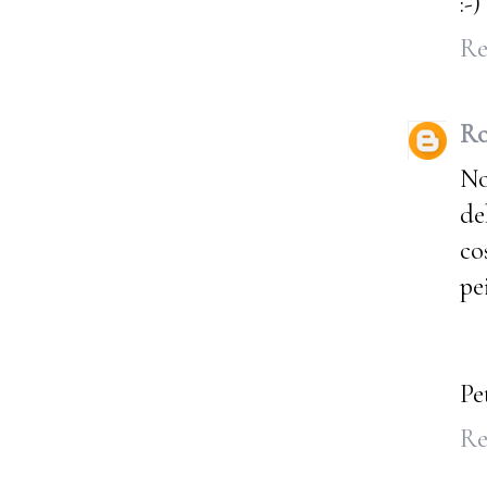
:-
Re
Ro
No
de
co
pe
Pe
Re