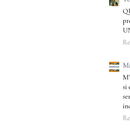
Q
pr
U
Re
Ma
M'
si
se
in
Re