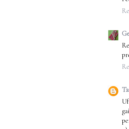
Re
G
Re
pr
Re
Ta
Uf
ga
pe