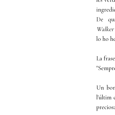
ingredi
De qua
Walker
lo ho h
La frase
"Sempre 
Un bon 
l'últim
precios