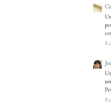
Cr
Un
po
co
Re
Jo
Un
un
Pe
Re