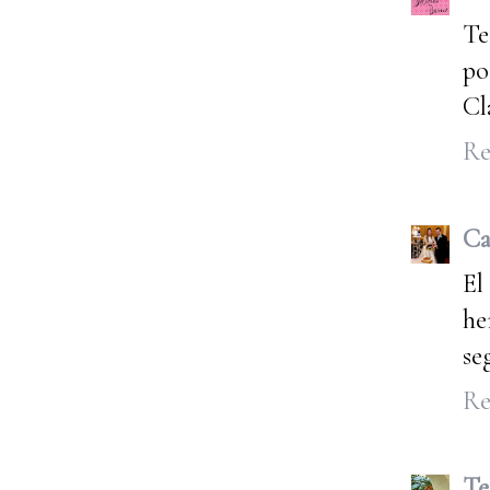
Te
po
Cl
Re
Ca
El
he
se
Re
Te