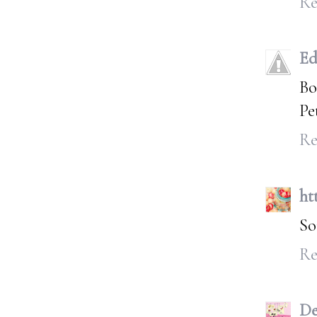
Re
Ed
Bo
Pe
Re
ht
So
Re
De