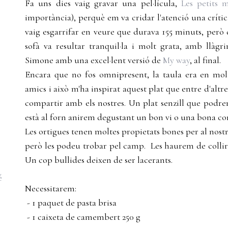
Fa uns dies vaig gravar una pel·lícula,
Les petits 
importància), perquè em va cridar l'atenció una críti
vaig esgarrifar en veure que durava 155 minuts, però 
sofà va resultar tranquil·la i molt grata, amb llàgr
Simone amb una excel·lent versió de
My way
, al final.
Encara que no fos omnipresent, la taula era en molt
amics i això m'ha inspirat aquest plat que entre d'alt
compartir amb els nostres. Un plat senzill que podr
està al forn anirem degustant un bon vi o una bona co
Les ortigues tenen moltes propietats bones per al nostr
però les podeu trobar pel camp. Les haurem de collir
Un cop bullides deixen de ser lacerants.
é
Necessitarem:
- 1 paquet de pasta brisa
- 1 caixeta de camembert 250 g