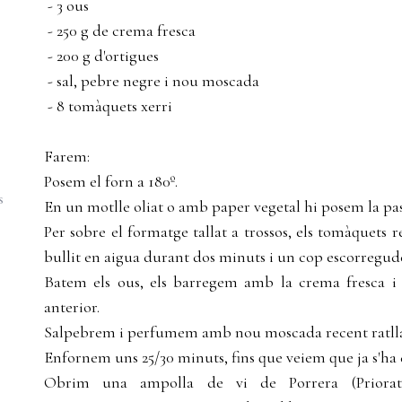
- 3 ous
- 250 g de crema fresca
- 200 g d'ortigues
- sal, pebre negre i nou moscada
- 8 tomàquets xerri
Farem:
Posem el forn a 180º.
s
En un motlle oliat o amb paper vegetal hi posem la pas
Per sobre el formatge tallat a trossos, els tomàquets r
bullit en aigua durant dos minuts i un cop escorregude
Batem els ous, els barregem amb la crema fresca i
anterior.
Salpebrem i perfumem amb nou moscada recent ratll
Enfornem uns 25/30 minuts, fins que veiem que ja s'ha d
Obrim una ampolla de vi de Porrera (Priora