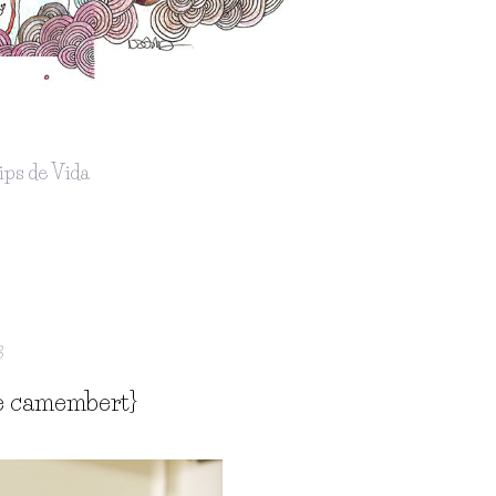
ips de Vida
3
ge camembert}