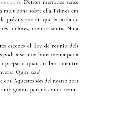
mouchoirs
(Petites mentides sense
ca molt bona sobre ella. Primer em
després us puc dir que la tarda de
imes incloses, mentre sentia Nina
es escenes el lloc de reunió dels
res podria ser una bona menja per a
em preparar quan arribin i mentre
nversa. Quin luxe!
e cos. Aquestes són del nostre hort
 amb guants perquè són urticants.