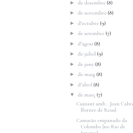
de desembre
(8)
►
de novembre
(8)
►
d’octubre
(9)
►
de setembre
(7)
►
d’agost
(8)
►
de juliol
(9)
►
de juny
(8)
►
de maig
(8)
►
d’abril
(8)
►
de març
(7)
▼
Cuinant amb... Joan Cabr
{forner de Reus}
Camarão empanado da
Colombo {no Rio de
Janeiro}