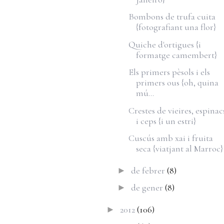
Bombons de trufa cuita
{fotografiant una flor}
Quiche d'ortigues {i
formatge camembert}
Els primers pèsols i els
primers ous {oh, quina
mú...
Crestes de vieires, espinac
i ceps {i un estri}
Cuscús amb xai i fruita
seca {viatjant al Marroc}
de febrer
(8)
►
de gener
(8)
►
2012
(106)
►