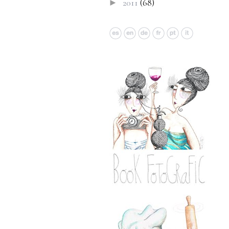
2011
(68)
►