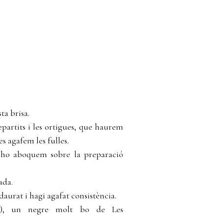
ta brisa.
epartits i les ortigues, que haurem
s agafem les fulles.
 ho aboquem sobre la preparació
ada.
aurat i hagi agafat consistència.
t), un negre molt bo de Les