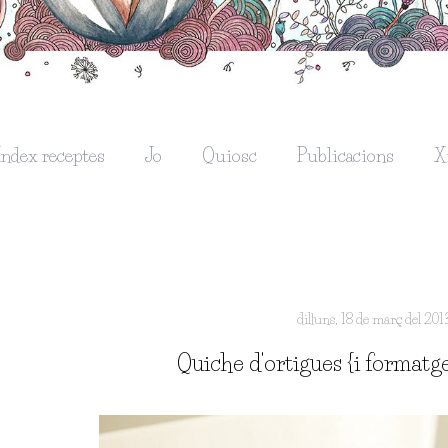
Índex receptes
Jo
Quiosc
Publicacions
X
dilluns, 18 de març del 201
Quiche d'ortigues {i format