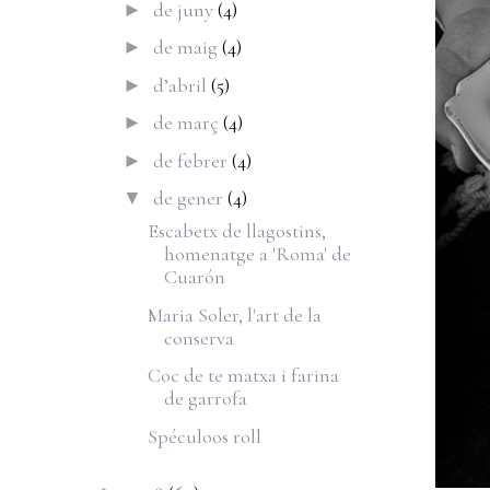
de juny
(4)
►
de maig
(4)
►
d’abril
(5)
►
de març
(4)
►
de febrer
(4)
►
de gener
(4)
▼
Escabetx de llagostins,
homenatge a 'Roma' de
Cuarón
Maria Soler, l'art de la
conserva
Coc de te matxa i farina
de garrofa
Spéculoos roll