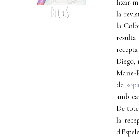
fixar-m
la revi
la Colò
resulta
recepta
Diego, 
Marie-P
de
sop
amb cam
De tote
la rece
d'Espel