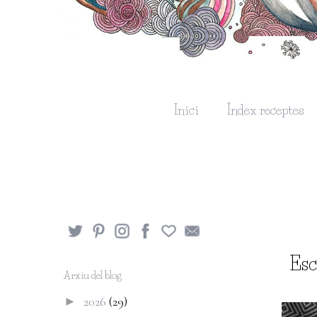
Inici
Índex receptes
Esc
Arxiu del blog
2026
(29)
►