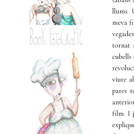
llums. 
meva fi
vegades
tornat 
cubells 
revoluc
viure a
pares t
anterio
film. I
expliqu