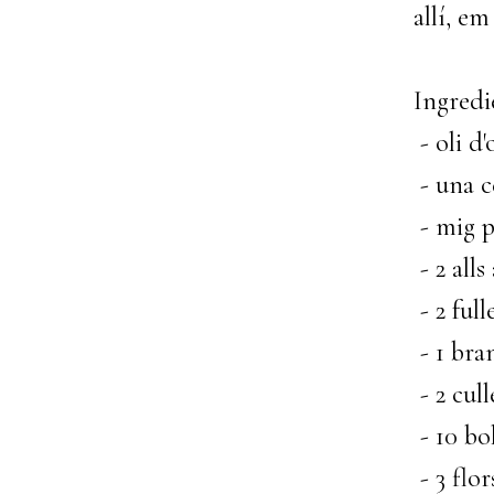
allí, e
Ingredi
- oli d'
- una c
- mig p
- 2 alls
- 2 full
- 1 bra
- 2 cull
- 10 bo
- 3 flor