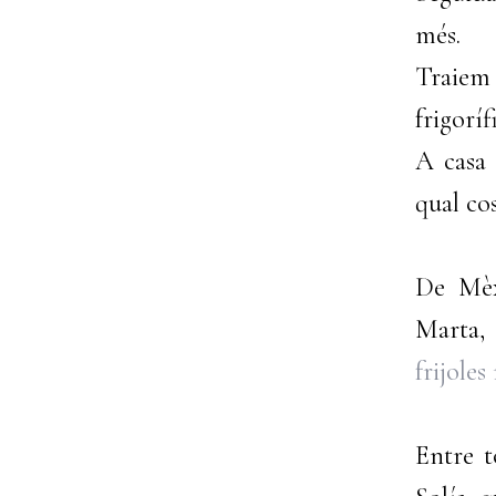
més.
Traiem
frigoríf
A casa 
qual co
De Mèx
Marta,
frijoles
Entre t