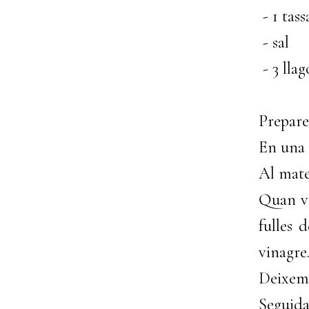
- 1 tass
- sal
- 3 lla
Prepare
En una 
Al mate
Quan ve
fulles d
vinagre
Deixem 
Seguida