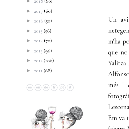
2018
(60)
►
2017
(60)
►
Un avi
2016
(50)
►
netegen
2015
(56)
►
m'ha po
2014
(70)
►
2013
(96)
►
que no 
2012
(106)
►
Yalitza
2011
(68)
►
Alfonso
més. I 
fotogrà
L'escen
Em va i
(abans 