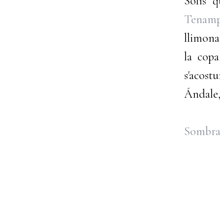
Solís 
Tenam
llimona
la copa
s'acos
Ándale,
Sombra
...Y s
azul 
vive
sin