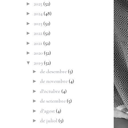
2025
(52)
►
2024
(48)
►
2023
(52)
►
2022
(52)
►
2021
(52)
►
2020
(52)
►
2019
(52)
▼
de desembre
(5)
►
de novembre
(4)
►
d’octubre
(4)
►
de setembre
(5)
►
d’agost
(4)
►
de juliol
(5)
►