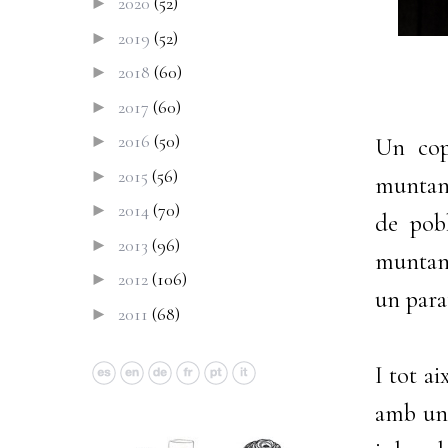
2020
(52)
►
2019
(52)
►
2018
(60)
►
2017
(60)
►
2016
(50)
►
Un cop
2015
(56)
►
muntany
2014
(70)
►
de pob
2013
(96)
►
muntany
2012
(106)
►
un para
2011
(68)
►
I tot a
amb un 