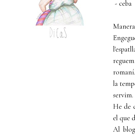
- ceba
Manera 
Engegue
l'espatl
reguem,
romaní.
la temp
servim.
He de d
el que 
Al blo