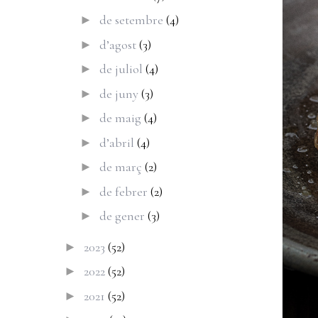
de setembre
(4)
►
d’agost
(3)
►
de juliol
(4)
►
de juny
(3)
►
de maig
(4)
►
d’abril
(4)
►
de març
(2)
►
de febrer
(2)
►
de gener
(3)
►
2023
(52)
►
2022
(52)
►
2021
(52)
►