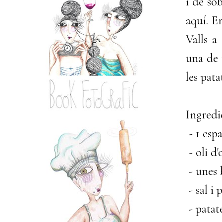
i de so
aquí. E
Valls a
una de 
les pata
Ingredi
- 1 espa
- oli d'
- unes 
- sal i 
- patat