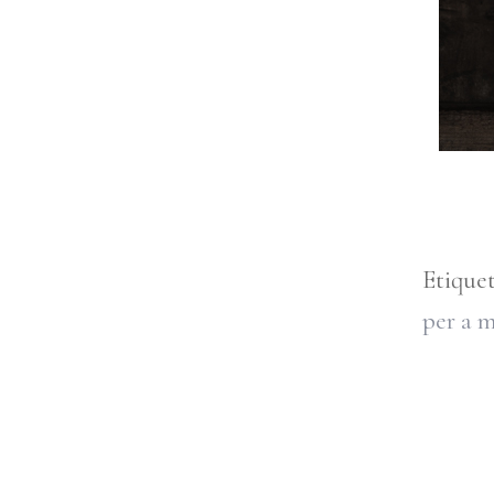
Etique
per a 