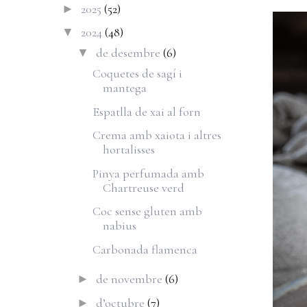
2025
(52)
►
2024
(48)
▼
de desembre
(6)
▼
Coquetes de sagí i
mantega
Espatlla de xai al forn
Crema amb xaiota i altres
hortalisses
Pinya perfumada amb
Chartreuse verd
Coc sense gluten amb
nabius
Carbonada flamenca
de novembre
(6)
►
d’octubre
(7)
►