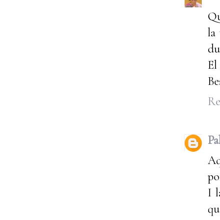
Qu
la
du
El
Be
Re
Pa
Aq
po
I 
qu