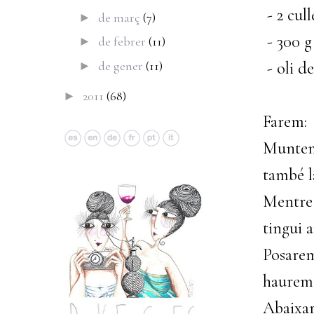
- 2 cul
de març
(7)
►
- 300 g
de febrer
(11)
►
de gener
(11)
- oli de
►
2011
(68)
►
Farem:
Muntem 
també l
Mentre 
tingui 
Posarem
haurem
Abaixar