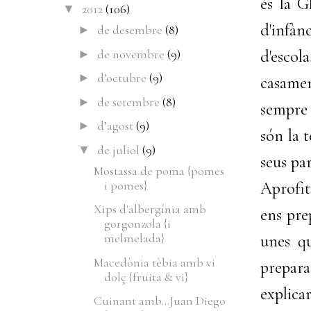
és la G
2012
(106)
▼
d'infàn
de desembre
(8)
►
de novembre
(9)
d'escol
►
d’octubre
(9)
►
casamen
de setembre
(8)
►
sempre 
d’agost
(9)
►
són la t
de juliol
(9)
▼
seus pa
Mostassa de poma {pomes
i pomes}
Aprofit
Xips d'albergínia amb
ens pre
gorgonzola {i
melmelada}
unes q
Macedònia tèbia amb vi
prepar
dolç {fruita & vi}
explic
Cuinant amb...Juan Diego