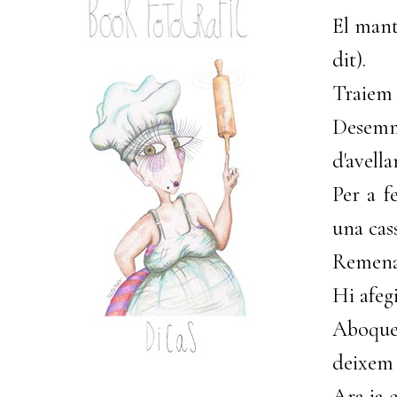
El mant
dit).
Traiem 
Desemm
d'avella
Per a f
una cas
Remenar
Hi afeg
Aboque
deixem 
Ara ja 