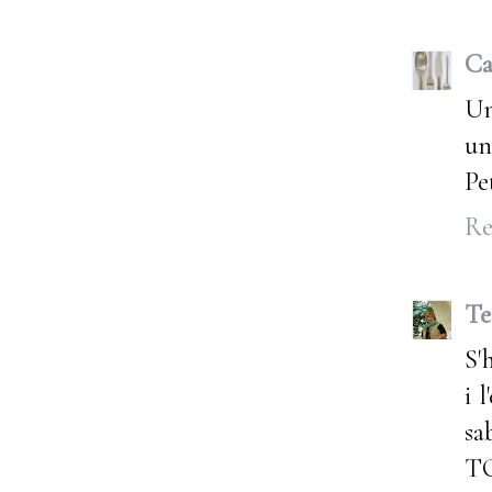
Ca
Un
un
Pe
Re
Te
S'
i 
sa
TO