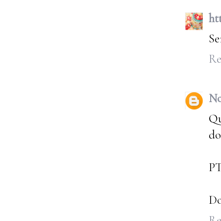
ht
Se
Re
No
Qu
do
PT
Do
Re