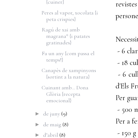
{cuiner}
reviste
Peres al vapor, xocolata {i
persone
peta crispies}
Ragú de xai amb
magrana* {i patates
Necessi
gratinades}
- 6 clar
Fa un any {com passa el
temps!}
- 18 cul
Canapès de xampinyons
- 6 cul
{sortint a la natura}
d'Els F
Cuinant amb... Dona
Glòria {recepta
Per gua
emocional}
- 500 
de juny
(9)
►
Per a fe
de maig
(8)
►
- 150 g
d’abril
(8)
►