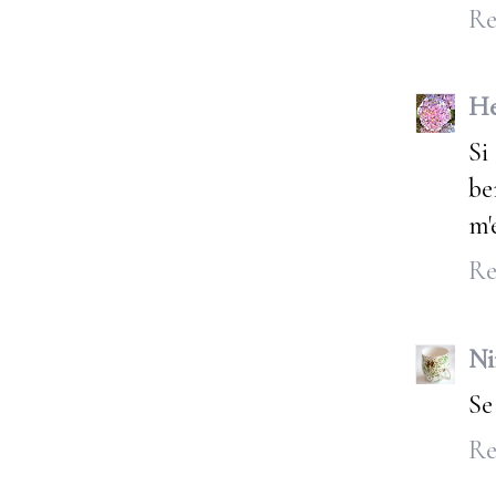
Re
He
Si
be
m'
Re
Ni
Se
Re