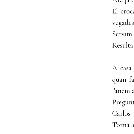
El croc
vegades
Servim 
Resulta
A casa 
quan f
l'anem a
Pregunt
Carlos.
Torna av