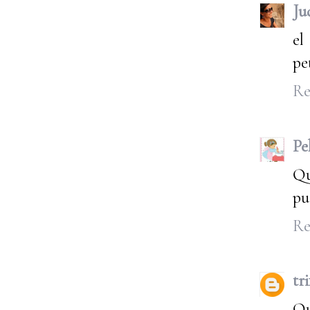
Ju
el
pe
Re
Pe
Qu
pu
Re
tr
Qu