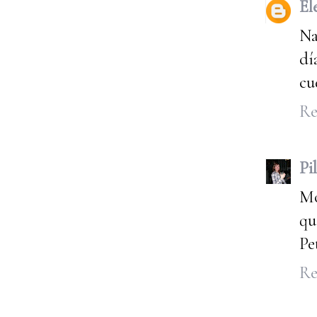
El
Na
dí
cu
Re
Pil
Mo
qu
Pe
Re