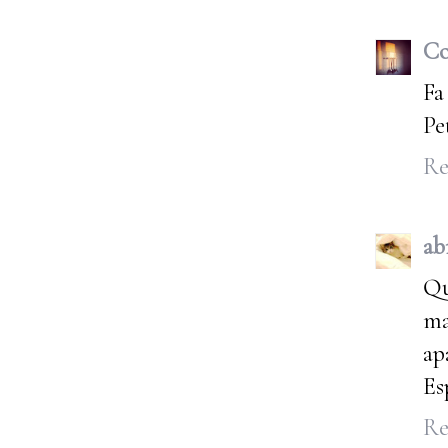
Co
Fa
Pe
Re
ab
Qu
ma
ap
Es
Re