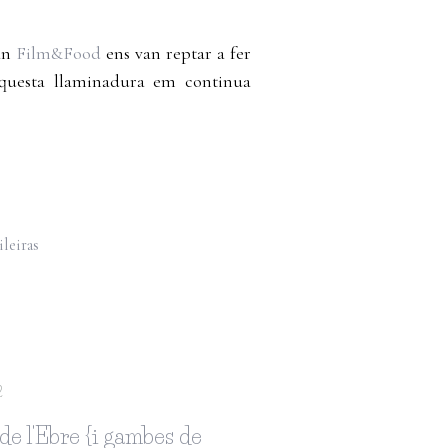
uan
Film&Food
ens van reptar a fer
 aquesta llaminadura em continua
ileiras
2
de l'Ebre {i gambes de