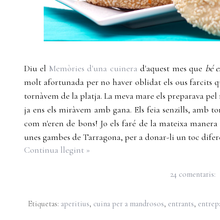
Diu el
Memòries d'una cuinera
d'aquest mes que
bé e
molt afortunada per no haver oblidat els ous farcits q
tornàvem de la platja. La meva mare els preparava pel 
ja ens els miràvem amb gana. Els feia senzills, amb ton
com n'eren de bons! Jo els faré de la mateixa manera
unes gambes de Tarragona, per a donar-li un toc difer
Continua llegint »
24 comentaris:
Etiquetas:
aperitius
,
cuina per a mandrosos
,
entrants
,
entrep