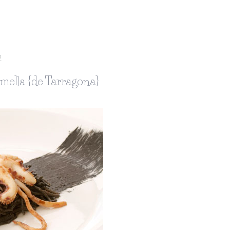
2
mella {de Tarragona}