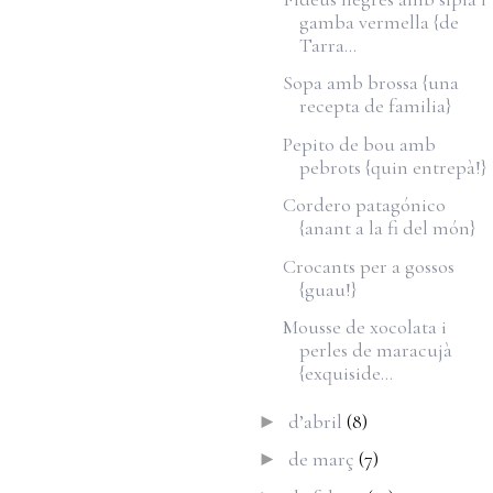
gamba vermella {de
Tarra...
Sopa amb brossa {una
recepta de familia}
Pepito de bou amb
pebrots {quin entrepà!}
Cordero patagónico
{anant a la fi del món}
Crocants per a gossos
{guau!}
Mousse de xocolata i
perles de maracujà
{exquiside...
d’abril
(8)
►
de març
(7)
►