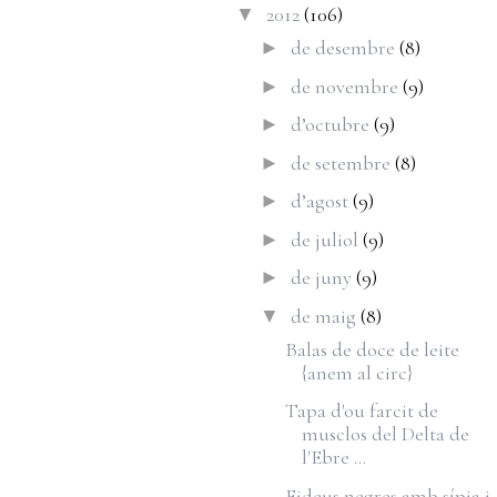
2012
(106)
▼
de desembre
(8)
►
de novembre
(9)
►
d’octubre
(9)
►
de setembre
(8)
►
d’agost
(9)
►
de juliol
(9)
►
de juny
(9)
►
de maig
(8)
▼
Balas de doce de leite
{anem al circ}
Tapa d'ou farcit de
musclos del Delta de
l'Ebre ...
Fideus negres amb sípia i