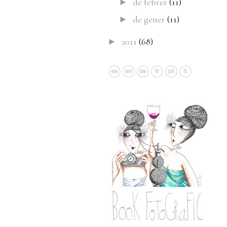
de febrer
(11)
►
de gener
(11)
►
2011
(68)
►