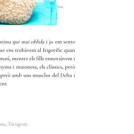
stima qui mai oblida
i jo em sento
ue ens trobàvem al frigorífic quan
matí, mentre els fills esmorzàvem i
yina i maionesa, els clàssics, però
 però amb uns musclos del Delta i
ent.
ans
,
Tarragona