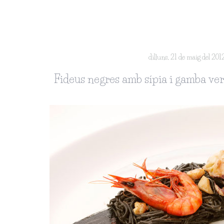
dilluns, 21 de maig del 201
Fideus negres amb sípia i gamba ver