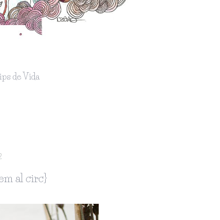
ips de Vida
2
em al circ}