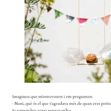
Imagineu que m'entrevisten i em pregunten:
- Nani, què és el que t'agradava més de quan eres petit
Jo respondria sense pensar-m'ho: