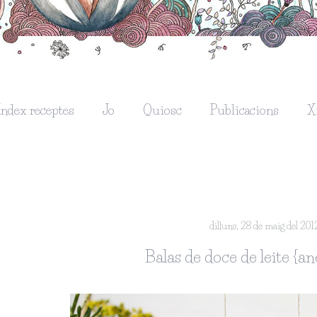
Índex receptes
Jo
Quiosc
Publicacions
X
dilluns, 28 de maig del 201
Balas de doce de leite {an