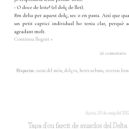
- O doce de leite! (el dolç de llet).
Em delia per aquest dolç, sec o en pasta. Així que q
un petit caprici individual ho tenia clar, perquè
agradant molt.
Continua llegint »
26 comentaris:
Etiquetas:
cuina del món
,
dolços
,
horts urbans
,
receitas bras
dijous, 24 de maig del 201
Tapa d'ou farcit de musclos del Delta 