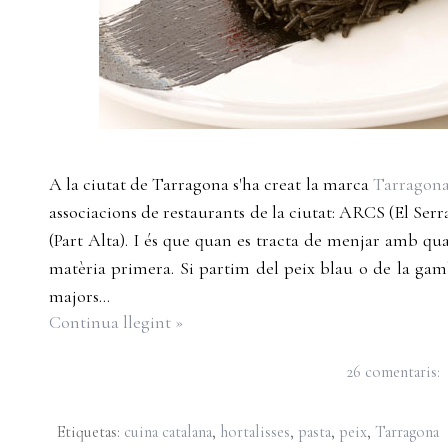
A la ciutat de Tarragona s'ha creat la marca
Tarragon
associacions de restaurants de la ciutat: ARCS (El Ser
(Part Alta). I és que quan es tracta de menjar amb q
matèria primera. Si partim del peix blau o de la g
majors...
Continua llegint »
26 comentaris:
Etiquetas:
cuina catalana
,
hortalisses
,
pasta
,
peix
,
Tarragona