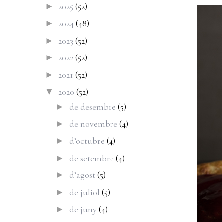
2025
(52)
►
2024
(48)
►
2023
(52)
►
2022
(52)
►
2021
(52)
►
2020
(52)
▼
de desembre
(5)
►
de novembre
(4)
►
d’octubre
(4)
►
de setembre
(4)
►
d’agost
(5)
►
de juliol
(5)
►
de juny
(4)
►