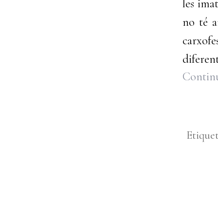
les imat
no té a
carxofe
diferent
Continu
Etique