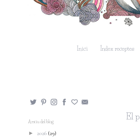
Inici
Índex receptes
El p
Arxiu del blog
2026
(29)
►