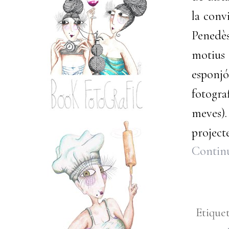
la conv
Penedè
motius 
esponjó
fotogra
meves). 
projecte
Continu
Etique