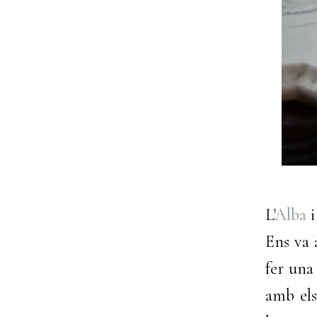
L'
Alba
i
Ens va 
fer una
amb els