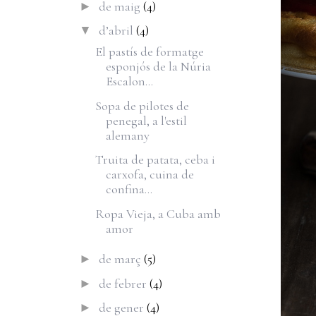
de maig
(4)
►
d’abril
(4)
▼
El pastís de formatge
esponjós de la Núria
Escalon...
Sopa de pilotes de
penegal, a l'estil
alemany
Truita de patata, ceba i
carxofa, cuina de
confina...
Ropa Vieja, a Cuba amb
amor
de març
(5)
►
de febrer
(4)
►
de gener
(4)
►