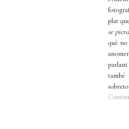
fotogra
plat qu
se pier
què no 
anomene
parlant
també 
sobretot
Continu