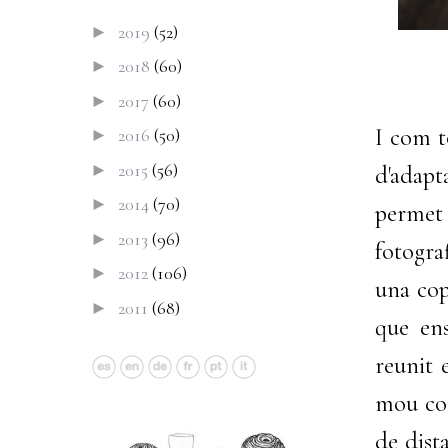
2019
(52)
►
2018
(60)
►
2017
(60)
►
I com t
2016
(50)
►
2015
(56)
►
d'adapt
2014
(70)
►
permet
2013
(96)
►
fotogra
2012
(106)
►
una cop
2011
(68)
►
que en
reunit 
mou com
de dist