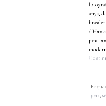
fotogra
anys, d
brasile
d'Hansa
junt a
moderni
Continu
Etique
peix
,
sè