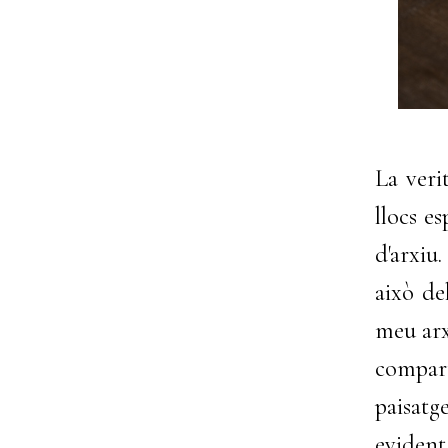
La veri
llocs e
d'arxiu
això de
meu arx
compart
paisat
evident