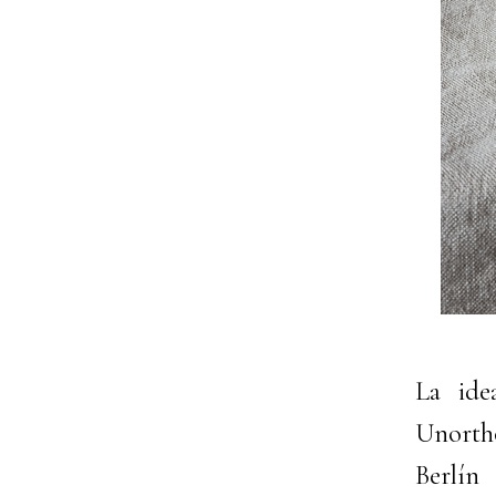
La ide
Unortho
Berlín