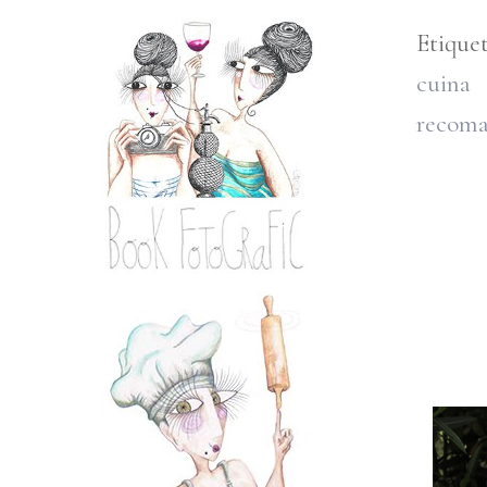
Etique
cuina 
recoma