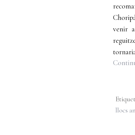
recoma
Choripá
venir 
reguitz
tornari
Continu
Etique
llocs 