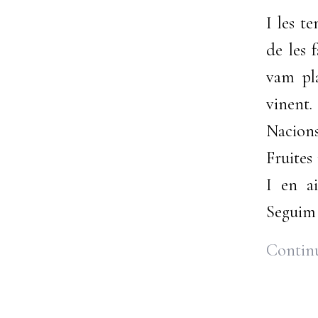
I les t
de les 
vam pla
vinent.
Nacion
Fruites
I en ai
Seguim 
Continu