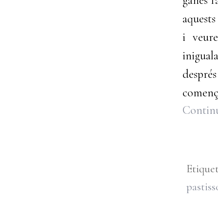
ganes l
aquests 
i veur
inigual
despré
comença
Continu
Etique
pastiss