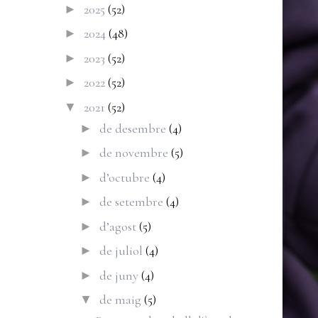
2025
(52)
►
2024
(48)
►
2023
(52)
►
2022
(52)
►
2021
(52)
▼
de desembre
(4)
►
de novembre
(5)
►
d’octubre
(4)
►
de setembre
(4)
►
d’agost
(5)
►
de juliol
(4)
►
de juny
(4)
►
de maig
(5)
▼