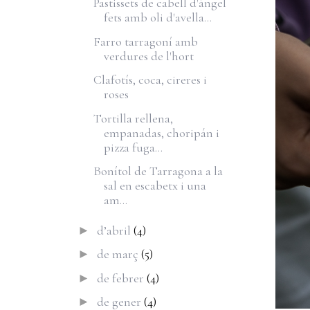
Pastissets de cabell d'àngel
fets amb oli d'avella...
Farro tarragoní amb
verdures de l'hort
Clafotís, coca, cireres i
roses
Tortilla rellena,
empanadas, choripán i
pizza fuga...
Bonítol de Tarragona a la
sal en escabetx i una
am...
d’abril
(4)
►
de març
(5)
►
de febrer
(4)
►
de gener
(4)
►