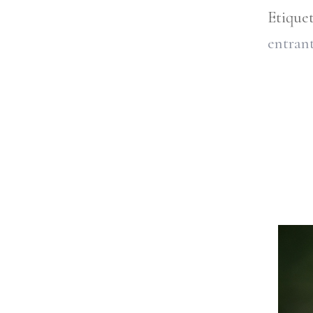
Etique
entran