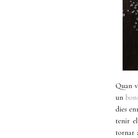
Quan v
un
boní
dies en
tenir 
tornar 