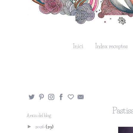
Inici
Índex receptes
Pastis
Arxiu del blog
2026
(29)
►