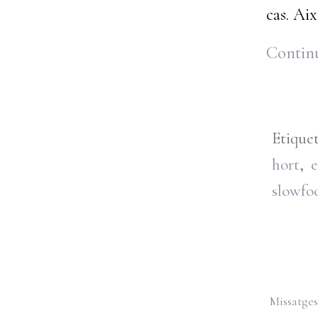
cas. Ai
Continu
Etique
hort
,
e
slowfo
Missatges