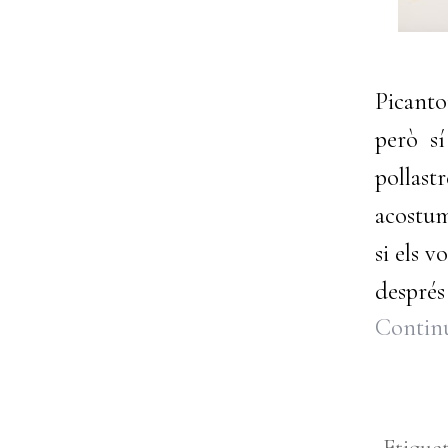
Picanto
però s
pollast
acostum
si els v
després
Continu
Etique