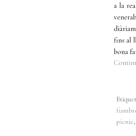
a la re
venera
diàriam
fins al
bona fa
Continu
Etique
fiambr
pícnic