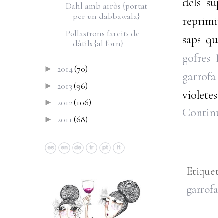
dels s
Dahl amb arròs {portat
per un dabbawala}
reprimi
Pollastrons farcits de
saps q
dàtils {al forn}
gofres 
2014
(70)
►
garrofa
2013
(96)
►
violetes
2012
(106)
►
Continu
2011
(68)
►
Etique
garrofa