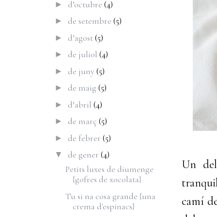
d’octubre
(4)
►
de setembre
(5)
►
d’agost
(5)
►
de juliol
(4)
►
de juny
(5)
►
de maig
(5)
►
d’abril
(4)
►
de març
(5)
►
de febrer
(5)
►
de gener
(4)
▼
Un del
Petits luxes de diumenge
{gofres de xocolata}
tranqui
Tu si na cosa grande {una
camí de
crema d'espinacs}