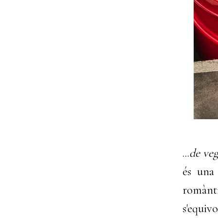
...
de veg
és una 
romànti
s'equiv