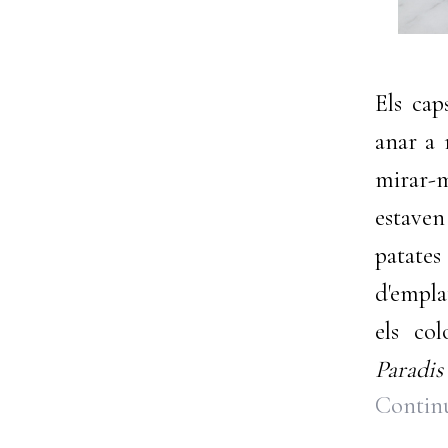
Els cap
anar a 
mirar-m
estaven
patate
d'empla
els co
Paradis
Continu