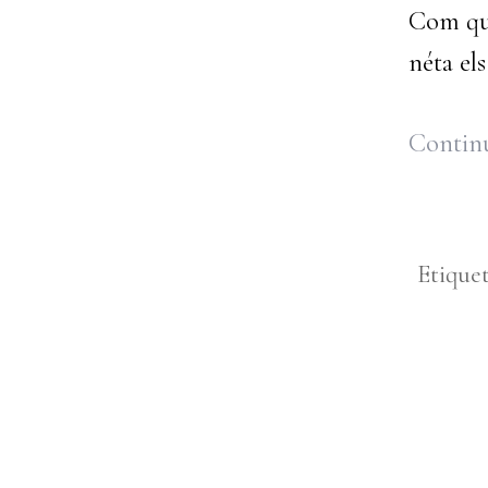
Com que
néta el
Continu
Etique