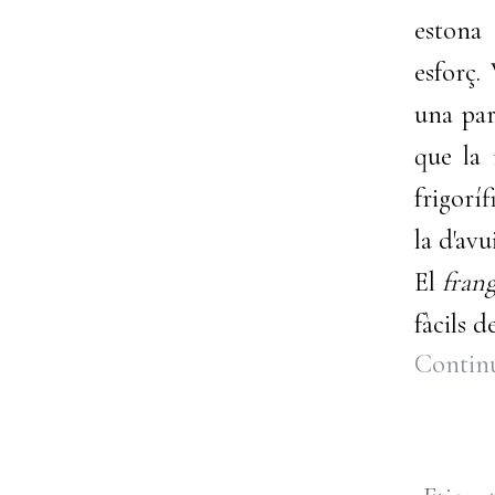
estona 
esforç.
una par
que la 
frigorí
la d'avui
El
fran
fàcils d
Continu