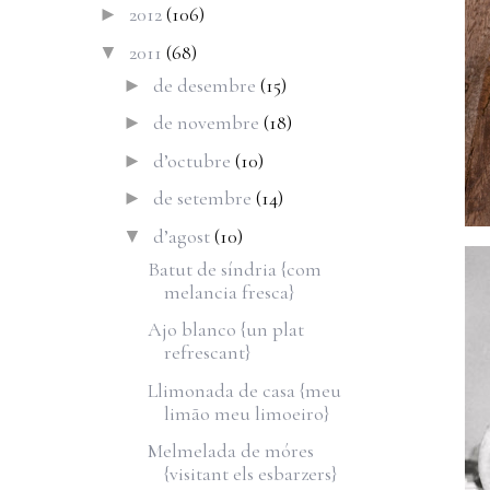
2012
(106)
►
2011
(68)
▼
de desembre
(15)
►
de novembre
(18)
►
d’octubre
(10)
►
de setembre
(14)
►
d’agost
(10)
▼
Batut de síndria {com
melancia fresca}
Ajo blanco {un plat
refrescant}
Llimonada de casa {meu
limão meu limoeiro}
Melmelada de móres
{visitant els esbarzers}