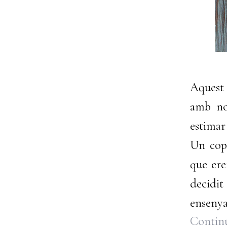
Aquest 
amb nos
estimar 
Un cop
que ere
decidi
ensenya
Continu