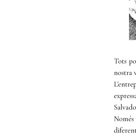
Tots p
nostra 
L'entre
expres
Salvado
Només v
diferent