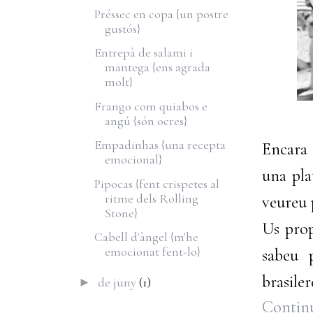
Préssec en copa {un postre
gustós}
Entrepà de salami i
mantega {ens agrada
molt}
Frango com quiabos e
angú {són ocres}
Empadinhas {una recepta
Encara 
emocional}
una pla
Pipocas {fent crispetes al
ritme dels Rolling
veureu 
Stone}
Us prop
Cabell d'àngel {m'he
emocionat fent-lo}
sabeu 
brasiler
de juny
(1)
►
Continu