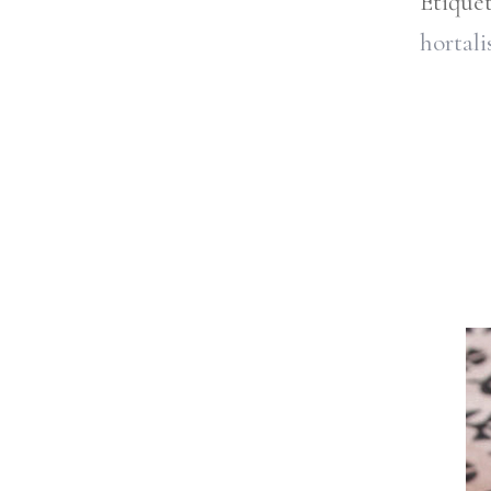
Etique
hortali