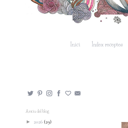
Inici
Índex receptes
Arxiu del blog
2026
(29)
►