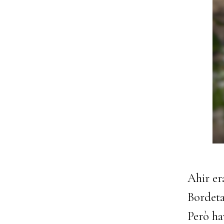
Ahir era
Bordet
Però hav