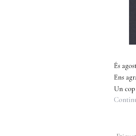
És agos
Ens agr
Un cop 
Continu