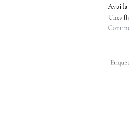
Avui la
Unes fl
Continu
Etique