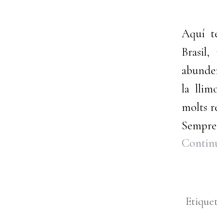
Aquí te
Brasil,
abunde
la lli
molts re
Sempre 
Continu
Etique