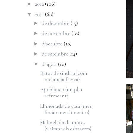
2012
(106)
►
2011
(68)
▼
de desembre
(15)
►
de novembre
(18)
►
d’octubre
(10)
►
de setembre
(14)
►
d’agost
(10)
▼
Batut de síndria {com
melancia fresca}
Ajo blanco {un plat
refrescant}
Llimonada de casa {meu
limão meu limoeiro}
Melmelada de móres
{visitant els esbarzers}