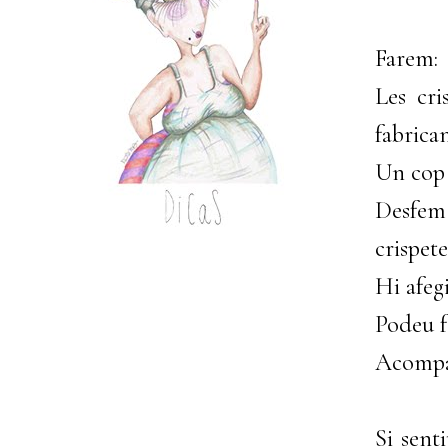
Farem:
Les cri
fabrican
Un cop 
Desfem
crispete
Hi afeg
Podeu f
Acompan
Si sent