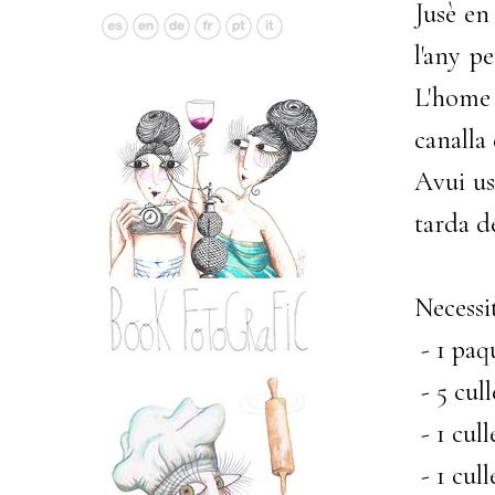
Jusè en
l'any p
L'home 
canalla
Avui us
tarda d
Necessi
- 1 paq
- 5 cul
- 1 cul
- 1 cul