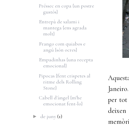
Préssec en copa {un postre
gustós}
Entrepà de salami i
mantega {ens agrada
molt}
Frango com quiabos e
angú {són ocres}
Empadinhas {una recepta
emocional}
Pipocas {fent crispetes al
Aquesta
ritme dels Rolling
Stone}
Janeiro
Cabell d'àngel {m'he
per tot
emocionat fent-lo}
deixen
de juny
(1)
►
memòria