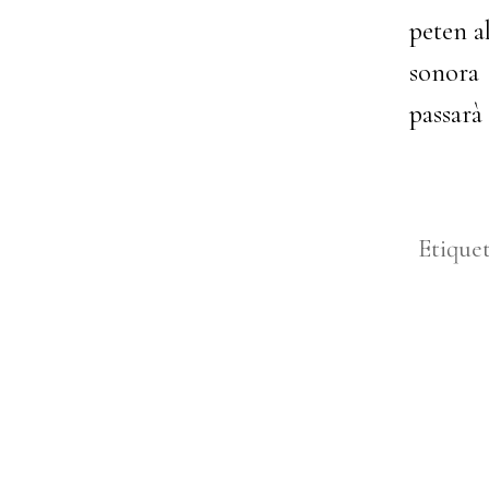
peten a
sonora 
passarà 
Etique