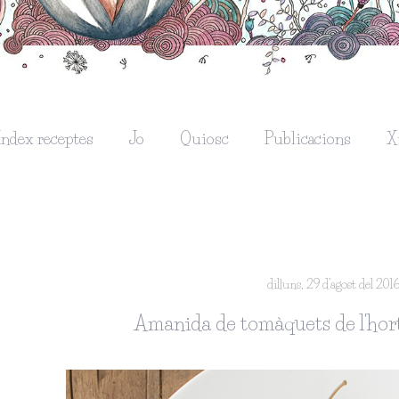
Índex receptes
Jo
Quiosc
Publicacions
X
dilluns, 29 d’agost del 201
Amanida de tomàquets de l'hor