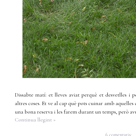
Dissabte matí: et lleves aviat perquè et desvetlles i 
altres coses. Et ve al cap què pots cuinar amb aquelles c
una bona reserva i les farem durant un temps, però av
Continua llegint »
6 comentaris: