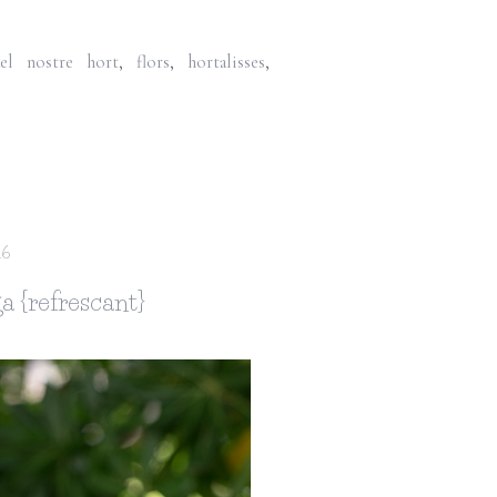
del nostre hort
,
flors
,
hortalisses
,
16
a {refrescant}