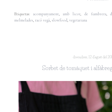
Etiquetas:
acompanyament
,
amb licor
,
de fiambrera
,
melmelades
,
racó vegà
,
slowfood
,
vegetariana
divendres, 12 d’agost del 20
Sorbet de tomàquet i alfàbreg