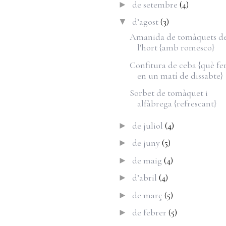
de setembre
(4)
►
d’agost
(3)
▼
Amanida de tomàquets d
l'hort {amb romesco}
Confitura de ceba {què fe
en un matí de dissabte}
Sorbet de tomàquet i
alfàbrega {refrescant}
de juliol
(4)
►
de juny
(5)
►
de maig
(4)
►
d’abril
(4)
►
de març
(5)
►
de febrer
(5)
►