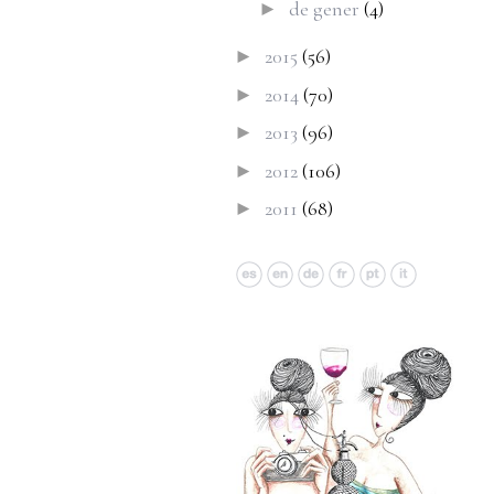
de gener
(4)
►
2015
(56)
►
2014
(70)
►
2013
(96)
►
2012
(106)
►
2011
(68)
►