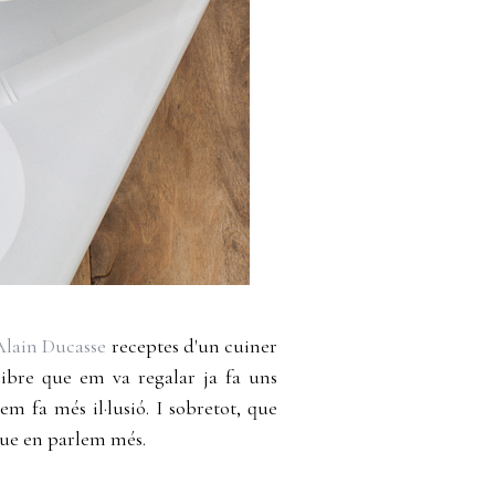
Alain Ducasse
receptes d'un cuiner
llibre que em va regalar ja fa uns
em fa més il·lusió. I sobretot, que
que en parlem més.