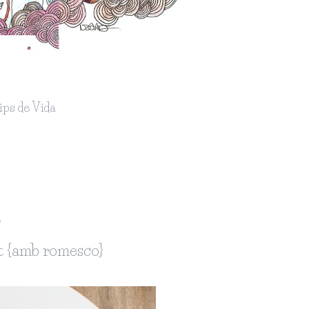
ips de Vida
6
t {amb romesco}