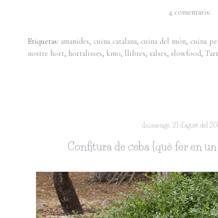
4 comentaris:
Etiquetas:
amanides
,
cuina catalana
,
cuina del món
,
cuina pe
nostre hort
,
hortalisses
,
km0
,
llibres
,
salses
,
slowfood
,
Tar
diumenge, 21 d’agost del 20
Confitura de ceba {què fer en un