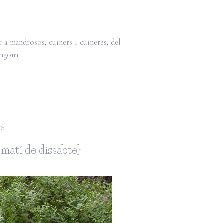
r a mandrosos
,
cuiners i cuineres
,
del
ragona
16
 matí de dissabte}