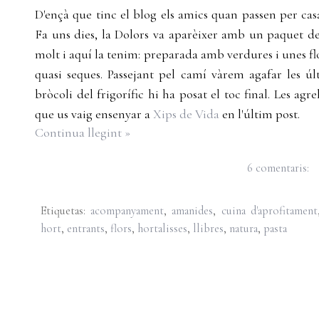
D'ençà que tinc el blog els amics quan passen per cas
Fa uns dies, la Dolors va aparèixer amb un paquet de
molt i aquí la tenim: preparada amb verdures i unes flo
quasi seques. Passejant pel camí vàrem agafar les ú
bròcoli del frigorífic hi ha posat el toc final. Les ag
que us vaig ensenyar a
Xips de Vida
en l'últim post.
Continua llegint »
6 comentaris:
Etiquetas:
acompanyament
,
amanides
,
cuina d'aprofitament
hort
,
entrants
,
flors
,
hortalisses
,
llibres
,
natura
,
pasta