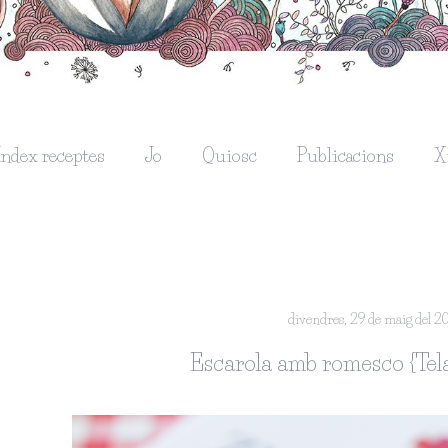
Índex receptes
Jo
Quiosc
Publicacions
X
divendres, 29 de maig del 2
Escarola amb romesco {Tel