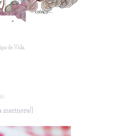
ips de Vida
015
a marinera!}