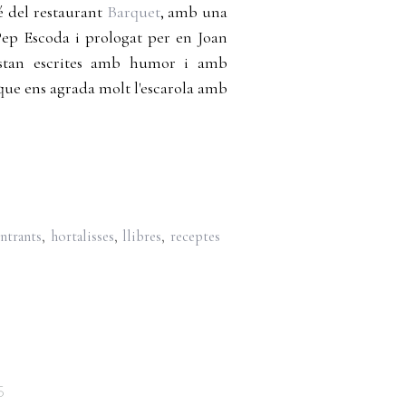
é del restaurant
Barquet
, amb una
 Pep Escoda i prologat per en Joan
 estan escrites amb humor i amb
que ens agrada molt l'escarola amb
ntrants
,
hortalisses
,
llibres
,
receptes
5