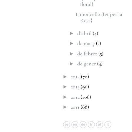
floral}
Limoncello {fet per la
Rosa}
d’abril
(4)
►
de març
(5)
►
de febrer
(5)
►
de gener
(4)
►
2014
(70)
►
2013
(96)
►
2012
(106)
►
2011
(68)
►