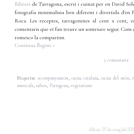
Editors
de Tarragona, escrit i cuinat per en David Sol
fotografia minimalista ben diferent i divertida d'en
Roca. Les receptes, tarragonines al cent x cent,
comentaris que et fan treure un somriure segur. Com 
romesco la compartim.
Continua llegint »
3 comentaris:
Etiquetas:
acompanyament
,
cuina catalana
,
cuina del món
,
e
musicals
,
salses
,
Tarragona
,
vegetariana
dilluns, 25 de maig del 201