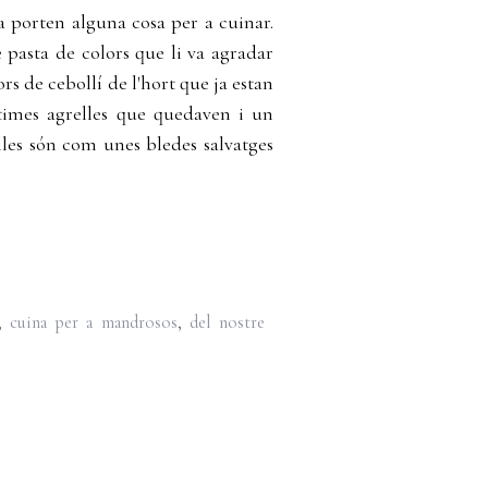
a porten alguna cosa per a cuinar.
 pasta de colors que li va agradar
rs de cebollí de l'hort que ja estan
ltimes agrelles que quedaven i un
relles són com unes bledes salvatges
,
cuina per a mandrosos
,
del nostre