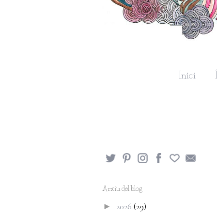
Inici
Arxiu del blog
2026
(29)
►