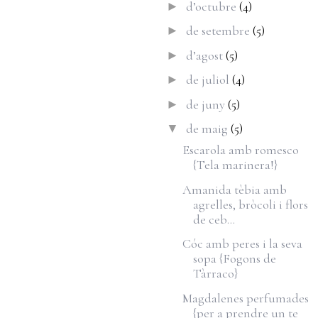
d’octubre
(4)
►
de setembre
(5)
►
d’agost
(5)
►
de juliol
(4)
►
de juny
(5)
►
de maig
(5)
▼
Escarola amb romesco
{Tela marinera!}
Amanida tèbia amb
agrelles, bròcoli i flors
de ceb...
Cóc amb peres i la seva
sopa {Fogons de
Tàrraco}
Magdalenes perfumades
{per a prendre un te