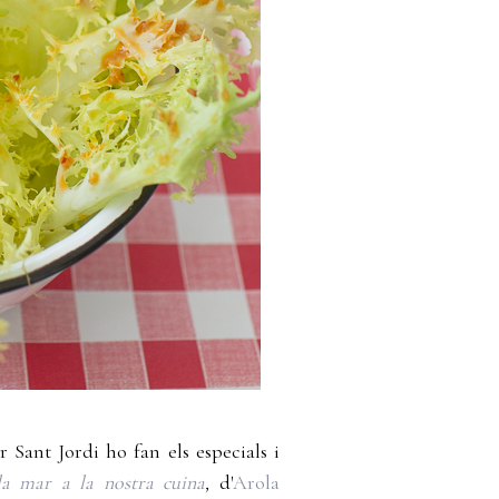
 Sant Jordi ho fan els especials i
la mar a la nostra cuina
,
d'
Arola