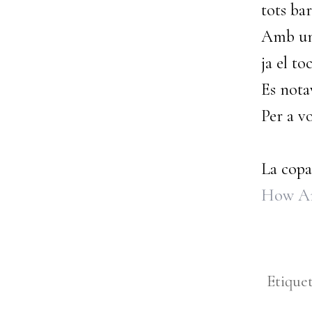
tots ba
Amb una
ja el toc
Es nota
Per a v
La copa
How Am 
Etique