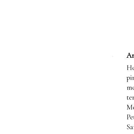
A
Ho
pi
mo
te
Mo
Pe
Sa