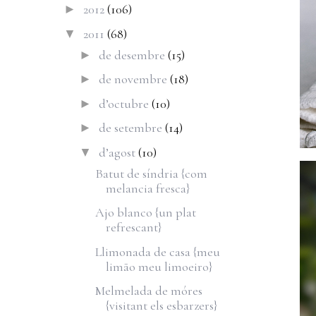
2012
(106)
►
2011
(68)
▼
de desembre
(15)
►
de novembre
(18)
►
d’octubre
(10)
►
de setembre
(14)
►
d’agost
(10)
▼
Batut de síndria {com
melancia fresca}
Ajo blanco {un plat
refrescant}
Llimonada de casa {meu
limão meu limoeiro}
Melmelada de móres
{visitant els esbarzers}