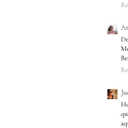
Re
An
De
Me
Be
Re
Ju
Ho
qu
aq