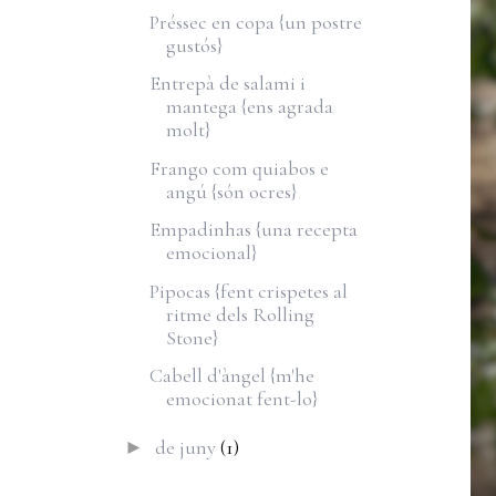
Préssec en copa {un postre
gustós}
Entrepà de salami i
mantega {ens agrada
molt}
Frango com quiabos e
angú {són ocres}
Empadinhas {una recepta
emocional}
Pipocas {fent crispetes al
ritme dels Rolling
Stone}
Cabell d'àngel {m'he
emocionat fent-lo}
de juny
(1)
►