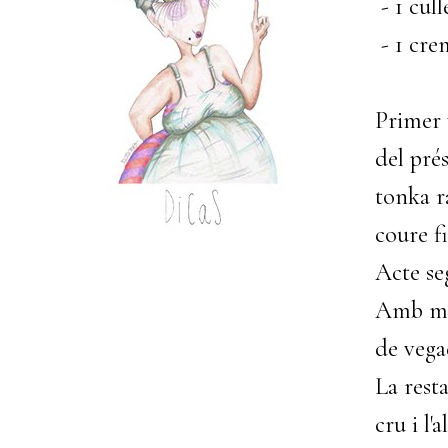
- 1 cul
- 1 cre
Primer 
del pré
tonka r
coure fi
Acte se
Amb més
de vega
La rest
cru i l'