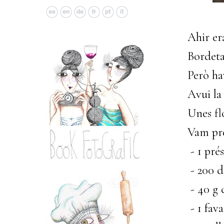
Ahir era
Bordet
Però hav
Avui la
Unes fl
Vam pre
- 1 pré
- 200 d
- 40 g 
- 1 fav