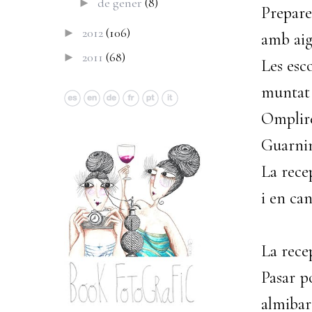
de gener
(8)
►
Prepare
2012
(106)
►
amb aig
2011
(68)
►
Les esc
muntat 
Omplire
Guarnim
La rece
i en can
La recep
Pasar p
almibar