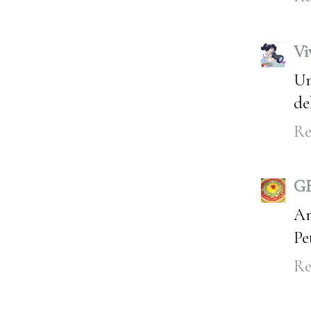
Vi
Un
de
Re
G
Am
Pe
Re