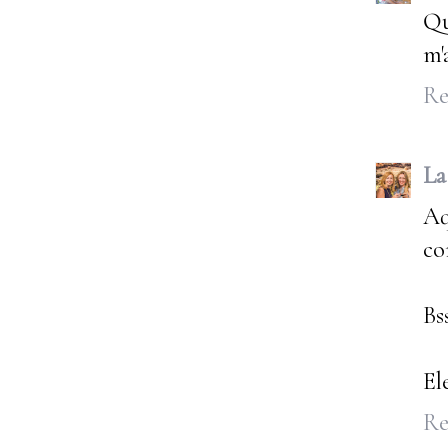
Qu
m'
Re
La
Aq
co
Bs
El
Re