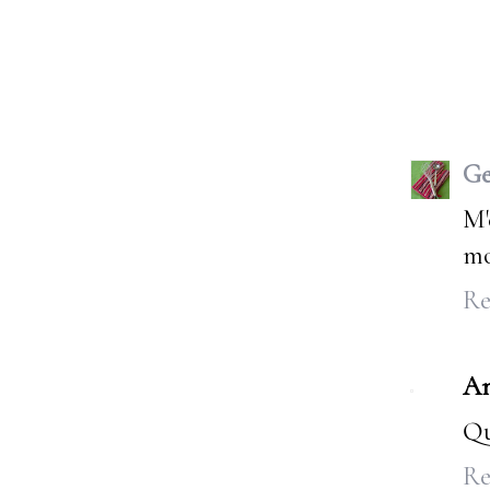
G
M'
mo
Re
A
Qu
Re