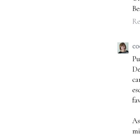
Be
Re
co
Pu
De
ca
es
fa
As
mi