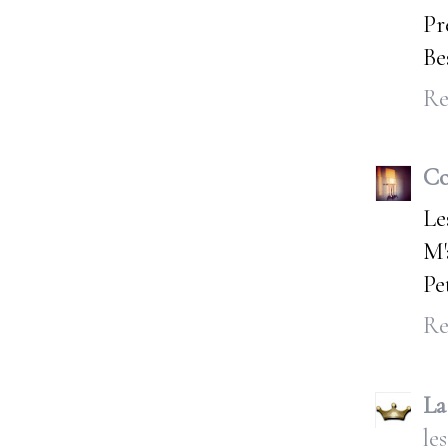
Pr
Be
Re
Co
Le
M'
Pe
Re
La
les