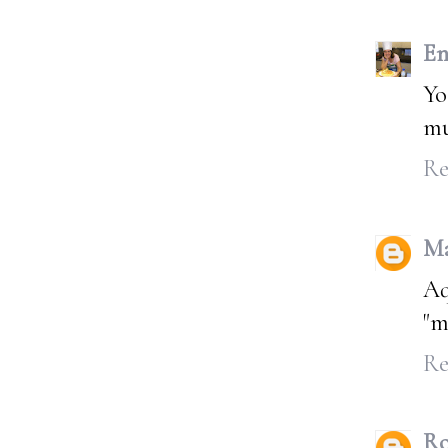
En
Yo
mu
Re
Ma
Aq
"m
Re
Ro