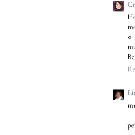
Cr
Ho
me
si
mu
Be
Re
Lí
mm
pe