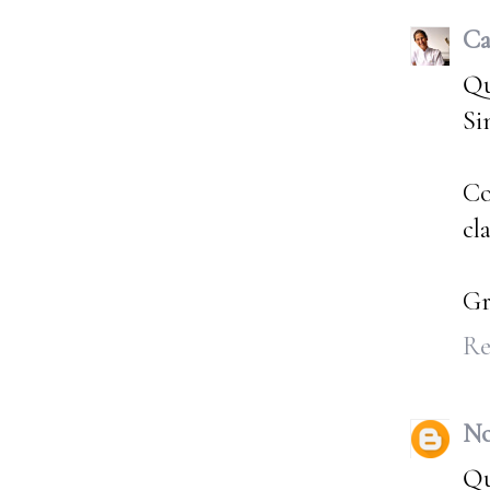
Ca
Qu
Si
Co
cl
Gr
Re
No
Qu