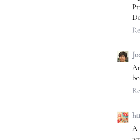
Pt
Do
Re
Jo
Am
bo
Re
ht
A 
aq