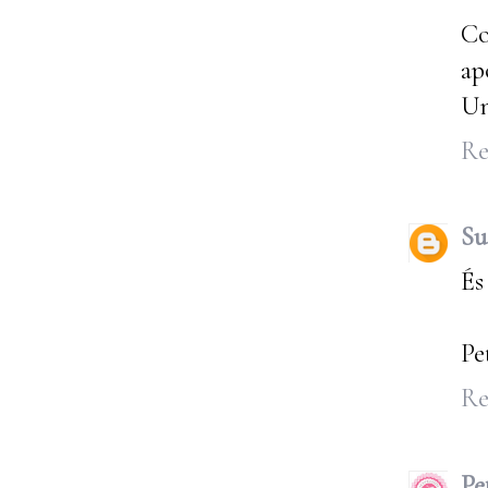
Co
ap
Un
Re
Su
És
Pe
Re
Pe