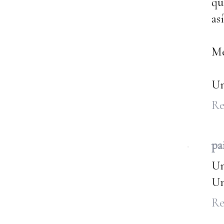
qu
así
Me
Un
Re
pa
Un
Un
Re