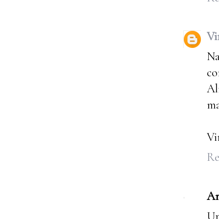
Vi
Na
co
Al
ma
Vi
Re
A
Un