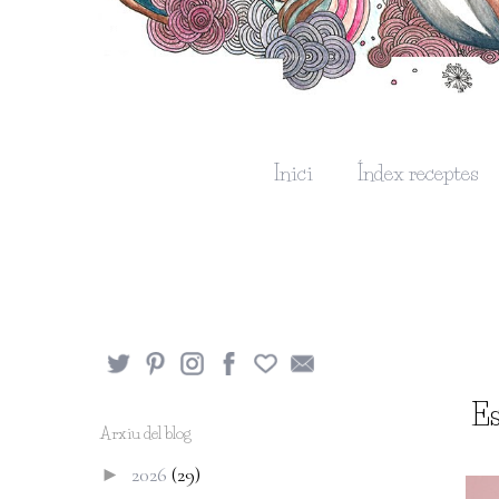
Inici
Índex receptes
Es
Arxiu del blog
2026
(29)
►