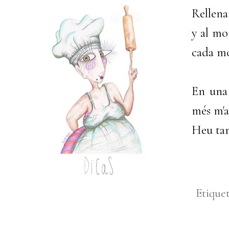
Rellena
y al mo
cada mo
En una
més m'a
Heu tanc
Etique