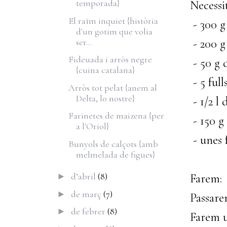
temporada}
Necessi
El raïm inquiet {història
- 300 g
d'un gotim que volia
ser...
- 200 g
Fideuada i arròs negre
- 50 g 
{cuina catalana}
- 5 full
Arròs tot pelat {anem al
Delta, lo nostre}
- 1/2 l 
Farinetes de maizena {per
- 150 g
a l'Oriol}
- unes 
Bunyols de calçots {amb
melmelada de figues}
d’abril
(8)
Farem:
►
de març
(7)
►
Passare
de febrer
(8)
►
Farem u