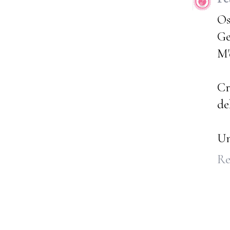
Os
Ge
M'
Cr
de
Un
Re