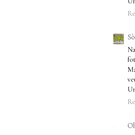
Un
Re
Sò
Na
fo
Ma
ve
Un
Re
Ol