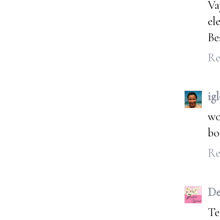
Va
el
Be
Re
ig
wo
bo
Re
De
Te