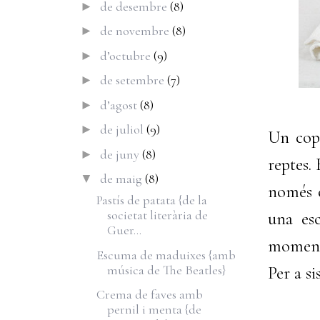
de desembre
(8)
►
de novembre
(8)
►
d’octubre
(9)
►
de setembre
(7)
►
d’agost
(8)
►
de juliol
(9)
►
Un cop
de juny
(8)
►
reptes.
de maig
(8)
▼
només c
Pastís de patata {de la
societat literària de
una es
Guer...
moment,
Escuma de maduixes {amb
música de The Beatles}
Per a si
Crema de faves amb
pernil i menta {de