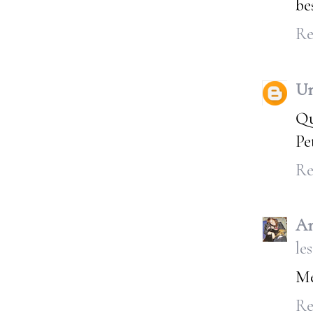
be
Re
U
Qu
Pe
Re
An
les
Me
Re