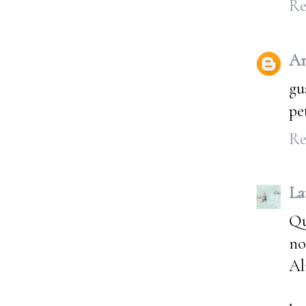
Re
An
gu
pe
Re
La
Qu
no
Al