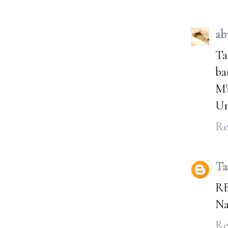
ab
Ta
ba
M'
Un
Re
Ta
RE
Na
Re