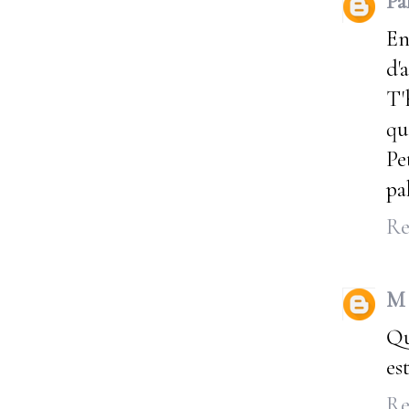
Pa
En
d'
T'
qu
Pe
pa
Re
M
Qu
es
Re