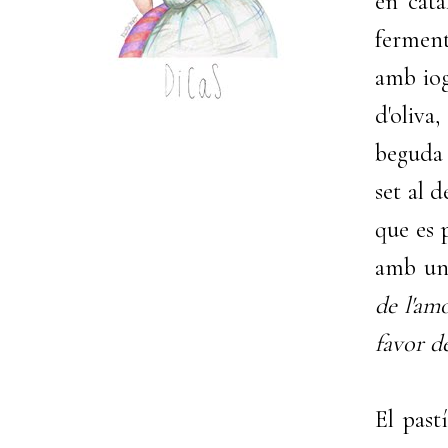
en cata
ferment
amb iog
d'oliva
begud
set al 
que es 
amb una
de l'am
favor de
El past