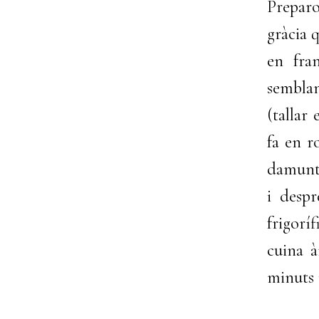
Preparo
gràcia 
en fra
semblan
(tallar
fa en r
damunt 
i despr
frigorí
cuina à
minuts 