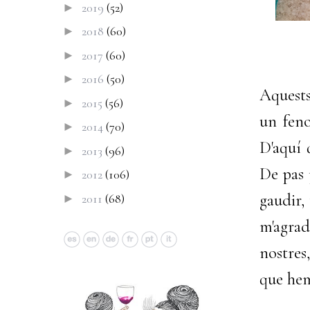
2019
(52)
►
2018
(60)
►
2017
(60)
►
2016
(50)
►
Aquests
2015
(56)
►
un feno
2014
(70)
►
D'aquí q
2013
(96)
►
De pas 
2012
(106)
►
gaudir,
2011
(68)
►
m'agrad
nostres,
que hem