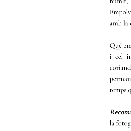
humit, 
Empolv
amb la c
Què em 
i cel i
coriand
permane
temps q
Recoma
la foto