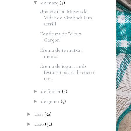
de març
(4)
▼
Una visita al Museu del
Vidre de Vimbodí i un
setrill
Confitura de 'Vieux
Garçon'
Crema de te matxa i
menta
Crema de iogurt amb
festucs i pastís de coco i
tar...
de febrer
(4)
►
de gener
(5)
►
2021
(52)
►
2020
(52)
►