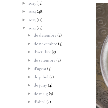
2025
(52)
►
2024
(48)
►
2023
(52)
►
2022
(52)
▼
de desembre
(4)
►
de novembre
(4)
►
d’octubre
(5)
►
de setembre
(4)
►
d’agost
(5)
►
de juliol
(4)
►
de juny
(4)
►
de maig
(5)
►
d’abril
(4)
►