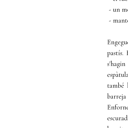
- un mo
- mante
Engegu
pastís.
s'hagin
espàtul
també l
barrej
Enforne
escurad