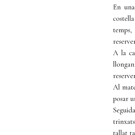
En una 
costell
temps, 
reserve
A la ca
llongani
reserve
Al mate
posar u
Seguida
trinxat
tallat 