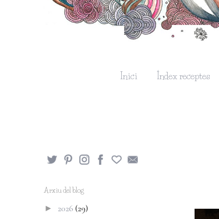
Inici
Índex receptes
Arxiu del blog
2026
(29)
►