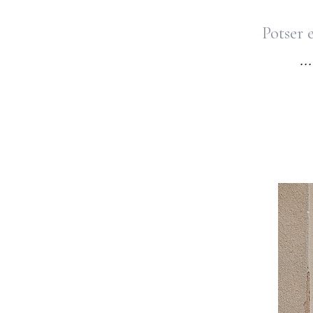
Potser e
... M'
pels 
Quan 