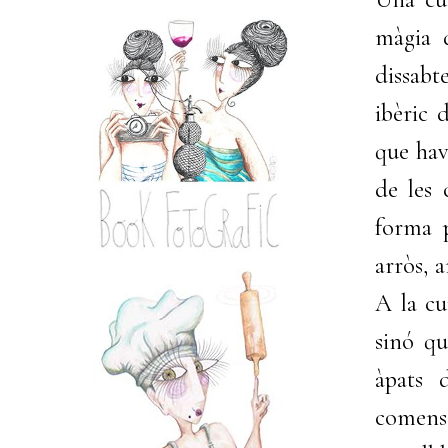
màgia d
dissabt
ibèric 
que hav
de les 
forma p
arròs, 
A la cu
sinó q
àpats 
comensa