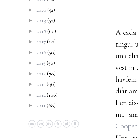
2020
(52)
►
2019
(52)
►
2018
(60)
►
A cada 
2017
(60)
►
tingui 
2016
(50)
►
una alt
2015
(56)
►
vestim 
2014
(70)
►
havíem 
2013
(96)
►
diàriam
2012
(106)
►
I en ai
2011
(68)
►
me am
Cooper
Una cu