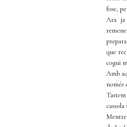
fosc, p
Ara ja
remenem
prepar
que rec
cogui m
Amb aqu
només c
Tastem
cassola
Mentre 