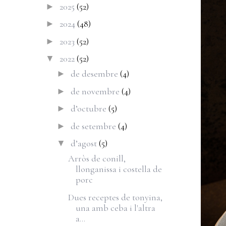
2025
(52)
►
2024
(48)
►
2023
(52)
►
2022
(52)
▼
de desembre
(4)
►
de novembre
(4)
►
d’octubre
(5)
►
de setembre
(4)
►
d’agost
(5)
▼
Arròs de conill,
llonganissa i costella de
porc
Dues receptes de tonyina,
una amb ceba i l'altra
a...