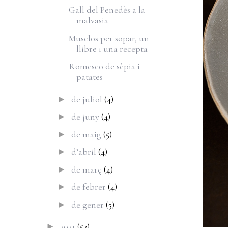
Gall del Penedès a la
malvasia
Musclos per sopar, un
llibre i una recepta
Romesco de sèpia i
patates
de juliol
(4)
►
de juny
(4)
►
de maig
(5)
►
d’abril
(4)
►
de març
(4)
►
de febrer
(4)
►
de gener
(5)
►
2021
(52)
►