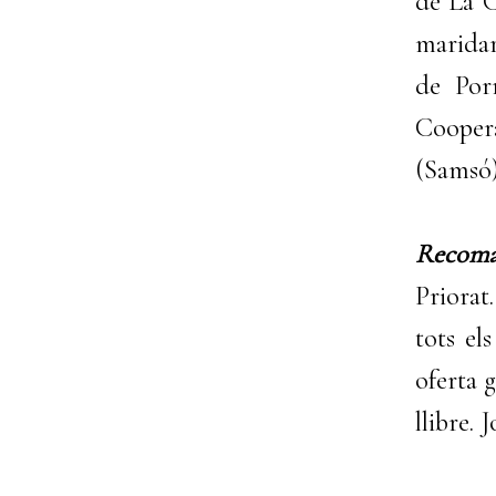
de La C
maridar
de Porr
Coopera
(Samsó)
Recoma
Priorat.
tots el
oferta 
llibre. 