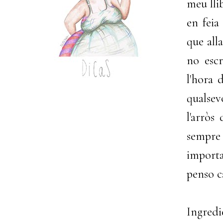
meu lli
en feia
que all
no escr
l'hora 
qualsev
l'arròs
sempre
importa
penso c
Ingredi