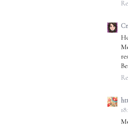
Re
Cr
Ho
Me
re
Be
Re
ht
18
Mo