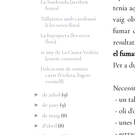
La Sindriada {arriben
tenia a
festes}
vaig ob
Tallarines amb carabassó
{i les seves flors}
fumar c
La bajoquera {les seves
resulta
flors}
1r any de La Cuina Violeta
el fuma
{estem contents}
Per a d
Dolces nits de somnis
curts {Violeta, bigoti
vermell}
Necessi
de juliol
(9)
►
- un ta
de juny
(9)
►
- oli d'
de maig
(8)
►
- unes 
d’abril
(8)
►
- serra