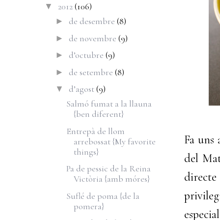
2012
(106)
▼
de desembre
(8)
►
de novembre
(9)
►
d’octubre
(9)
►
de setembre
(8)
►
d’agost
(9)
▼
Salmó fumat a la llauna
{ben diferent}
Entrepà de llom
Fa uns 
arrebossat {My favorite
things}
del Mat
Pa de pessic de la Reina
direct
Victòria {amb móres}
privil
Suflé de poma {de la
pomera}
especia