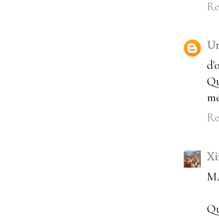
Re
U
d'
Qu
mé
Re
Xi
MA
Qu