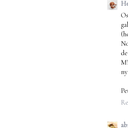
He
Os
ga
(h
No
de
M'
n
Pe
Re
ab