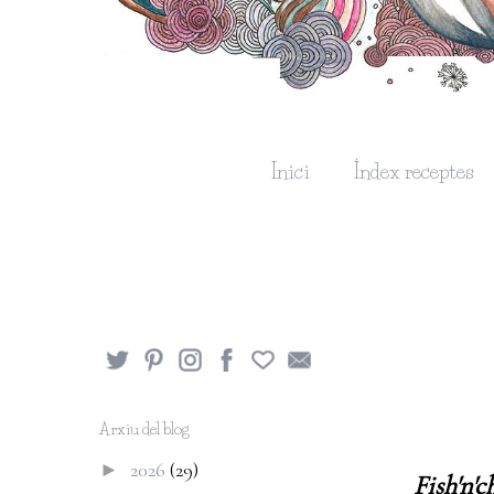
Inici
Índex receptes
Arxiu del blog
2026
(29)
►
Fish'n'c