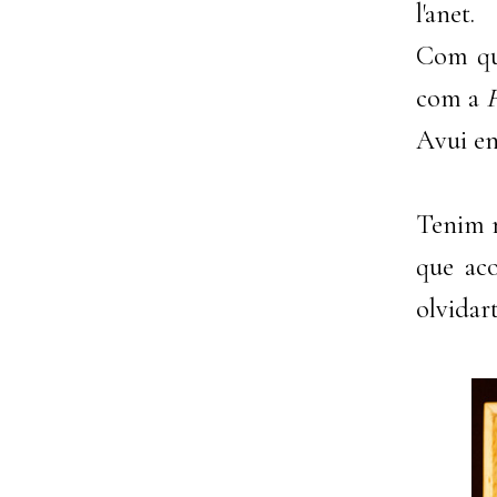
l'anet.
Com que
com a
F
Avui en
Tenim m
que ac
olvidar