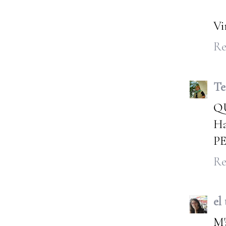
Vi
Re
Te
Q
Ha
P
Re
el
M'