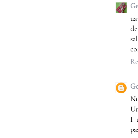
G
ua
de
sa
co
Re
Go
Ni
Un
I 
pa