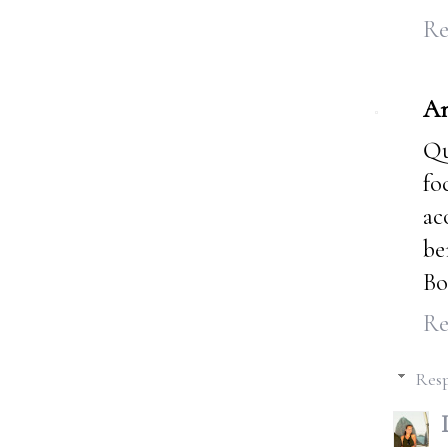
Re
A
Qu
fo
ac
be
Bo
Re
Resp