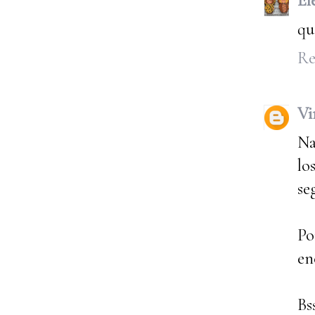
El
qu
Re
Vi
Na
lo
se
Po
en
Bs