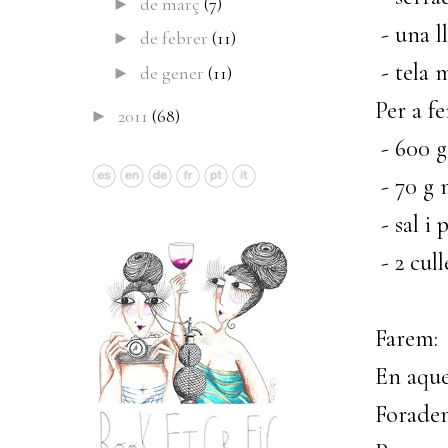
de març
(7)
►
- una l
de febrer
(11)
►
- tela m
de gener
(11)
►
Per a f
2011
(68)
►
- 600 g
- 70 g 
- sal i 
- 2 cul
Farem:
En aque
Foradem 