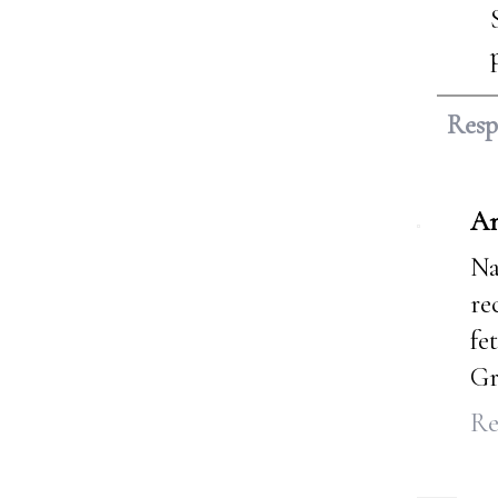
Res
A
Na
re
fe
Gr
Re