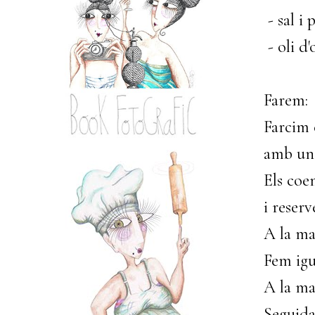
- sal i 
- oli d'
Farem:
Farcim c
amb un 
Els coe
i reser
A la ma
Fem igu
A la ma
Seguida