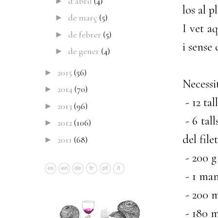
d’abril
(4)
►
los al pl
de març
(5)
►
I vet a
de febrer
(5)
►
i sense
de gener
(4)
►
2015
(56)
►
Necessi
2014
(70)
►
- 12 tal
2013
(96)
►
- 6 tal
2012
(106)
►
del filet
2011
(68)
►
- 200 g
- 1 man
- 200 
- 180 m