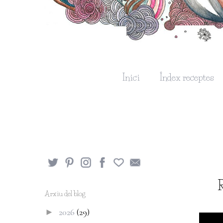
Inici
Índex receptes
R
Arxiu del blog
2026
(29)
►