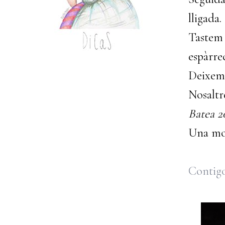
lligada.
Tastem 
espàrrec
Deixem 
Nosalt
Batea 2
Una mol
Contig