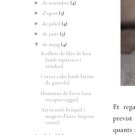
de setembre
(4)
►
d’agost
(3)
►
de juliol
(4)
►
de juny
(5)
►
de maig
(4)
▼
Rotllets de filet de bou
{amb espàrrecs i
xiitakes}
Carrot cake {amb farina
de garrofa}
Hummus de faves {una
recepta veggie}
Et reg
Arròs amb bròquil i
magret d'ànec {segona
previst
versió}
quants 