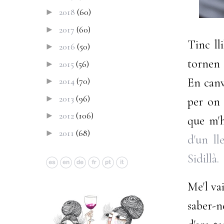
2018
(60)
►
2017
(60)
►
Tinc ll
2016
(50)
►
tornen 
2015
(56)
►
En canvi
2014
(70)
►
2013
(96)
►
per on 
2012
(106)
►
que m'h
2011
(68)
►
d'un ll
Sidillà.
Me'l va
saber-n