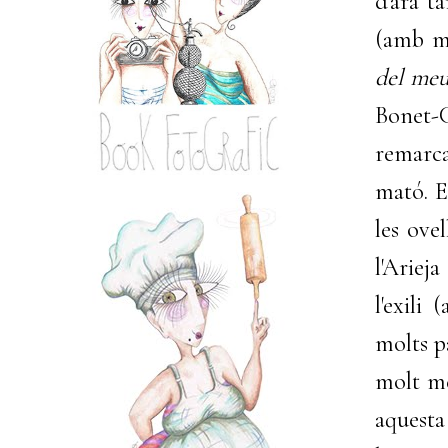
d'ara t
(amb mo
del meu
Bonet-C
remarca
mató. E
les ove
l'Ariej
l'exili 
molts p
molt mé
aquesta