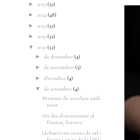
2025
(52)
►
2024
(48)
►
2023
(52)
►
2022
(52)
►
2021
(52)
▼
de desembre
(4)
►
de novembre
(5)
►
d’octubre
(4)
►
de setembre
(4)
▼
Brownie de xocolata amb
nous
Un dia d'enoturisme al
Priorat, Porrera
Llobarro en crosta de sal i
farina i un vi de la URV