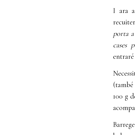
I ara 
recuite
porta a
cases p
entraré
Necessi
(també 
100 g d
acompa
Barrege