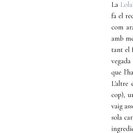
La
Lola
fa el r
com ara
amb men
tant el
vegada 
que l'h
L'altre
cop), u
vaig as
sola car
ingredie