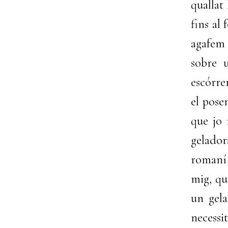
quallat
fins al
agafem 
sobre 
escórre
el pose
que jo 
gelado
romaní 
mig, qu
un gela
necessi