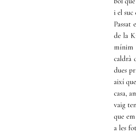
bol que 
i el suc
Passat 
de la K
mínim u
caldrà 
dues pr
així qu
casa, a
vaig ten
que em 
a les f