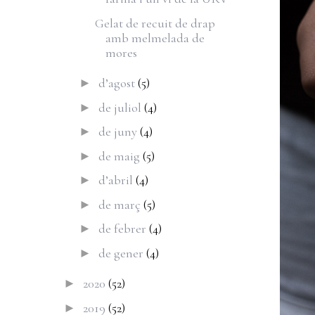
Gelat de recuit de drap
amb melmelada de
mores
d’agost
(5)
►
de juliol
(4)
►
de juny
(4)
►
de maig
(5)
►
d’abril
(4)
►
de març
(5)
►
de febrer
(4)
►
de gener
(4)
►
2020
(52)
►
2019
(52)
►