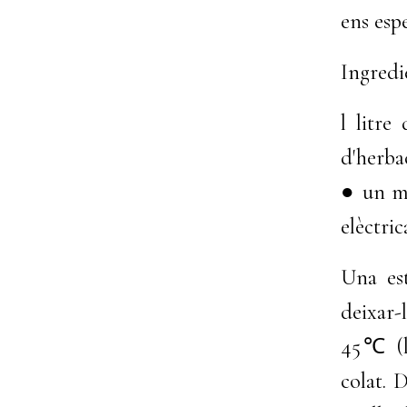
ens espe
Ingredie
l litre
d'herba
● un mo
elèctri
Una est
deixar-
45℃ (la
colat. 