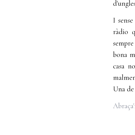
d'ungles
I sense
ràdio q
sempre 
bona mú
casa no
malmena
Una de 
Abraça