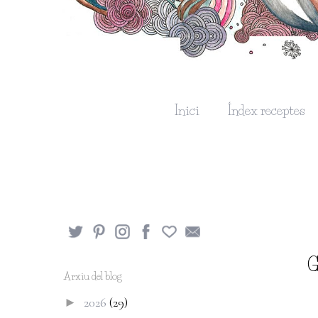
Inici
Índex receptes
G
Arxiu del blog
2026
(29)
►