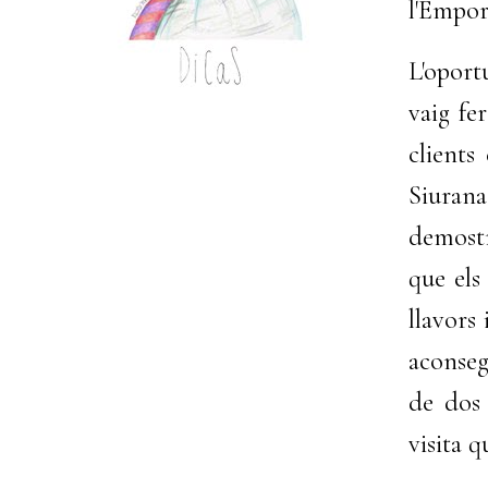
l'Empor
L'oport
vaig fe
clients
Siuran
demostra
que els
llavors
aconseg
de dos 
visita 